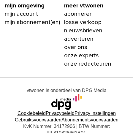
mijn omgeving
meer vtwonen
mijn account
abonneren
mijn abonnement(en)
losse verkoop
nieuwsbrieven
adverteren
over ons
onze experts
onze redacteuren
vtwonen
is onderdeel van
DPG Media
Cookiebeleid
Privacybeleid
Privacy instellingen
Gebruiksvoorwaarden
Abonnementsvoorwaarden
KvK Nummer: 34172906 | BTW Nummer:
NL810828662B01