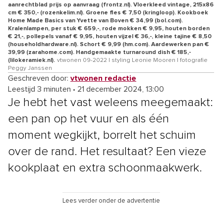
aanrechtblad prijs op aanvraag (frontz.nl). Vloerkleed vintage, 215x86
cm € 350,- (rozenkelim.nl). Groene fles € 7,50 (kringloop). Kookboek
Home Made Basics van Yvette van Boven € 34,99 (bol.com).
Kralenlampen, per stuk € 659,-, rode mokken € 9,95, houten borden
€ 21,-, pollepels vanaf € 9,95, houten vijzel € 36,-, kleine tajine € 8,50
(householdhardware.nl). Schort € 9,99 (hm.com). Aardewerken pan €
39,99 (zarahome.com). Handgemaakte turnaround dish € 185,-
(lilokeramiek.nl).
vtwonen 09-2022 | styling Leonie Mooren | fotografie
Peggy Janssen
Geschreven door:
vtwonen redactie
Leestijd 3 minuten
•
21 december 2024, 13:00
Je hebt het vast weleens meegemaakt:
een pan op het vuur en als één
moment wegkijkt, borrelt het schuim
over de rand. Het resultaat? Een vieze
kookplaat en extra schoonmaakwerk.
Lees verder onder de advertentie