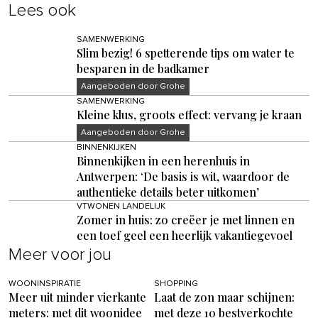
Lees ook
SAMENWERKING
Slim bezig! 6 spetterende tips om water te
besparen in de badkamer
Aangeboden door Grohe
SAMENWERKING
Kleine klus, groots effect: vervang je kraan
Aangeboden door Grohe
BINNENKIJKEN
Binnenkijken in een herenhuis in
Antwerpen: ‘De basis is wit, waardoor de
authentieke details beter uitkomen’
VTWONEN LANDELIJK
Zomer in huis: zo creëer je met linnen en
een toef geel een heerlijk vakantiegevoel
Meer voor jou
WOONINSPIRATIE
SHOPPING
Meer uit minder vierkante
Laat de zon maar schijnen:
meters: met dit woonidee
met deze 10 bestverkochte