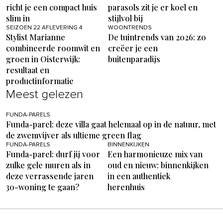
richt je een compact huis
parasols zit je er koel en
slim in
stijlvol bij
SEIZOEN 22 AFLEVERING 4
WOONTRENDS
Stylist Marianne
De tuintrends van 2026: zo
combineerde roomwit en
creëer je een
groen in Oisterwijk:
buitenparadijs
resultaat en
productinformatie
Meest gelezen
FUNDA-PARELS
Funda-parel: deze villa gaat helemaal op in de natuur, met
de zwemvijver als ultieme green flag
FUNDA-PARELS
BINNENKIJKEN
Funda-parel: durf jij voor
Een harmonieuze mix van
zulke gele muren als in
oud en nieuw: binnenkijken
deze verrassende jaren
in een authentiek
30-woning te gaan?
herenhuis