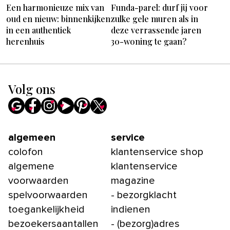
Een harmonieuze mix van
Funda-parel: durf jij voor
oud en nieuw: binnenkijken
zulke gele muren als in
in een authentiek
deze verrassende jaren
herenhuis
30-woning te gaan?
Volg ons
algemeen
service
colofon
klantenservice shop
algemene
klantenservice
voorwaarden
magazine
spelvoorwaarden
- bezorgklacht
toegankelijkheid
indienen
bezoekersaantallen
- (bezorg)adres