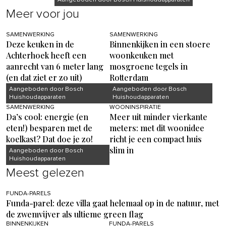
Aangeboden door Bosch Huishoudapparaten
Meer voor jou
SAMENWERKING
SAMENWERKING
Deze keuken in de
Binnenkijken in een stoere
Achterhoek heeft een
woonkeuken met
aanrecht van 6 meter lang
mosgroene tegels in
(en dat ziet er zo uit)
Rotterdam
Aangeboden door Bosch
Aangeboden door Bosch
Huishoudapparaten
Huishoudapparaten
SAMENWERKING
WOONINSPIRATIE
Da’s cool: energie (en
Meer uit minder vierkante
eten!) besparen met de
meters: met dit woonidee
koelkast? Dat doe je zo!
richt je een compact huis
slim in
Aangeboden door Bosch
Huishoudapparaten
Meest gelezen
FUNDA-PARELS
Funda-parel: deze villa gaat helemaal op in de natuur, met
de zwemvijver als ultieme green flag
BINNENKIJKEN
FUNDA-PARELS