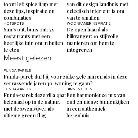
toont lef: spice it up met
van dit design landhuis met
deze tips, inspiratie en
eclectisch interieur is om
combinaties
van te smullen
HOTSPOTS
WOONKAMERINSPIRATIE
Sun’s out, buns out: 7x
De open haard als
restaurants met een
blikvanger: 10 stijlvolle
heerlijke tuin om in buiten
manieren om hem te
te eten
integreren
Meest gelezen
FUNDA-PARELS
Funda-parel: durf jij voor zulke gele muren als in deze
verrassende jaren 30-woning te gaan?
FUNDA-PARELS
BINNENKIJKEN
Funda-parel: deze villa gaat
Een harmonieuze mix van
helemaal op in de natuur,
oud en nieuw: binnenkijken
met de zwemvijver als
in een authentiek
ultieme green flag
herenhuis