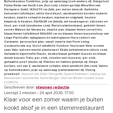
Buitenkeuken Combitex, prijs op aanvraag (com-anders.nl). Hangstoel
Funny Relax van SenS-Line (bol.com). Linnen gordijn Mourillon van
Designers Guild, 140x270 cm (lxb), per meter (wva.nl). Geblokte
katoenen tafelloper, witte bestekset, aardewerken borden onderin
keuken, zwarte schaal in keuken, marmeren snijplank, houten
klapkruk in keuken, 51x39x38 cm (lxbxh), wit keukengerei, siliconen en
hout, per stuk (zarahome.com). Rieten plantenmand, geblokt linnen
servet Maison de Vacances, zwarte pan, blauwe linnen servetten,
blauw linnen tafelkleed 160x300 cm en blauwe linnen kussensloop van
Linge Particulier, wijnglazen en waterglazen Hera-colvert van
Caravane, gerecycled glas, vanaf, zwarte kan Ferm Living
(couleurlocale.eu). Groot windlicht Outdoor Hurricane Vela, ecomix
vaas Valo, katoen-maché plantenpot Skala (urbannatureculture.com).
Gehaakte bijzettafel Dacks, donkerblauw gehaakt kussen en blauw
denim kussen Tribu, per stuk, stoelen met kussens, per stuk,
gehaakte poef (dacks.nl). Planten en takken (plantje.nl). Diepe
borden, set van 2, aardewerk schalen, klein windlicht (hm.com). Vazen
op buitenkeuken, prijs op aanvraag (sandravanriet.nl). Overig
privébezit.
vtwonen 06-2024 | fotografie Sjoerd Eickmans | styling Liza
Wassenaar | assistentie Sacha Burger, Cilia van Wezel | locatie Grace
Locations
Geschreven door:
vtwonen redactie
Leestijd 2 minuten
•
24 april 2026, 17:00
Klaar voor een zomer waarin je buiten
kookt alsof je in een sterrenrestaurant