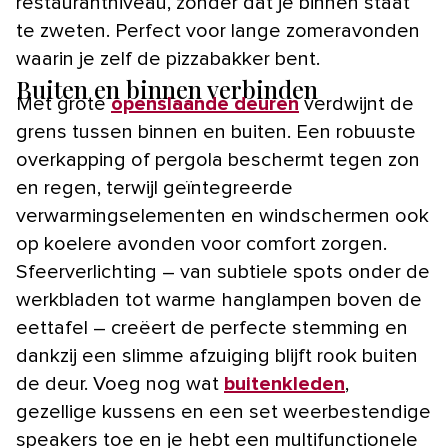
restaurantniveau, zónder dat je binnen staat
te zweten. Perfect voor lange zomeravonden
waarin je zelf de pizzabakker bent.
Buiten en binnen verbinden
Met grote
openslaande deuren
verdwijnt de
grens tussen binnen en buiten. Een robuuste
overkapping of pergola beschermt tegen zon
en regen, terwijl geïntegreerde
verwarmingselementen en windschermen ook
op koelere avonden voor comfort zorgen.
Sfeerverlichting – van subtiele spots onder de
werkbladen tot warme hanglampen boven de
eettafel – creëert de perfecte stemming en
dankzij een slimme afzuiging blijft rook buiten
de deur. Voeg nog wat
buitenkleden
,
gezellige kussens en een set weerbestendige
speakers toe en je hebt een multifunctionele