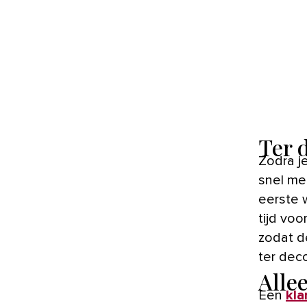
Ter 
Zodra je weet dat er een kindje op komst is, begin je meestal al
snel me
eerste 
tijd vo
zodat d
ter deco
Alle
Een
kl