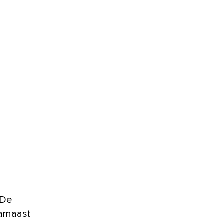
 De
arnaast