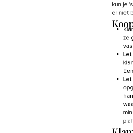
kun je 
er niet b
Koop
Kla
ze 
vas
Let
kla
Een
Let
opg
han
waa
min
pla
Kla