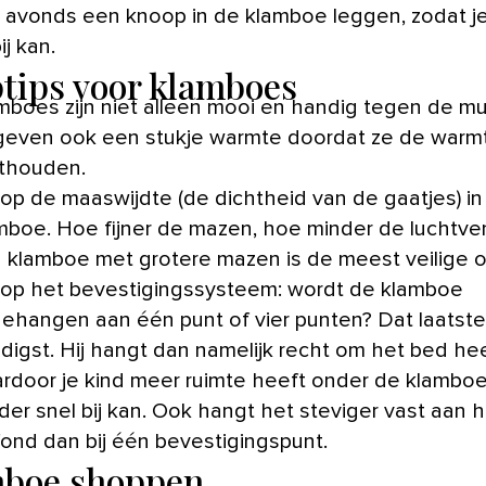
’s avonds een knoop in de klamboe leggen, zodat je
ij kan.
tips voor klamboes
mboes zijn niet alleen mooi en handig tegen de m
geven ook een stukje warmte doordat ze de warm
thouden.
 op de maaswijdte (de dichtheid van de gaatjes) in
mboe. Hoe fijner de mazen, hoe minder de luchtvent
 klamboe met grotere mazen is de meest veilige o
 op het bevestigingssysteem: wordt de klamboe
ehangen aan één punt of vier punten? Dat laatste 
digst. Hij hangt dan namelijk recht om het bed he
rdoor je kind meer ruimte heeft onder de klamboe
der snel bij kan. Ook hangt het steviger vast aan 
fond dan bij één bevestigingspunt.
mboe shoppen…