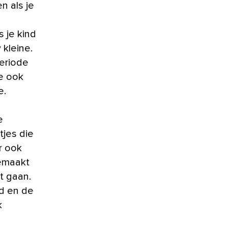
n als je
 je kind
 kleine.
periode
oe ook
e.
e
tjes die
r ook
gemaakt
t gaan.
ed en de
k