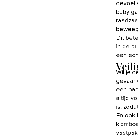
gevoel 
baby ga
raadzaa
beweegl
Dit bet
in de pr
een ech
Veil
Wil je 
gevaar 
een bab
altijd 
is, zod
En ook 
klamboe
vastpak