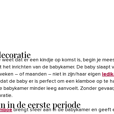
decoratie
t het inrichten van de babykamer. De baby slaapt 
weken – of maanden – niet in zijn/haar eigen
ledik
ordat de baby er is perfect om een klamboe op te 
e babykamer minder leeg aanvoelt. Zonder gevaar,
ratie.
en in de eerste periode
amboe
brengt sfeer aan in de babykamer en geeft