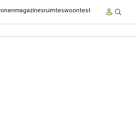
wonen
magazines
ruimtes
woontest