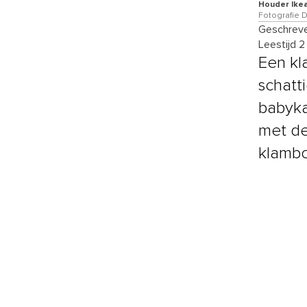
Houder Ikea
Fotografie 
Geschreve
Leestijd 2
Een kl
schatt
babyka
met de
klamb