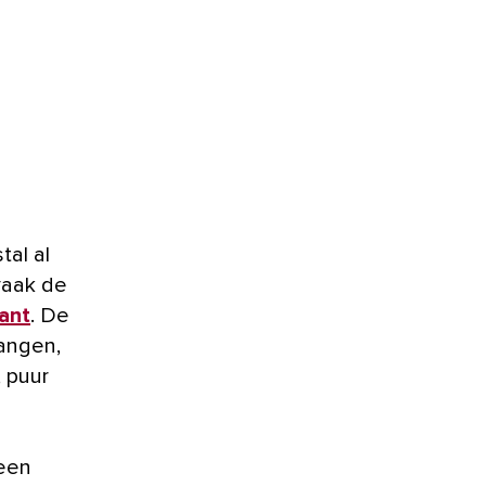
vaak de
ant
. De
hangen,
 puur
 een