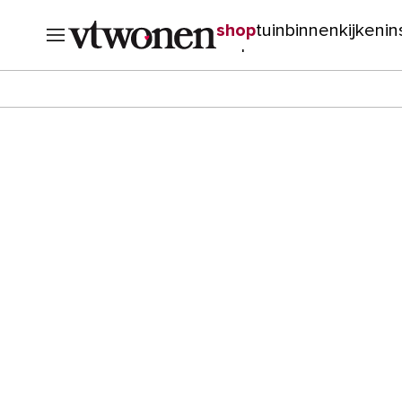
shop
tuin
binnenkijken
in
verbouwen
cursussen
o