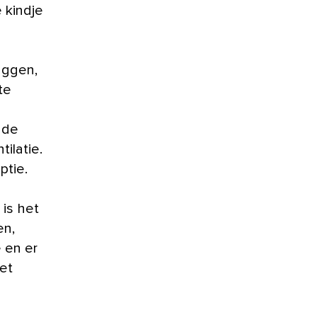
 kindje
uggen,
te
 de
ilatie.
ptie.
is het
en,
 en er
het