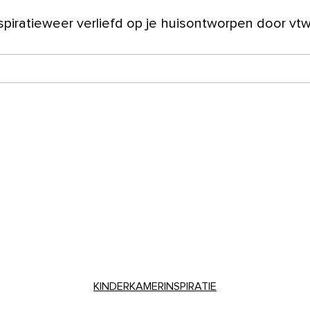
spiratie
weer verliefd op je huis
ontworpen door vt
ver ons
KINDERKAMERINSPIRATIE