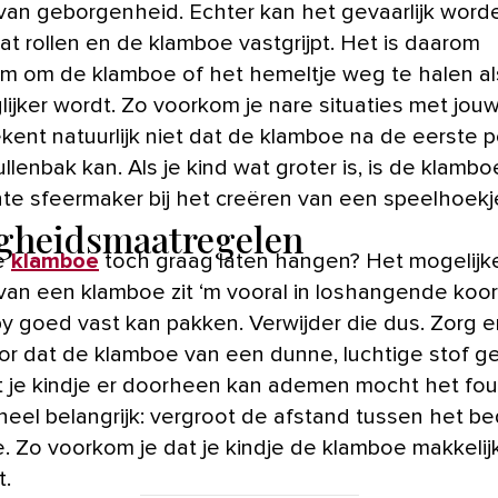
van geborgenheid. Echter kan het gevaarlijk worde
at rollen en de klamboe vastgrijpt. Het is daarom
m om de klamboe of het hemeltje weg te halen als
ijker wordt. Zo voorkom je nare situaties met jouw
ekent natuurlijk niet dat de klamboe na de eerste 
ullenbak kan. Als je kind wat groter is, is de klamb
te sfeermaker bij het creëren van een speelhoekj
igheidsmaatregelen
de
klamboe
toch graag laten hangen? Het mogelijk
van een klamboe zit ‘m vooral in loshangende koor
y goed vast kan pakken. Verwijder die dus. Zorg e
voor dat de klamboe van een dunne, luchtige stof 
at je kindje er doorheen kan ademen mocht het fou
heel belangrijk: vergroot de afstand tussen het b
. Zo voorkom je dat je kindje de klamboe makkelij
t.