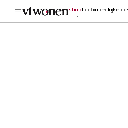
shop
tuin
binnenkijken
in
verbouwen
cursussen
o