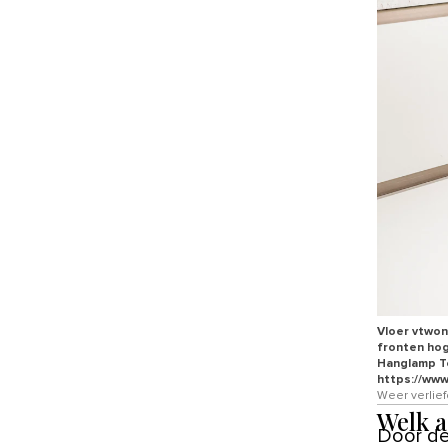
Vloer vtwon
fronten hoge
Hanglamp Te
https://www
Weer verlief
Welk a
Door de