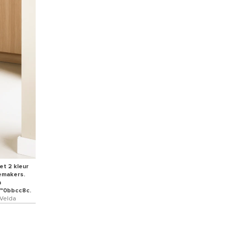
et 2 kleur
demakers.
a
at~0bbcc8c.
 Velda