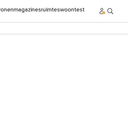
wonen
magazines
ruimtes
woontest