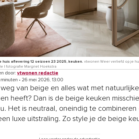
 huis aflevering 12 seizoen 23 2025, keuken.
vtwonen Weer verliefd op je hu
de | fotografie Margriet Hoekstra
n door:
vtwonen redactie
4 minuten
•
26 mei 2026, 13:00
 weg van beige en alles wat met natuurlijke
en heeft? Dan is de beige keuken misschi
ou. Het is neutraal, oneindig te combineren
een luxe uitstraling. Zo style je de beige ke