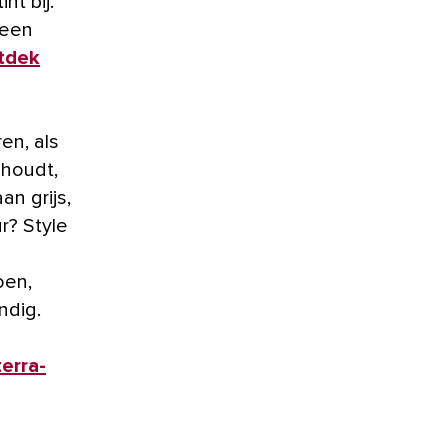
nt bij.
 een
tdek
en, als
 houdt,
n grijs,
r? Style
oen,
ndig.
terra-