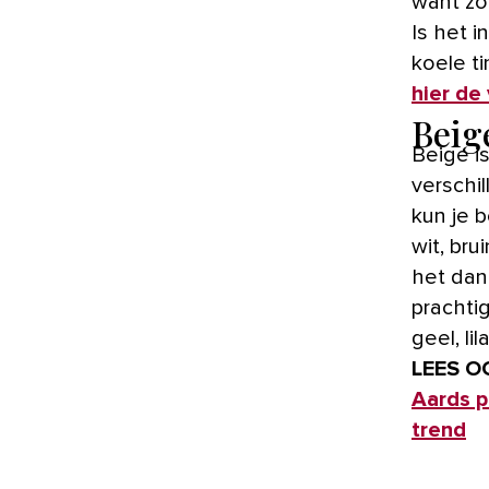
want zo 
Is het 
koele t
hier de
Beig
Beige i
verschil
kun je 
wit, br
het dan 
prachti
geel, l
LEES O
Aards pa
trend