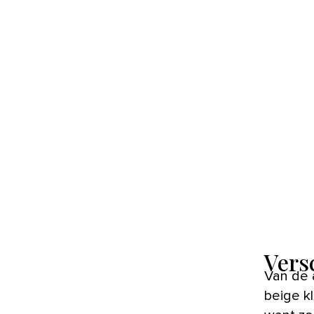
Vers
Van de allerlichtste versie tot een roze gloed of richting taupe: de
beige k