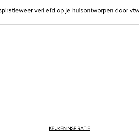
spiratie
weer verliefd op je huis
ontworpen door vt
ver ons
KEUKENINSPIRATIE