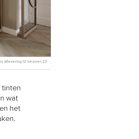
is aflevering 12 seizoen 23
 tinten
en wat
 en het
uken.