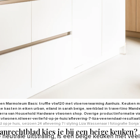
en Marmoleum Basic truffle vtw120 met vloerverwarming Aanhuis. Keuken m
 kasten in eiken urban, ⁠eiland in sarah beige, ⁠⁠werkblad in travertino Man
rra van Household Hardware vtwonen shop. Overige productinformatie vi
.vtwonen.nl/weer-verliefd-op-je-huis/aflevering-7-liza-veenendaal-resulta
d op je huis, seizoen 24 aflevering 7 | styling Liza Wassenaar | fotografie Sonja
anrechtblad kies je bij een beige keuken?
 neutrale uitstraling, is een beige keuken met veel