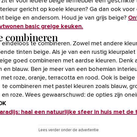
zit er voor iedere beige liefhebber een geschikte ti
interieur gericht op koele kleuren? Ga dan ook voor
int beige en andersom. Houd je van grijs beige?
On
 vtwonen basic greige keuken.
e combineren
s eindeloos te combineren. Zowel met andere kleur
lende tinten beige. Als je van een rustig kleurpalet
beige goed combineren met aardse kleuren. Denk aa
uin en blauw. Ben je meer van een bohemian interieu
met roze, oranje, terracotta en rood. Ook is beige
g te combineren met pastel kleuren zoals blauw, gr
ila en roze. Wees gewaarschuwd: de opties zijn onei
OK
radijs: haal een natuurlijke sfeer in huis met de 
Lees verder onder de advertentie