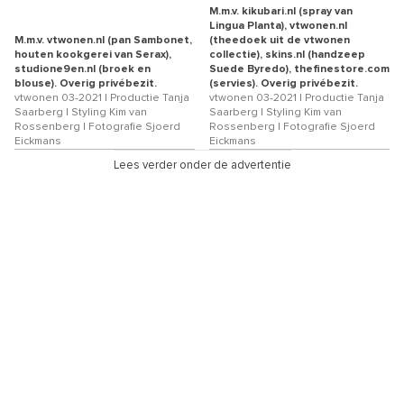
M.m.v. kikubari.nl (spray van
Lingua Planta), vtwonen.nl
M.m.v. vtwonen.nl (pan Sambonet,
(theedoek uit de vtwonen
houten kookgerei van Serax),
collectie), skins.nl (handzeep
studione9en.nl (broek en
Suede Byredo), thefinestore.com
blouse). Overig privébezit.
(servies). Overig privébezit.
vtwonen 03-2021 | Productie Tanja
vtwonen 03-2021 | Productie Tanja
Saarberg | Styling Kim van
Saarberg | Styling Kim van
Rossenberg | Fotografie Sjoerd
Rossenberg | Fotografie Sjoerd
Eickmans
Eickmans
Lees verder onder de advertentie