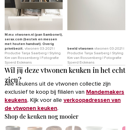
M.m.v. vtwonen.nl (pan Sambonet),
serax.com (bestek en messen
met houten handvat). Overig
privébezit.
vtwonen 03-2021 |
beeld vtwonen
vtwonen 03-2021 |
Productie Tanja Saarberg | Styling
Productie Tanja Saarberg | Styling
Kim van Rossenberg | Fotografie
Kim van Rossenberg | Fotografie
Sjoerd Eickmans
Sjoerd Eickmans
Wil jij deze vtwonen keuken in het echt
zien?
Alle keukens uit de vtwonen collectie zijn
exclusief te koop bij filialen van
Mandemakers
keukens
. Kijk voor alle
verkoopadressen van
de vtwonen keuken
.
Shop de keuken nog mooier