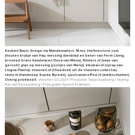
Keuken Basic Greige via Mandemakers. M.m.v. thefinestore.com
(houten krukje van Hay, messing dienblad en beker van Ferm Living,
bronzed brass kandelaren Duca van Menu), flinders.nl (vaas van
gerookt glas op messing pootjes van Menu), kikubari.nl (spray van
Lingua Planta), vtwonen.nl (theedoek uit de vtwonen collectie),
skins.nl (handzeep Suede Byredo), sjostrandcoffee.nl (melkschuimer).
Overig privébezit.
vtwonen 03-2021 | Productie Tanja Saarberg | Styling
Kim van Rossenberg | Fotografie Sjoerd Eickmans