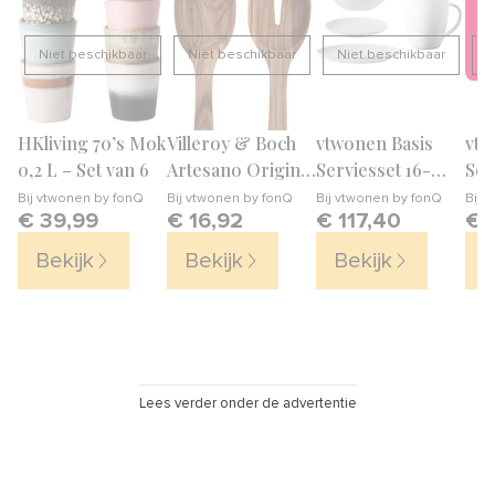
Niet beschikbaar
Niet beschikbaar
Niet beschikbaar
N
HKliving 70’s Mok
Villeroy & Boch
vtwonen Basis
vt
0,2 L – Set van 6
Artesano Original
Serviesset 16-
Ser
Slabestek
delig
40 
Bij
vtwonen by fonQ
Bij
vtwonen by fonQ
Bij
vtwonen by fonQ
Bij
S
€ 39,99
€ 16,92
€ 117,40
€ 
Bekijk
Bekijk
Bekijk
B
Lees verder onder de advertentie