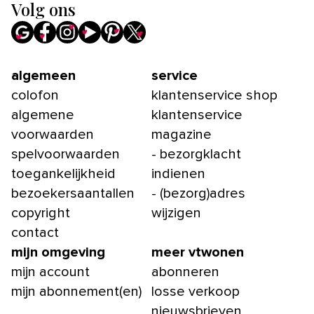
Volg ons
algemeen
service
colofon
klantenservice shop
algemene
klantenservice
voorwaarden
magazine
spelvoorwaarden
- bezorgklacht
toegankelijkheid
indienen
bezoekersaantallen
- (bezorg)adres
copyright
wijzigen
contact
mijn omgeving
meer vtwonen
mijn account
abonneren
mijn abonnement(en)
losse verkoop
nieuwsbrieven