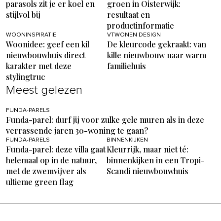
parasols zit je er koel en
groen in Oisterwijk:
stijlvol bij
resultaat en
productinformatie
WOONINSPIRATIE
VTWONEN DESIGN
Woonidee: geef een kil
De kleurcode gekraakt: van
nieuwbouwhuis direct
kille nieuwbouw naar warm
karakter met deze
familiehuis
stylingtruc
Meest gelezen
FUNDA-PARELS
Funda-parel: durf jij voor zulke gele muren als in deze
verrassende jaren 30-woning te gaan?
FUNDA-PARELS
BINNENKIJKEN
Funda-parel: deze villa gaat
Kleurrijk, maar niet té:
helemaal op in de natuur,
binnenkijken in een Tropi-
met de zwemvijver als
Scandi nieuwbouwhuis
ultieme green flag