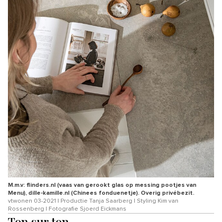
M.m.v: flinders.nl (vaas van gerookt glas op messing pootjes van
Menu), dille-kamille.nl (Chinees fonduenetje). Overig privébezit.
vtwonen 03-2021 | Productie Tanja Saarberg | Styling Kim van
Rossenberg | Fotografie Sjoerd Eickmans
Ton sur ton