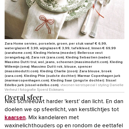
Zara Home servies, porselein, groen, per stuk vanaf € 6,99,
waterglazen € 3,99, wijnglazen € 3,99, tafelkleed, linnen € 69,99
(zarahome.com). Kleding Helena (moeder): Bellerose vest
(orangebag.nl), Zara rok (zara.com). Kleding Sebastien (vader):
Massimo Dutti trui, wol, jeans, schoenen (massimodutti.com). Kleding
Willemijn (oma): Massimo Dutti rok, blouse, spencer
(massimodutti.com). Kleding Charlie (zoon): Zara blouse, broek
(zara.com). Kleding Phie (oudste dochter): Marmar Copenhagen jurk
(marmarcopenhagen.com). Kleding Saar (jongste dochter): Sissel
Edelbo jurk (sissel-edelbo.com).
vtwonen kerstspecial | styling Danielle
Verheul | fotografie Sjoerd Eickmans
Overal sfeer
Niks schreeuwt harder ‘kerst’ dan licht. En dan
doelen we op sfeerlicht, van kerstlichtjes tot
kaarsen
. Mix kandelaren met
waxinelichthouders op en rondom de eettafel