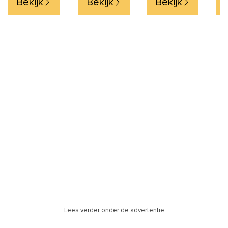
Bekijk
Bekijk
Bekijk
Set van 4
Lees verder onder de advertentie