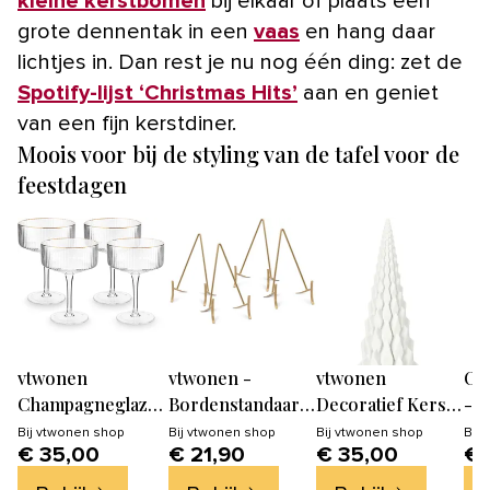
kleine kerstbomen
bij elkaar of plaats een
grote dennentak in een
vaas
en hang daar
lichtjes in. Dan rest je nu nog één ding: zet de
Spotify-lijst ‘Christmas Hits’
aan en geniet
van een fijn kerstdiner.
Moois voor bij de styling van de tafel voor de
feestdagen
vtwonen
vtwonen -
vtwonen
OY
Champagneglazen
Bordenstandaard
Decoratief Kerst
- k
- set van 4 - met
voor sierborden
Beeld Triangel -
Bij
vtwonen shop
Bij
vtwonen shop
Bij
vtwonen shop
Bij
v
€ 35,00
€ 21,90
€ 35,00
€ 
Gouden Rand
- Bordenhouder -
15x37cm
Goud - 11x20cm -