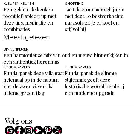
KLEUREN KEUKEN
SHOPPING
Een gekleurde keuken
Laat de zon maar schijnen:
toont lef: spice it up met
met deze 10 bestverkochte
deze tips, inspiratie en
parasols zit je er koel en
combinaties
stijlvol bij
Meest gelezen
BINNENKIJKEN
Een harmonieuze mix van oud en nieuw: binnenkijken in
een authentiek herenhuis
FUNDA-PARELS
FUNDA-PARELS
Funda-parel: deze villa gaat
Funda-parel: de slimme
helemaal op in de natuur,
stijlenmix geeft deze
met de zwemvijver als
historische woonboerderij
ultieme green flag
een moderne upgrade
Volg ons