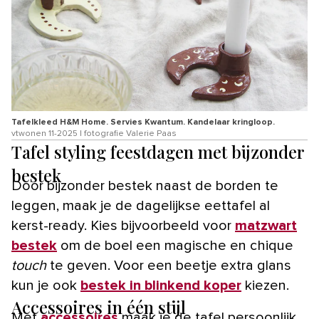
Tafelkleed H&M Home. Servies Kwantum. Kandelaar kringloop.
vtwonen 11-2025 | fotografie Valerie Paas
Tafel styling feestdagen met bijzonder
bestek
Door bijzonder bestek naast de borden te
leggen, maak je de dagelijkse eettafel al
kerst-ready. Kies bijvoorbeeld voor
matzwart
bestek
om de boel een magische en chique
touch
te geven. Voor een beetje extra glans
kun je ook
bestek in blinkend koper
kiezen.
Accessoires in één stijl
Met
accessoires
maak je de tafel persoonlijk