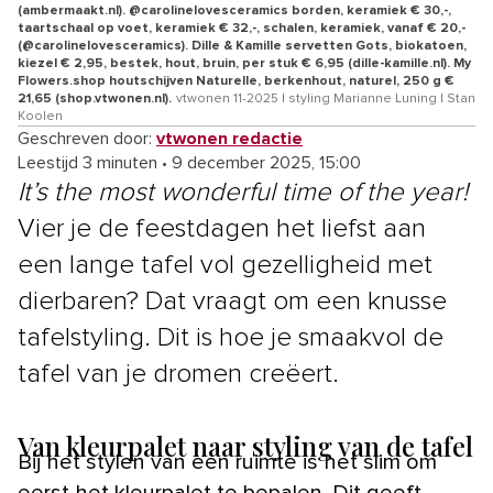
(ambermaakt.nl). @carolinelovesceramics borden, keramiek € 30,-,
taartschaal op voet, keramiek € 32,-, schalen, keramiek, vanaf € 20,-
(@carolinelovesceramics). Dille & Kamille servetten Gots, biokatoen,
kiezel € 2,95, bestek, hout, bruin, per stuk € 6,95 (dille-kamille.nl). My
Flowers.shop houtschijven Naturelle, berkenhout, naturel, 250 g €
21,65 (shop.vtwonen.nl).
vtwonen 11-2025 | styling Marianne Luning | Stan
Koolen
Geschreven door:
vtwonen redactie
Leestijd 3 minuten
•
9 december 2025, 15:00
It’s the most wonderful time of the year
!
Vier je de feestdagen het liefst aan
een lange tafel vol gezelligheid met
dierbaren? Dat vraagt om een knusse
tafelstyling. Dit is hoe je smaakvol de
tafel van je dromen creëert.
Van kleurpalet naar styling van de tafel
Bij het stylen van een ruimte is het slim om
eerst het kleurpalet te bepalen. Dit geeft