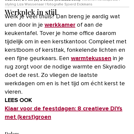
styling Liza Wassenaar | fotografie Sjoerd Eickmans
Werkplek in stijl
Werk je veel thuis? Dan breng je aardig wat
uren door in je
werkkamer
of aan de
keukentafel. Tover je home office daarom
tijdelijk om in een kerstkantoor. Compleet met
kerstboom of kersttak, fonkelende lichten en
een fijne geurkaars. Een
warmtekussen
in je
rug zorgt voor de nodige warmte en Skyradio
doet de rest. Zo vliegen de laatste
werkdagen om en is het tijd om écht kerst te
vieren.
LEES OOK
Klaar voor de feestdagen: 8 creatieve DIYs
met (kerst)groen
Delen: