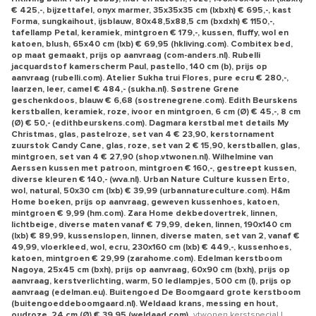
€ 425,-, bijzettafel, onyx marmer, 35x35x35 cm (lxbxh) € 695,-, kast
Forma, sungkaihout, ijsblauw, 80x48,5x88,5 cm (bxdxh) € 1150,-,
tafellamp Petal, keramiek, mintgroen € 179,-, kussen, fluffy, wol en
katoen, blush, 65x40 cm (lxb) € 69,95 (hkliving.com). Combitex bed,
op maat gemaakt, prijs op aanvraag (com-anders.nl). Rubelli
jacquardstof kamerscherm Paul, pastello, 140 cm (b), prijs op
aanvraag (rubelli.com). Atelier Sukha trui Flores, pure ecru € 280,-,
laarzen, leer, camel € 484,- (sukha.nl). Søstrene Grene
geschenkdoos, blauw € 6,68 (sostrenegrene.com). Edith Beurskens
kerstballen, keramiek, roze, ivoor en mintgroen, 6 cm (Ø) € 45,-, 8 cm
(Ø) € 50,- (edithbeurskens.com). Dagmara kerstbal met details My
Christmas, glas, pastelroze, set van 4 € 23,90, kerstornament
zuurstok Candy Cane, glas, roze, set van 2 € 15,90, kerstballen, glas,
mintgroen, set van 4 € 27,90 (shop.vtwonen.nl). Wilhelmine van
Aerssen kussen met patroon, mintgroen € 160,-, gestreept kussen,
diverse kleuren € 140,- (wva.nl). Urban Nature Culture kussen Erto,
wol, natural, 50x30 cm (lxb) € 39,99 (urbannatureculture.com). H&m
Home boeken, prijs op aanvraag, geweven kussenhoes, katoen,
mintgroen € 9,99 (hm.com). Zara Home dekbedovertrek, linnen,
lichtbeige, diverse maten vanaf € 79,99, deken, linnen, 190x140 cm
(lxb) € 89,99, kussenslopen, linnen, diverse maten, set van 2, vanaf €
49,99, vloerkleed, wol, ecru, 230x160 cm (lxb) € 449,-, kussenhoes,
katoen, mintgroen € 29,99 (zarahome.com). Edelman kerstboom
Nagoya, 25x45 cm (bxh), prijs op aanvraag, 60x90 cm (bxh), prijs op
aanvraag, kerstverlichting, warm, 50 ledlampjes, 500 cm (l), prijs op
aanvraag (edelman.eu). Buitengoed De Boomgaard grote kerstboom
(buitengoeddeboomgaard.nl). Weldaad krans, messing en hout,
oudroze, 24 cm (Ø) € 39,95 (weldaad.com).
vtwonen kerstspecial |