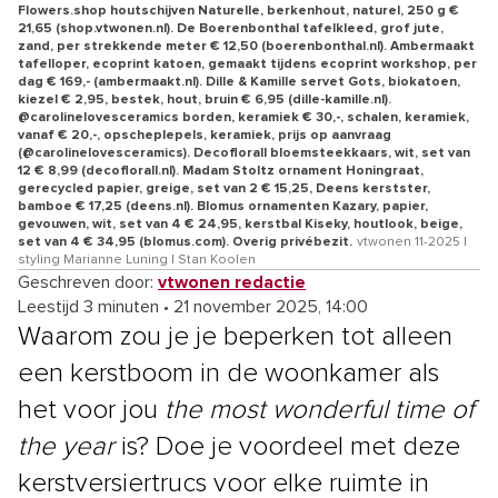
Flowers.shop houtschijven Naturelle, berkenhout, naturel, 250 g €
21,65 (shop.vtwonen.nl). De Boerenbonthal tafelkleed, grof jute,
zand, per strekkende meter € 12,50 (boerenbonthal.nl). Ambermaakt
tafelloper, ecoprint katoen, gemaakt tijdens ecoprint workshop, per
dag € 169,- (ambermaakt.nl). Dille & Kamille servet Gots, biokatoen,
kiezel € 2,95, bestek, hout, bruin € 6,95 (dille-kamille.nl).
@carolinelovesceramics borden, keramiek € 30,-, schalen, keramiek,
vanaf € 20,-, opscheplepels, keramiek, prijs op aanvraag
(@carolinelovesceramics). Decoflorall bloemsteekkaars, wit, set van
12 € 8,99 (decoflorall.nl). Madam Stoltz ornament Honingraat,
gerecycled papier, greige, set van 2 € 15,25, Deens kerstster,
bamboe € 17,25 (deens.nl). Blomus ornamenten Kazary, papier,
gevouwen, wit, set van 4 € 24,95, kerstbal Kiseky, houtlook, beige,
set van 4 € 34,95 (blomus.com). Overig privébezit.
vtwonen 11-2025 |
styling Marianne Luning | Stan Koolen
Geschreven door:
vtwonen redactie
Leestijd 3 minuten
•
21 november 2025, 14:00
Waarom zou je je beperken tot alleen
een kerstboom in de woonkamer als
het voor jou
the most wonderful time of
the year
is? Doe je voordeel met deze
kerstversiertrucs voor elke ruimte in