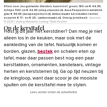
Sfeer voor Jou guirlande Glendon, kunststof, groen, 180 cm € 44,95,
lichtjes 560 cm € 42,95 (shop.vtwonen.nl). Aura Peeperkorn windlicht,
glas € 99,95 (aurapeeperkorn.nl). Ambermaakt kerstballen textiel,
ecoprint € 17,- en € 25,- (ambermaakt.nl). Overig privébezit.
vtwonen
11-2025 | styling Marianne Luning | Stan Koolen
Op de kersttafel
Host jij dit jaar het kerstdiner? Dan mag je niet
alleen los in de keuken, maar ook met de
aankleding van de tafel. Natuurlijk komen er
borden, glazen,
bestek
en schalen eten op
tafel, maar daar passen best nog een paar
kersttakken, ornamenten, kandelaars, vintage
herten en kerststerren bij. Ga op tijd neuzen bij
de kringloop, want daar scoor je de mooiste
spullen om de kersttafel mee te stylen.
Lees verder onder de advertentie