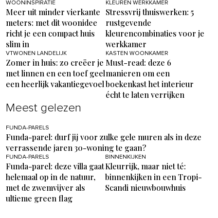
WOONINSPIRATIE
KLEUREN WERKKAMER
Meer uit minder vierkante
Stressvrij thuiswerken: 5
meters: met dit woonidee
rustgevende
richt je een compact huis
kleurencombinaties voor je
slim in
werkkamer
VTWONEN LANDELIJK
KASTEN WOONKAMER
Zomer in huis: zo creëer je
Must-read: deze 6
met linnen en een toef geel
manieren om een
een heerlijk vakantiegevoel
boekenkast het interieur
écht te laten verrijken
Meest gelezen
FUNDA-PARELS
Funda-parel: durf jij voor zulke gele muren als in deze
verrassende jaren 30-woning te gaan?
FUNDA-PARELS
BINNENKIJKEN
Funda-parel: deze villa gaat
Kleurrijk, maar niet té:
helemaal op in de natuur,
binnenkijken in een Tropi-
met de zwemvijver als
Scandi nieuwbouwhuis
ultieme green flag