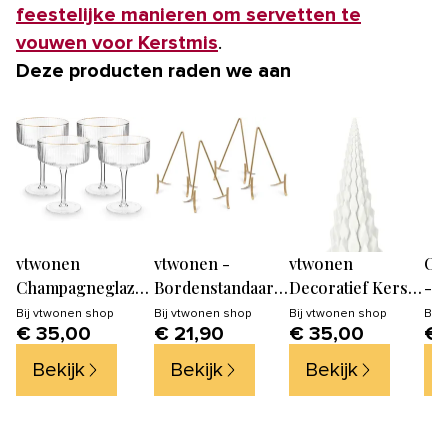
feestelijke manieren om servetten te
vouwen voor Kerstmis
.
Deze producten raden we aan
vtwonen
vtwonen -
vtwonen
OY
Champagneglazen
Bordenstandaard
Decoratief Kerst
- k
- set van 4 - met
voor sierborden
Beeld Triangel -
Bij
vtwonen shop
Bij
vtwonen shop
Bij
vtwonen shop
Bij
v
€ 35,00
€ 21,90
€ 35,00
€ 
Gouden Rand
- Bordenhouder -
15x37cm
Goud - 11x20cm -
Bekijk
Bekijk
Bekijk
Set van 4