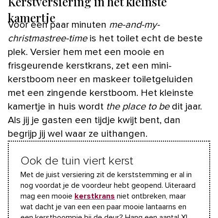
Kerstversiering in het kleinste
kamertje
Voor een paar minuten
me-and-my-
christmastree-time
is het toilet echt de beste
plek. Versier hem met een mooie en
frisgeurende kerstkrans, zet een mini-
kerstboom neer en maskeer toiletgeluiden
met een zingende kerstboom. Het kleinste
kamertje in huis wordt
the place to be
dit jaar.
Als jij je gasten een tijdje kwijt bent, dan
begrijp jij wel waar ze uithangen.
Ook de tuin viert kerst
Met de juist versiering zit de kerststemming er al in
nog voordat je de voordeur hebt geopend. Uiteraard
mag een mooie
kerstkrans
niet ontbreken, maar
wat dacht je van een een paar mooie lantaarns en
een kerstboompje bij de deur? Hang een aantal XL