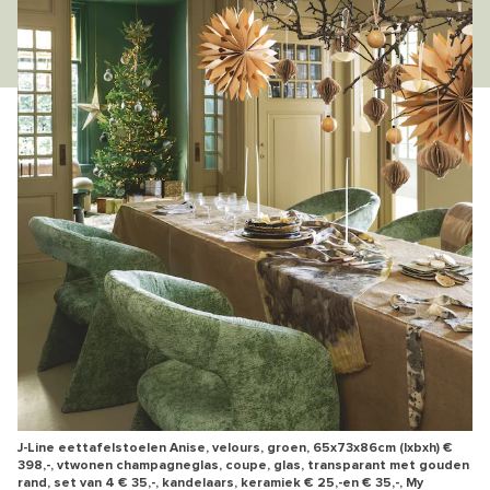
J-Line eettafelstoelen Anise, velours, groen, 65x73x86cm (lxbxh) €
398,-, vtwonen champagneglas, coupe, glas, transparant met gouden
rand, set van 4 € 35,-, kandelaars, keramiek € 25,-en € 35,-, My