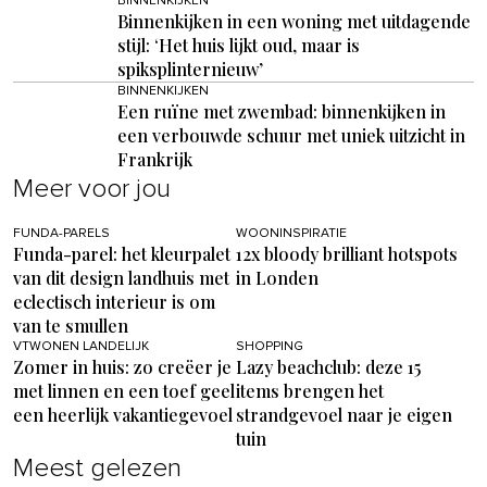
BINNENKIJKEN
Binnenkijken in een woning met uitdagende
stijl: ‘Het huis lijkt oud, maar is
spiksplinternieuw’
BINNENKIJKEN
Een ruïne met zwembad: binnenkijken in
een verbouwde schuur met uniek uitzicht in
Frankrijk
Meer voor jou
FUNDA-PARELS
WOONINSPIRATIE
Funda-parel: het kleurpalet
12x bloody brilliant hotspots
van dit design landhuis met
in Londen
eclectisch interieur is om
van te smullen
VTWONEN LANDELIJK
SHOPPING
Zomer in huis: zo creëer je
Lazy beachclub: deze 15
met linnen en een toef geel
items brengen het
een heerlijk vakantiegevoel
strandgevoel naar je eigen
tuin
Meest gelezen