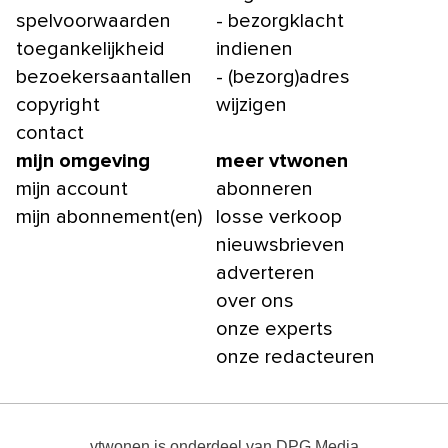
spelvoorwaarden
- bezorgklacht
toegankelijkheid
indienen
bezoekersaantallen
- (bezorg)adres
copyright
wijzigen
contact
mijn omgeving
meer vtwonen
mijn account
abonneren
mijn abonnement(en)
losse verkoop
nieuwsbrieven
adverteren
over ons
onze experts
onze redacteuren
vtwonen
is onderdeel van
DPG Media