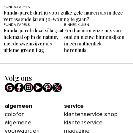
FUNDA-PARELS
Funda-parel: durf jij voor zulke gele muren als in deze
verrassende jaren 30-woning te gaan?
FUNDA-PARELS
BINNENKIJKEN
Funda-parel: deze villa gaat
Een harmonieuze mix van
helemaal op in de natuur,
oud en nieuw: binnenkijken
met de zwemvijver als
in een authentiek
ultieme green flag
herenhuis
Volg ons
algemeen
service
colofon
klantenservice shop
algemene
klantenservice
voorwaarden
magazine