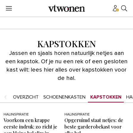
KAPSTOKKEN
Jassen en sjaals horen natuurlijk netjes aan
een kapstok. Of je nu een rek of een gesloten
kast wilt: lees hier alles over kapstokken voor
de hal.
OVERZICHT
SCHOENENKASTEN
KAPSTOKKEN
HA
HALINSPIRATIE
HALINSPIRATIE
Voorkom een krappe
Opgeruimd staat netjes: de
eerste indruk: zo richt je
beste garderobekast voor