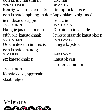
een kleine hal slim in
elke hal
HALINSPIRATIE
SHOPPING
Keurig welkomstcomité:
De top 10 knapste
een kapstok ophangen doe
kapstokken volgens de
je in deze 6 stappen
redactie
KAPSTOKKEN
KAPSTOKKEN
Hang je jas op aan een
Opruimen in stijl: de
stijlvolle kapstokhaak
leukste staande kapstokken
KAPSTOKKEN
KAPSTOKKEN
Ook in deze 5 ruimtes is
Lange kapstok
een kapstok handig
SHOPPING
KAPSTOKKEN
15x kapstokhaken
Kapstok van
berkenstammen
KAPSTOKKEN
Kapstokkast, opgeruimd
staat netjes
Volg ons