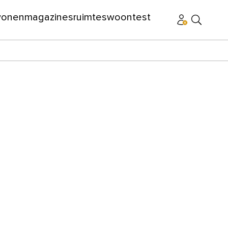
wonen
magazines
ruimtes
woontest