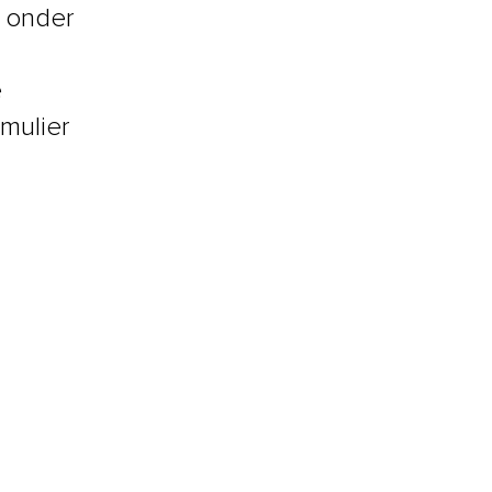
r onder
e
rmulier