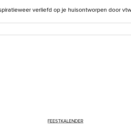
spiratie
weer verliefd op je huis
ontworpen door vt
ver ons
FEESTKALENDER