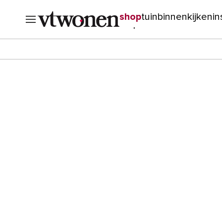
shop
tuin
binnenkijken
in
verbouwen
cursussen
o