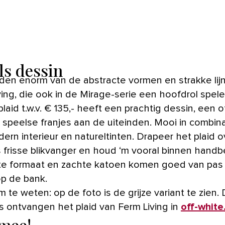
ls dessin
ving, die ook in de Mirage-serie een hoofdrol spel
laid t.w.v. € 135,- heeft een prachtig dessin, een o
n speelse franjes aan de uiteinden. Mooi in combin
ern interieur en natureltinten. Drapeer het plaid 
s frisse blikvanger en houd ‘m vooral binnen handbe
te formaat en zachte katoen komen goed van pas 
p de bank.
te weten: op de foto is de grijze variant te zien.
s ontvangen het plaid van Ferm Living in
off-white
mee!