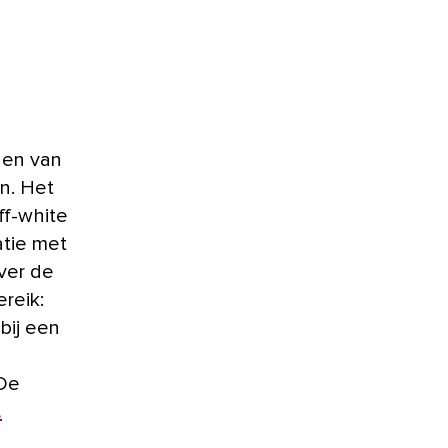
en. Het
ff-white
atie met
over de
reik:
bij een
 De
.