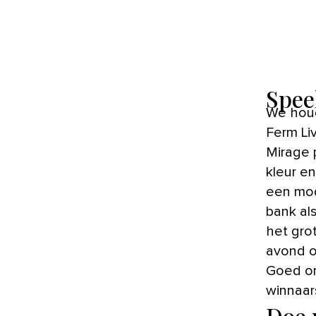
Spee
We houden enorm van de abstracte vormen en strakke lijnen van
Ferm Li
Mirage p
kleur e
een mod
bank al
het gro
avond o
Goed om 
winnaar
Doe 