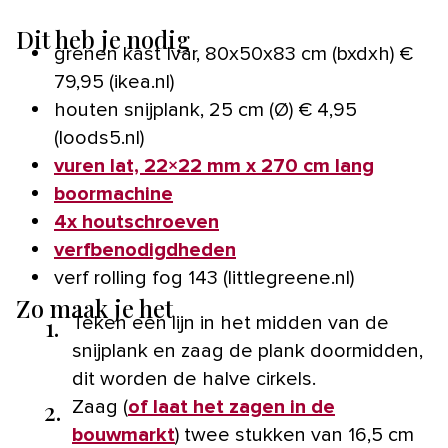
Dit heb je nodig
grenen kast Ivar, 80x50x83 cm (bxdxh) €
79,95 (ikea.nl)
houten snijplank, 25 cm (Ø) € 4,95
(loods5.nl)
vuren lat, 22×22 mm x 270 cm lang
boormachine
4x houtschroeven
verfbenodigdheden
verf rolling fog 143 (littlegreene.nl)
Zo maak je het
1.
Teken een lijn in het midden van de
snijplank en zaag de plank doormidden,
dit worden de halve cirkels.
2.
Zaag (
of laat het zagen in de
bouwmarkt
) twee stukken van 16,5 cm