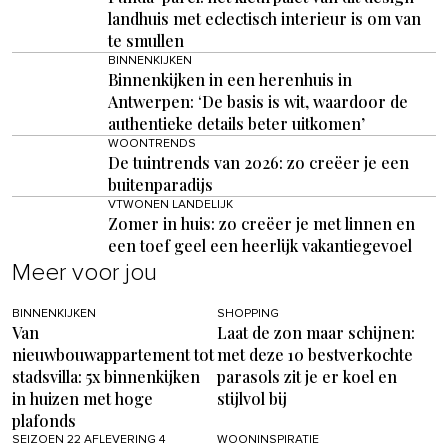
landhuis met eclectisch interieur is om van
te smullen
BINNENKIJKEN
Binnenkijken in een herenhuis in
Antwerpen: ‘De basis is wit, waardoor de
authentieke details beter uitkomen’
WOONTRENDS
De tuintrends van 2026: zo creëer je een
buitenparadijs
VTWONEN LANDELIJK
Zomer in huis: zo creëer je met linnen en
een toef geel een heerlijk vakantiegevoel
Meer voor jou
BINNENKIJKEN
SHOPPING
Van
Laat de zon maar schijnen:
nieuwbouwappartement tot
met deze 10 bestverkochte
stadsvilla: 5x binnenkijken
parasols zit je er koel en
in huizen met hoge
stijlvol bij
plafonds
SEIZOEN 22 AFLEVERING 4
WOONINSPIRATIE