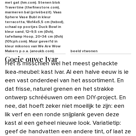
met gat (hm.com). Stenen blok
Travertine (thefinestore.com),
marmeren bal (privébezit). Vaas
Sphere Vase Bubl in kleur
terracotta, 18x14x5,5 cm (hxbxd),
schaal op pootjes Duck Bowl in
kleur sand, 12×9,5 cm (Øxh),
tafellamp Hoop, 20×34 cm (Øxh)
(101cph.com). Muur geverfd in
kleur mikonos van We Are Wow
Makers p.o.a. (anoukb.com).
beeld vtwonen
Goeie ouwe Ivar
Het is misschien wel het meest gehackte
Ikea-meubel: kast Ivar. Al een halve eeuw is ie
een vast onderdeel van het assortiment. En
dat frisse, naturel grenen en het strakke
ontwerp schrééuwen om een DIY-project. En
nee, dat hoeft zeker niet moeilijk te zijn: een
lik verf en een ronde snijplank geven deze
kast al een geheel nieuwe look. Variatietip:
geef de handvatten een andere tint, of laat ze