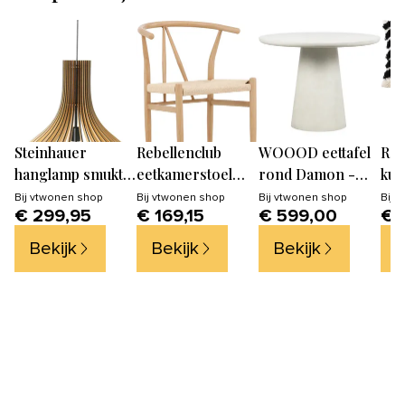
Steinhauer
Rebellenclub
WOOOD eettafel
Reb
hanglamp smukt -
eetkamerstoel
rond Damon -
kus
1 lichts - 50x 160
clun - naturel
Betonlook - Wit -
- 3
Bij
vtwonen shop
Bij
vtwonen shop
Bij
vtwonen shop
Bij
v
€ 299,95
€ 169,15
€ 599,00
€ 
cm - beuken
beige
76x100x10
Bekijk
Bekijk
Bekijk
B