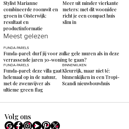
Stylist Marianne
Meer uit minder vierkante
combineerde roomwit en
meters: met dit woonidee
groen in Oisterwijk:
richt je een compact huis
resultaat en
slim in
productinformatie
Meest gelezen
FUNDA-PARELS
Funda-parel: durf jij voor zulke gele muren als in deze
verrassende jaren 30-woning te gaan?
FUNDA-PARELS
BINNENKIJKEN
Funda-parel: deze villa gaat
Kleurrijk, maar niet té:
helemaal op in de natuur,
binnenkijken in een Tropi-
met de zwemvijver als
Scandi nieuwbouwhuis
ultieme green flag
Volg ons