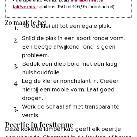
• transparante vernis, zoals
Marabu matte
lak
/vernis
, spuitbus, 150 ml € 6,95 (hornbach.nl)
Zo maak je het
1.
Rol de klei uit tot een egale plak.
2.
Snijd de plak in een soort ronde vorm.
Een beetje afwijkend rond is geen
probleem.
3.
Bedek een diep bord met een laag
huishoudfolie.
4.
Leg de klei er nonchalant in. Creëer
hierbij een mooie vorm. Laat goed
drogen.
5.
Werk de schaal af met transparante
vernis.
Peertje in feesttenue
Deze kokette lampenkap geeft elk peertje