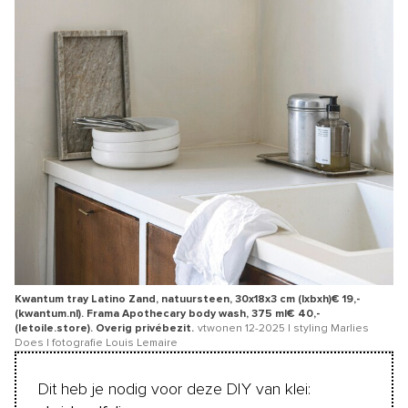
Kwantum tray Latino Zand, natuursteen, 30x18x3 cm (lxbxh)€ 19,-
(kwantum.nl). Frama Apothecary body wash, 375 ml€ 40,-
(letoile.store). Overig privébezit.
vtwonen 12-2025 | styling Marlies
Does | fotografie Louis Lemaire
Dit heb je nodig voor deze DIY van klei: