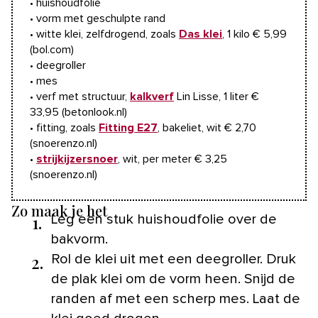
• huishoudfolie
• vorm met geschulpte rand
• witte klei, zelfdrogend, zoals
Das klei
, 1 kilo € 5,99
(bol.com)
• deegroller
• mes
• verf met structuur,
kalkverf
Lin Lisse, 1 liter €
33,95 (betonlook.nl)
• fitting, zoals
Fitting E27
, bakeliet, wit € 2,70
(snoerenzo.nl)
•
strijkijzersnoer
, wit, per meter € 3,25
(snoerenzo.nl)
Zo maak je het
1.
Leg een stuk huishoudfolie over de
bakvorm.
2.
Rol de klei uit met een deegroller. Druk
de plak klei om de vorm heen. Snijd de
randen af met een scherp mes. Laat de