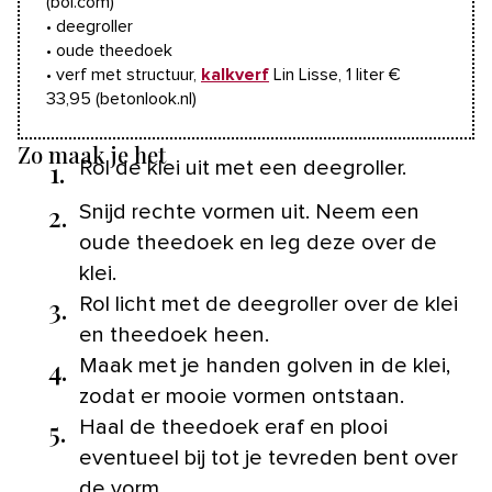
(bol.com)
• deegroller
• oude theedoek
• verf met structuur,
kalkverf
Lin Lisse, 1 liter €
33,95 (betonlook.nl)
Zo maak je het
1.
Rol de klei uit met een deegroller.
2.
Snijd rechte vormen uit. Neem een
oude theedoek en leg deze over de
klei.
3.
Rol licht met de deegroller over de klei
en theedoek heen.
4.
Maak met je handen golven in de klei,
zodat er mooie vormen ontstaan.
5.
Haal de theedoek eraf en plooi
eventueel bij tot je tevreden bent over
de vorm.