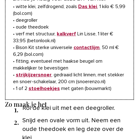
• witte klei, zelfdrogend, zoals
Das klei
, 1 kilo € 5,99
(bol.com)
• deegroller
• oude theedoek
• verf met structuur,
kalkverf
Lin Lisse, 1 liter €
33,95 (betonlook.nl)
• Bison Kit sterke universele
contactlijm
, 50 ml €
6,29 (bol.com)
• fitting, eventueel met haakse beugel om
makkelijker te bevestigen
•
strijkijzersnoer
, gedraaid licht linnen, met stekker
en snoer-schakelaar, 200 cm (snoerenzo.nl)
• 1 of 2
stoelhoekjes
met gaten (bouwmarkt)
Zo maak je het
1.
Rol de klei uit met een deegroller.
2.
Snijd een ovale vorm uit. Neem een
oude theedoek en leg deze over de
klei.