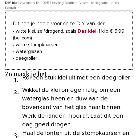
DIY klei
vtwonen 12-2025 | styling Marlies Does | fotografie Louis
Lemaire
Dit heb je nodig voor deze DIY van klei:
• witte klei, zelfdrogend, zoals
Das klei
, 1 kilo € 5,99
(bol.com)
• witte stompkaarsen
• waterglazen
• deegroller
Zo maak je het
1.
Rol een stuk klei uit met een deegroller.
2.
Wikkel de klei onregelmatig om een
waterglas heen en duw aan de
bovenkant van het glas naar binnen.
Werk de randen mooi af. Laat dit een
dag goed drogen.
3.
Haal de lonten uit de stompkaarsen en