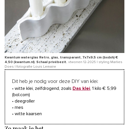
Kwantum waterglas Retro, glas, transparant, 7x7x9,5 cm (bxdxh) €
4,50 (kwantum.nl). Schaal privébezit.
vtwonen 12-2025 | styling Marlies
Does | fotografie Louis Lemaire
Dit heb je nodig voor deze DIY van klei:
• witte klei, zelfdrogend, zoals
Das klei
, 1 kilo € 5,99
(bol.com)
• deegroller
• mes
• witte kaarsen
Zo maak je het