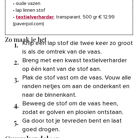
• oude vazen
• lap linnen stof
•
textielverharder
, transparant, 500 gr € 12,99
(paverpol.com)
Zo maak je het
1.
Knip een lap stof die twee keer zo groot
is als de omtrek van de vaas.
2.
Breng met een kwast textielverharder
op één kant van de stof aan.
3.
Plak de stof vast om de vaas. Vouw alle
randen netjes om aan de onderkant en
naar de binnenkant.
4.
Beweeg de stof om de vaas heen,
zodat er golven en plooien ontstaan.
5.
Ga door tot je tevreden bent en laat
goed drogen.