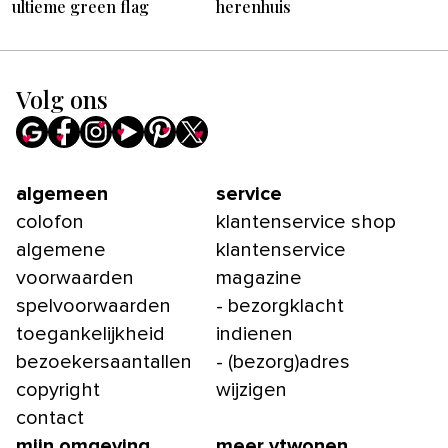
ultieme green flag
herenhuis
Volg ons
algemeen
service
colofon
klantenservice shop
algemene
klantenservice
voorwaarden
magazine
spelvoorwaarden
- bezorgklacht
toegankelijkheid
indienen
bezoekersaantallen
- (bezorg)adres
copyright
wijzigen
contact
mijn omgeving
meer vtwonen