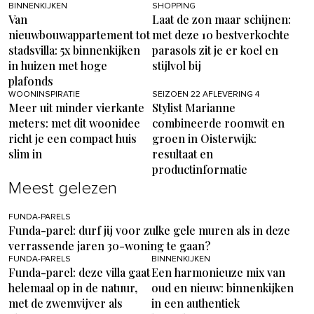
BINNENKIJKEN
SHOPPING
Van
Laat de zon maar schijnen:
nieuwbouwappartement tot
met deze 10 bestverkochte
stadsvilla: 5x binnenkijken
parasols zit je er koel en
in huizen met hoge
stijlvol bij
plafonds
WOONINSPIRATIE
SEIZOEN 22 AFLEVERING 4
Meer uit minder vierkante
Stylist Marianne
meters: met dit woonidee
combineerde roomwit en
richt je een compact huis
groen in Oisterwijk:
slim in
resultaat en
productinformatie
Meest gelezen
FUNDA-PARELS
Funda-parel: durf jij voor zulke gele muren als in deze
verrassende jaren 30-woning te gaan?
FUNDA-PARELS
BINNENKIJKEN
Funda-parel: deze villa gaat
Een harmonieuze mix van
helemaal op in de natuur,
oud en nieuw: binnenkijken
met de zwemvijver als
in een authentiek