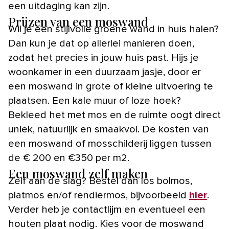
een uitdaging kan zijn.
Prijzen van een moswand
Wil je een stijlvolle groene wand in huis halen?
Dan kun je dat op allerlei manieren doen,
zodat het precies in jouw huis past. Hijs je
woonkamer in een duurzaam jasje, door er
een moswand in grote of kleine uitvoering te
plaatsen. Een kale muur of loze hoek?
Bekleed het met mos en de ruimte oogt direct
uniek, natuurlijk en smaakvol. De kosten van
een moswand of mosschilderij liggen tussen
de € 200 en €350 per m2.
Een moswand zelf maken
Zelf aan de slag? Bestel dan los bolmos,
platmos en/of rendiermos, bijvoorbeeld
hier
.
Verder heb je contactlijm en eventueel een
houten plaat nodig. Kies voor de moswand