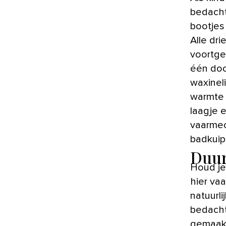
bedacht
bootjes
Alle dr
voortges
één doo
waxinel
warmte 
laagje 
vaarmec
badkuip
Duur
Houd je
hier va
natuurl
bedacht
gemaakt