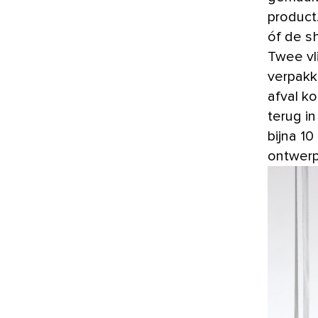
product
óf de s
Twee vl
verpakk
afval k
terug i
bijna 10
ontwerp