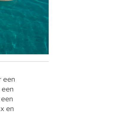
r een
n een
 een
ax en