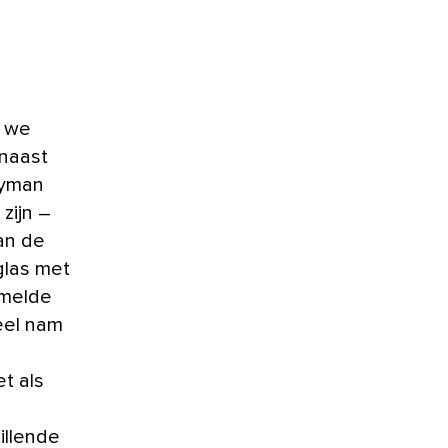
r we
 naast
Lyman
zijn –
an de
glas met
amelde
eel nam
t als
illende