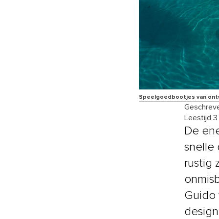
Speelgoedbootjes van ont
Geschreve
Leestijd 3
De ene
snelle
rustig
onmisb
Guido
design