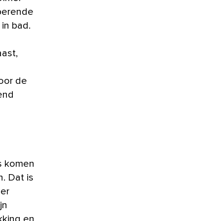
berende
in bad.
aast,
n
door de
end
as komen
. Dat is
ber
jn
kking en