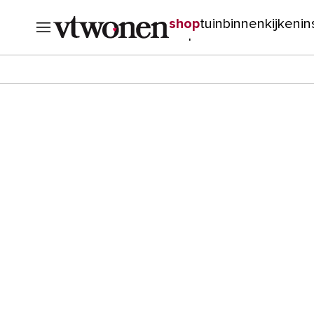
shop
tuin
binnenkijken
in
verbouwen
cursussen
o