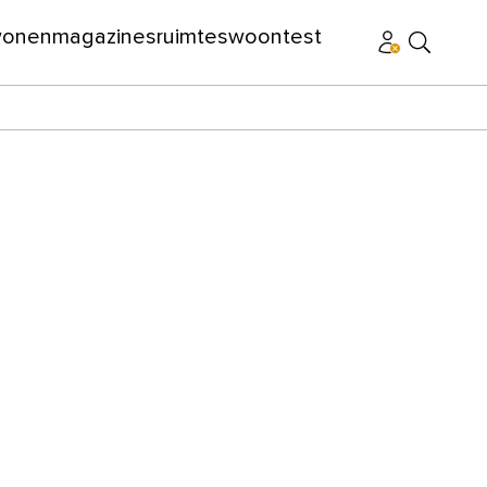
wonen
magazines
ruimtes
woontest