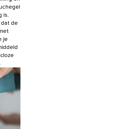
ouchegel
 is.
 dat de
 met
e je
middeld
icloze
.