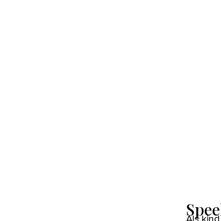
Spee
Als kind konden we uren met een badeend spelen. Anna Ulmer