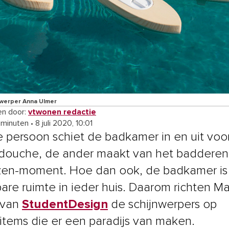
werper Anna Ulmer
n door:
vtwonen redactie
 minuten
•
8 juli 2020, 10:01
 persoon schiet de badkamer in en uit voo
 douche, de ander maakt van het baddere
 zen-moment. Hoe dan ook, de badkamer is
are ruimte in ieder huis. Daarom richten M
 van
StudentDesign
de schijnwerpers op
items die er een paradijs van maken.