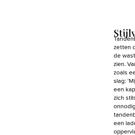
Stijl
Tandenb
zetten d
de wast
zien. Va
zoals e
slag: ‘
een kap
zich st
onnodig 
tandenb
een lad
oppervl