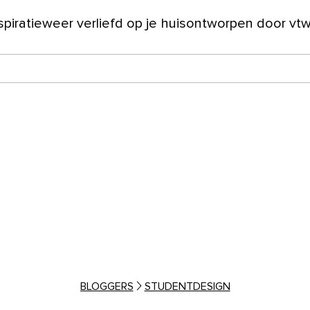
spiratie
weer verliefd op je huis
ontworpen door vt
ver ons
BLOGGERS
STUDENTDESIGN