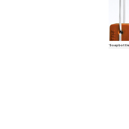
‘Soapbottle