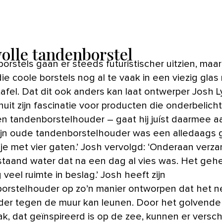
volle tandenborstel
orstels gaan er steeds futuristischer uitzien, maa
ie coole borstels nog al te vaak in een viezig glas
afel. Dat dit ook anders kan laat ontwerper Josh 
nuit zijn fascinatie voor producten die onderbelicht 
en tandenborstelhouder – gaat hij juíst daarmee a
Mijn oude tandenborstelhouder was een alledaags 
je met vier gaten.’ Josh vervolgd: ‘Onderaan verz
ilstaand water dat na een dag al vies was. Het geh
veel ruimte in beslag.’ Josh heeft zijn
orstelhouder op zo’n manier ontworpen dat het ne
der tegen de muur kan leunen. Door het golvende
ak, dat geïnspireerd is op de zee, kunnen er versch