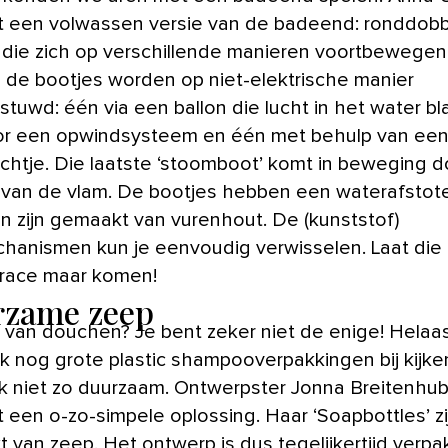
 een volwassen versie van de badeend: ronddob
 die zich op verschillende manieren voortbewegen 
ie de bootjes worden op niet-elektrische manier
tuwd: één via een ballon die lucht in het water bl
r een opwindsysteem en één met behulp van ee
ichtje. Die laatste ‘stoomboot’ komt in beweging 
van de vlam. De bootjes hebben een waterafstot
en zijn gemaakt van vurenhout. De (kunststof)
hanismen kun je eenvoudig verwisselen. Laat die
race maar komen!
zame zeep
 van douchen? Je bent zeker niet de enige! Hela
ak nog grote plastic shampooverpakkingen bij kijken
ijk niet zo duurzaam. Ontwerpster Jonna Breitenhu
 een o-zo-simpele oplossing. Haar ‘Soapbottles’ zi
 van zeep. Het ontwerp is dus tegelijkertijd verpa