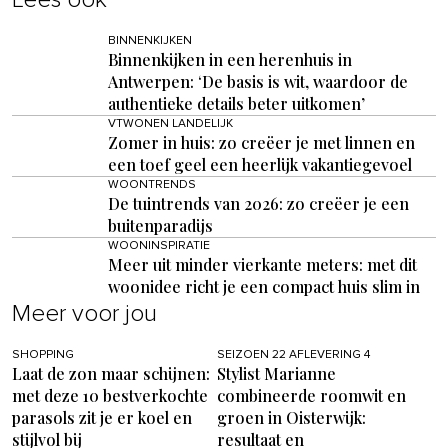
BINNENKIJKEN
Binnenkijken in een herenhuis in
Antwerpen: ‘De basis is wit, waardoor de
authentieke details beter uitkomen’
VTWONEN LANDELIJK
Zomer in huis: zo creëer je met linnen en
een toef geel een heerlijk vakantiegevoel
WOONTRENDS
De tuintrends van 2026: zo creëer je een
buitenparadijs
WOONINSPIRATIE
Meer uit minder vierkante meters: met dit
woonidee richt je een compact huis slim in
Meer voor jou
SHOPPING
SEIZOEN 22 AFLEVERING 4
Laat de zon maar schijnen:
Stylist Marianne
met deze 10 bestverkochte
combineerde roomwit en
parasols zit je er koel en
groen in Oisterwijk:
stijlvol bij
resultaat en