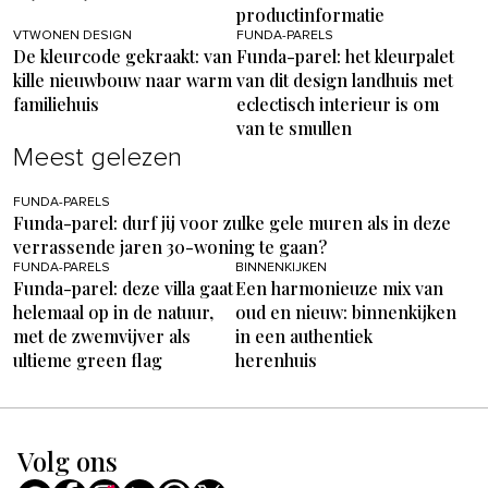
productinformatie
VTWONEN DESIGN
FUNDA-PARELS
De kleurcode gekraakt: van
Funda-parel: het kleurpalet
kille nieuwbouw naar warm
van dit design landhuis met
familiehuis
eclectisch interieur is om
van te smullen
Meest gelezen
FUNDA-PARELS
Funda-parel: durf jij voor zulke gele muren als in deze
verrassende jaren 30-woning te gaan?
FUNDA-PARELS
BINNENKIJKEN
Funda-parel: deze villa gaat
Een harmonieuze mix van
helemaal op in de natuur,
oud en nieuw: binnenkijken
met de zwemvijver als
in een authentiek
ultieme green flag
herenhuis
Volg ons