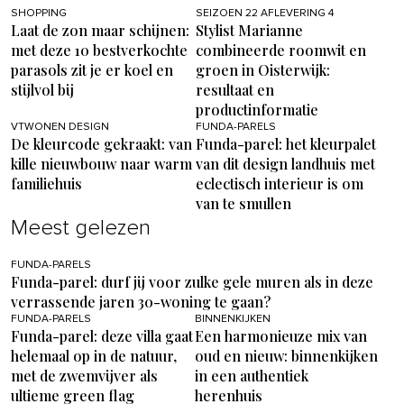
SHOPPING
SEIZOEN 22 AFLEVERING 4
Laat de zon maar schijnen:
Stylist Marianne
met deze 10 bestverkochte
combineerde roomwit en
parasols zit je er koel en
groen in Oisterwijk:
stijlvol bij
resultaat en
productinformatie
VTWONEN DESIGN
FUNDA-PARELS
De kleurcode gekraakt: van
Funda-parel: het kleurpalet
kille nieuwbouw naar warm
van dit design landhuis met
familiehuis
eclectisch interieur is om
van te smullen
Meest gelezen
FUNDA-PARELS
Funda-parel: durf jij voor zulke gele muren als in deze
verrassende jaren 30-woning te gaan?
FUNDA-PARELS
BINNENKIJKEN
Funda-parel: deze villa gaat
Een harmonieuze mix van
helemaal op in de natuur,
oud en nieuw: binnenkijken
met de zwemvijver als
in een authentiek
ultieme green flag
herenhuis