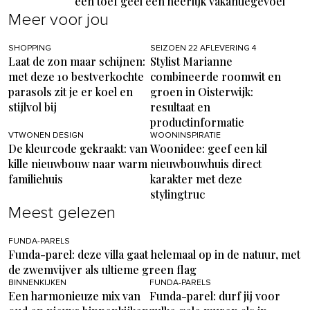
een toef geel een heerlijk vakantiegevoel
Meer voor jou
SHOPPING
SEIZOEN 22 AFLEVERING 4
Laat de zon maar schijnen:
Stylist Marianne
met deze 10 bestverkochte
combineerde roomwit en
parasols zit je er koel en
groen in Oisterwijk:
stijlvol bij
resultaat en
productinformatie
VTWONEN DESIGN
WOONINSPIRATIE
De kleurcode gekraakt: van
Woonidee: geef een kil
kille nieuwbouw naar warm
nieuwbouwhuis direct
familiehuis
karakter met deze
stylingtruc
Meest gelezen
FUNDA-PARELS
Funda-parel: deze villa gaat helemaal op in de natuur, met
de zwemvijver als ultieme green flag
BINNENKIJKEN
FUNDA-PARELS
Een harmonieuze mix van
Funda-parel: durf jij voor