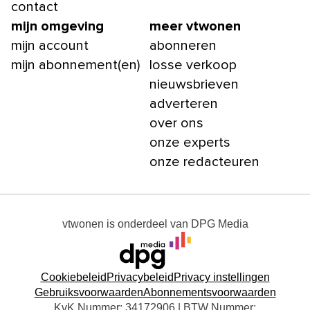
contact
mijn omgeving
meer vtwonen
mijn account
abonneren
mijn abonnement(en)
losse verkoop
nieuwsbrieven
adverteren
over ons
onze experts
onze redacteuren
vtwonen
is onderdeel van
DPG Media
Cookiebeleid
Privacybeleid
Privacy instellingen
Gebruiksvoorwaarden
Abonnementsvoorwaarden
KvK Nummer: 34172906 | BTW Nummer: