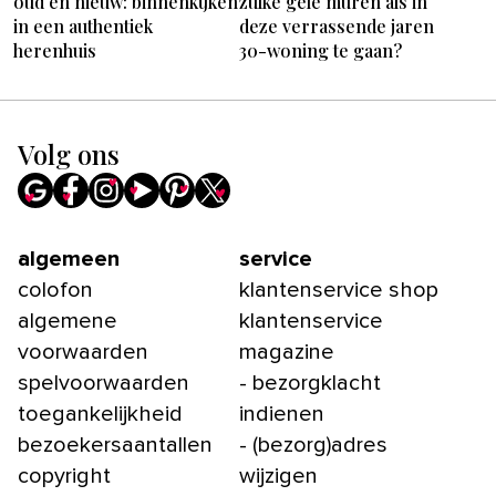
oud en nieuw: binnenkijken
zulke gele muren als in
in een authentiek
deze verrassende jaren
herenhuis
30-woning te gaan?
Volg ons
algemeen
service
colofon
klantenservice shop
algemene
klantenservice
voorwaarden
magazine
spelvoorwaarden
- bezorgklacht
toegankelijkheid
indienen
bezoekersaantallen
- (bezorg)adres
copyright
wijzigen