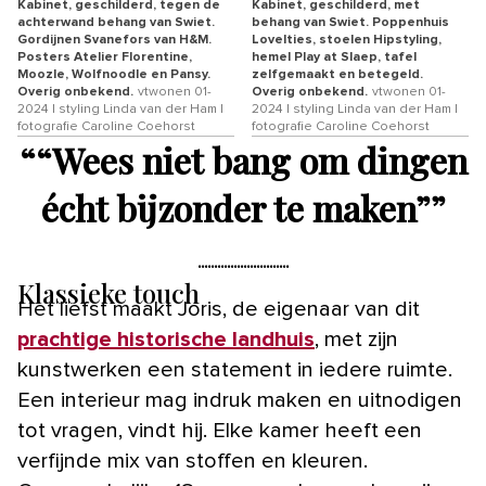
Kabinet, geschilderd, tegen de
Kabinet, geschilderd, met
achterwand behang van Swiet.
behang van Swiet. Poppenhuis
Gordijnen Svanefors van H&M.
Lovelties, stoelen Hipstyling,
Posters Atelier Florentine,
hemel Play at Slaep, tafel
Moozle, Wolfnoodle en Pansy.
zelfgemaakt en betegeld.
Overig onbekend.
vtwonen 01-
Overig onbekend.
vtwonen 01-
2024 | styling Linda van der Ham |
2024 | styling Linda van der Ham |
fotografie Caroline Coehorst
fotografie Caroline Coehorst
“
“Wees niet bang om dingen
écht bijzonder te maken”
”
Klassieke touch
Het liefst maakt Joris, de eigenaar van dit
prachtige historische landhuis
, met zijn
kunstwerken een statement in iedere ruimte.
Een interieur mag indruk maken en uitnodigen
tot vragen, vindt hij. Elke kamer heeft een
verfijnde mix van stoffen en kleuren.