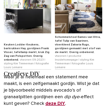
Schommelstoel Eames van Vitra,
tafel Tulip van Saarinen,
Keuken Lodder Keukens,
vloerkleed Zakaria Rugs,
barkrukken Hay, gordijnen Frank
gordijnen gemaakt met stof van
Visser, tafellamp markt, kruk Zig
de markt. Overig onbekend.
Zag van Polspotten. Overig
vtwonen | productie
onbekend.
vtwonen 09-2023 |
Insidehomepage | styling Kim
styling Kim Timmerman | fotografie
Timmerman | fotografie Louis
Louis Lemaire
Lemaire
Creatieve DIY
Waar je al helemaal een statement mee
maakt, is een zelfgemaakt gordijn. Wist je dat
je bijvoorbeeld middels avocado’s of
granaatpitten gordijnen een
dip dye
-effect
kunt geven? Check
deze DIY
.