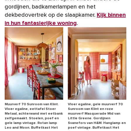
gordijnen, badkamerlampen en het
dekbedovertrek op de slaapkamer.
Kijk binnen
in hun fantasierijke woning
.
Muurverf 70 Sunroom van Klint.
Vloer egaline, gele muurverf 70
Vloer egaline, eettafel Stoer
Sunroom van Klint en roze
Metaal, achterwand met eetbank
muurverf Masquerade Mid van
zelfgemaakt. Stoelen, poef en
Little Greene. Gordijnen
gele lamp vintage. Rotan lamp
Svanefors van H&M. Hanglamp en
Leo and Moon. Buffetkast Het
poef vintage. Buffetkast Het