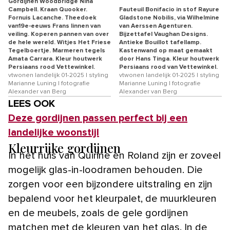
Gordijnen Woodbridge Nina
Campbell. Kraan Quooker.
Fauteuil Bonifacio in stof Rayure
Fornuis Lacanche. Theedoek
Gladstone Nobilis, via Wilhelmine
van19e-eeuws Frans linnen van
van Aerssen Agenturen.
veiling. Koperen pannen van over
Bijzettafel Vaughan Designs.
de hele wereld. Witjes Het Friese
Antieke Bouillot tafellamp.
Tegelboertje. Marmeren tegels
Kastenwand op maat gemaakt
Amata Carrara. Kleur houtwerk
door Hans Tinga. Kleur houtwerk
Persiaans rood Vettewinkel.
Persiaans rood van Vettewinkel.
vtwonen landelijk 01-2025 | styling
vtwonen landelijk 01-2025 | styling
Marianne Luning | fotografie
Marianne Luning | fotografie
Alexander van Berg
Alexander van Berg
LEES OOK
Deze gordijnen passen perfect bij een
landelijke woonstijl
Kleurrijke gordijnen
In het huis van Quirine en Roland zijn er zoveel
mogelijk glas-in-loodramen behouden. Die
zorgen voor een bijzondere uitstraling en zijn
bepalend voor het kleurpalet, de muurkleuren
en de meubels, zoals de gele gordijnen
matchen met de kleuren van het glas. In de