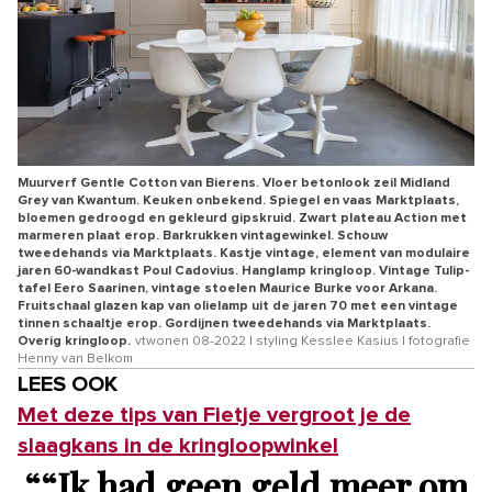
Muurverf Gentle Cotton van Bierens. Vloer betonlook zeil Midland
Grey van Kwantum. Keuken onbekend. Spiegel en vaas Marktplaats,
bloemen gedroogd en gekleurd gipskruid. Zwart plateau Action met
marmeren plaat erop. Barkrukken vintagewinkel. Schouw
tweedehands via Marktplaats. Kastje vintage, element van modulaire
jaren 60-wandkast Poul Cadovius. Hanglamp kringloop. Vintage Tulip-
tafel Eero Saarinen, vintage stoelen Maurice Burke voor Arkana.
Fruitschaal glazen kap van olielamp uit de jaren 70 met een vintage
tinnen schaaltje erop. Gordijnen tweedehands via Marktplaats.
Overig kringloop.
vtwonen 08-2022 | styling Kesslee Kasius | fotografie
Henny van Belkom
LEES OOK
Met deze tips van Fietje vergroot je de
slaagkans in de kringloopwinkel
“
“Ik had geen geld meer om