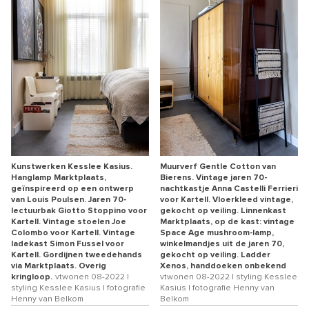
Kunstwerken Kesslee Kasius.
Muurverf Gentle Cotton van
Hanglamp Marktplaats,
Bierens. Vintage jaren 70-
geïnspireerd op een ontwerp
nachtkastje Anna Castelli Ferrieri
van Louis Poulsen. Jaren 70-
voor Kartell. Vloerkleed vintage,
lectuurbak Giotto Stoppino voor
gekocht op veiling. Linnenkast
Kartell. Vintage stoelen Joe
Marktplaats, op de kast: vintage
Colombo voor Kartell. Vintage
Space Age mushroom-lamp,
ladekast Simon Fussel voor
winkelmandjes uit de jaren 70,
Kartell. Gordijnen tweedehands
gekocht op veiling. Ladder
via Marktplaats. Overig
Xenos, handdoeken onbekend
kringloop.
vtwonen 08-2022 |
vtwonen 08-2022 | styling Kesslee
styling Kesslee Kasius | fotografie
Kasius | fotografie Henny van
Henny van Belkom
Belkom