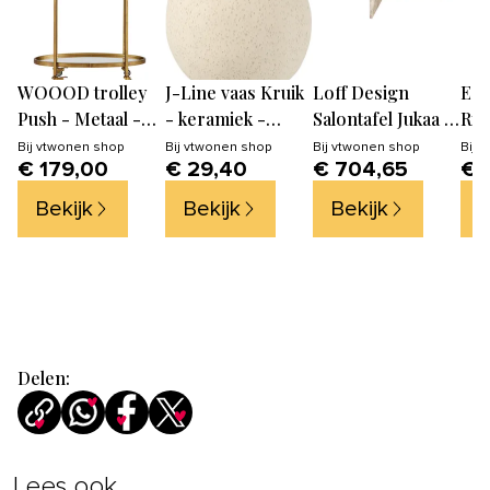
WOOOD trolley
J-Line vaas Kruik
Loff Design
EGL
Push - Metaal -
- keramiek -
Salontafel Jukaa -
Rig
Antique Brass -
beige - small - Ø
90 x 90 cm -
gu1
Bij
vtwonen shop
Bij
vtwonen shop
Bij
vtwonen shop
Bij
v
€ 179,00
€ 29,40
€ 704,65
€ 
86x67x35
14.5 cm
Beige marmer
go
Bekijk
Bekijk
Bekijk
B
Delen:
Lees ook