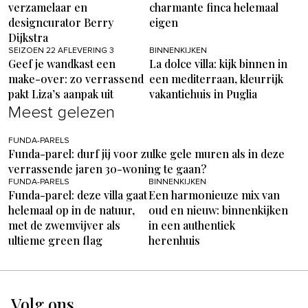
verzamelaar en
charmante finca helemaal
designcurator Berry
eigen
Dijkstra
SEIZOEN 22 AFLEVERING 3
BINNENKIJKEN
Geef je wandkast een
La dolce villa: kijk binnen in
make-over: zo verrassend
een mediterraan, kleurrijk
pakt Liza’s aanpak uit
vakantiehuis in Puglia
Meest gelezen
FUNDA-PARELS
Funda-parel: durf jij voor zulke gele muren als in deze
verrassende jaren 30-woning te gaan?
FUNDA-PARELS
BINNENKIJKEN
Funda-parel: deze villa gaat
Een harmonieuze mix van
helemaal op in de natuur,
oud en nieuw: binnenkijken
met de zwemvijver als
in een authentiek
ultieme green flag
herenhuis
Volg ons