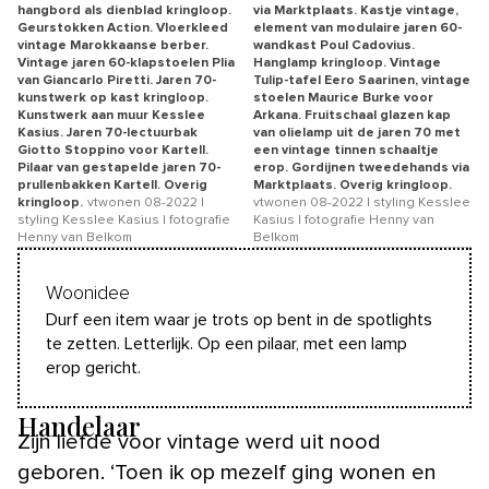
hangbord als dienblad kringloop.
via Marktplaats. Kastje vintage,
Geurstokken Action. Vloerkleed
element van modulaire jaren 60-
vintage Marokkaanse berber.
wandkast Poul Cadovius.
Vintage jaren 60-klapstoelen Plia
Hanglamp kringloop. Vintage
van Giancarlo Piretti. Jaren 70-
Tulip-tafel Eero Saarinen, vintage
kunstwerk op kast kringloop.
stoelen Maurice Burke voor
Kunstwerk aan muur Kesslee
Arkana. Fruitschaal glazen kap
Kasius. Jaren 70-lectuurbak
van olielamp uit de jaren 70 met
Giotto Stoppino voor Kartell.
een vintage tinnen schaaltje
Pilaar van gestapelde jaren 70-
erop. Gordijnen tweedehands via
prullenbakken Kartell. Overig
Marktplaats. Overig kringloop.
kringloop.
vtwonen 08-2022 |
vtwonen 08-2022 | styling Kesslee
styling Kesslee Kasius | fotografie
Kasius | fotografie Henny van
Henny van Belkom
Belkom
Woonidee
Durf een item waar je trots op bent in de spotlights
te zetten. Letterlijk. Op een pilaar, met een lamp
erop gericht.
Handelaar
Zijn liefde voor vintage werd uit nood
geboren. ‘Toen ik op mezelf ging wonen en