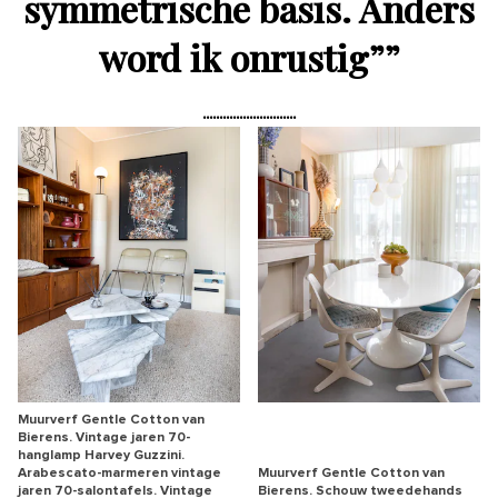
symmetrische basis. Anders
word ik onrustig”
”
Muurverf Gentle Cotton van
Bierens. Vintage jaren 70-
hanglamp Harvey Guzzini.
Arabescato-marmeren vintage
Muurverf Gentle Cotton van
jaren 70-salontafels. Vintage
Bierens. Schouw tweedehands