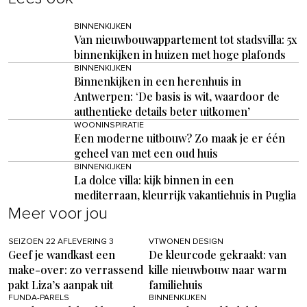
BINNENKIJKEN
Van nieuwbouwappartement tot stadsvilla: 5x
binnenkijken in huizen met hoge plafonds
BINNENKIJKEN
Binnenkijken in een herenhuis in
Antwerpen: ‘De basis is wit, waardoor de
authentieke details beter uitkomen’
WOONINSPIRATIE
Een moderne uitbouw? Zo maak je er één
geheel van met een oud huis
BINNENKIJKEN
La dolce villa: kijk binnen in een
mediterraan, kleurrijk vakantiehuis in Puglia
Meer voor jou
SEIZOEN 22 AFLEVERING 3
VTWONEN DESIGN
Geef je wandkast een
De kleurcode gekraakt: van
make-over: zo verrassend
kille nieuwbouw naar warm
pakt Liza’s aanpak uit
familiehuis
FUNDA-PARELS
BINNENKIJKEN