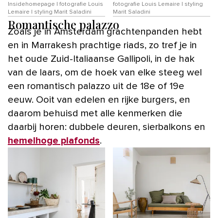
Insidehomepage | fotografie Louis
fotografie Louis Lemaire | styling
Lemaire | styling Marit Saladini
Marit Saladini
Romantische palazzo
Zoals je in Amsterdam grachtenpanden hebt
en in Marrakesh prachtige riads, zo tref je in
het oude Zuid-Italiaanse Gallipoli, in de hak
van de laars, om de hoek van elke steeg wel
een romantisch palazzo uit de 18e of 19e
eeuw. Ooit van edelen en rijke burgers, en
daarom behuisd met alle kenmerken die
daarbij horen: dubbele deuren, sierbalkons en
hemelhoge plafonds
.