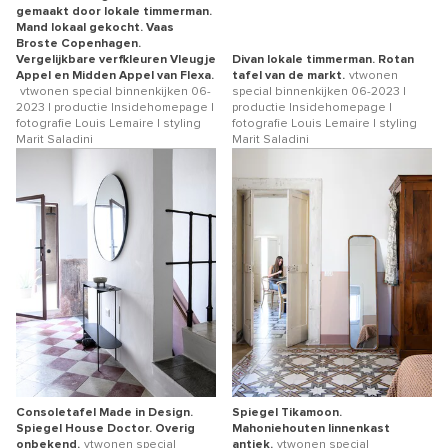
gemaakt door lokale timmerman.
Mand lokaal gekocht. Vaas
Broste Copenhagen.
Vergelijkbare verfkleuren Vleugje
Divan lokale timmerman. Rotan
Appel en Midden Appel van Flexa.
tafel van de markt.
vtwonen
vtwonen special binnenkijken 06-
special binnenkijken 06-2023 |
2023 | productie Insidehomepage |
productie Insidehomepage |
fotografie Louis Lemaire | styling
fotografie Louis Lemaire | styling
Marit Saladini
Marit Saladini
Consoletafel Made in Design.
Spiegel Tikamoon.
Spiegel House Doctor. Overig
Mahoniehouten linnenkast
onbekend.
vtwonen special
antiek.
vtwonen special