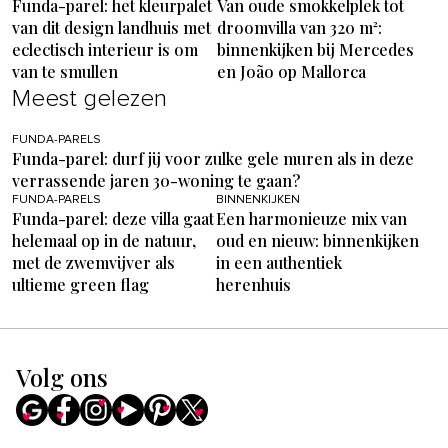
Funda-parel: het kleurpalet
Van oude smokkelplek tot
van dit design landhuis met
droomvilla van 320 m²:
eclectisch interieur is om
binnenkijken bij Mercedes
van te smullen
en João op Mallorca
Meest gelezen
FUNDA-PARELS
Funda-parel: durf jij voor zulke gele muren als in deze
verrassende jaren 30-woning te gaan?
FUNDA-PARELS
BINNENKIJKEN
Funda-parel: deze villa gaat
Een harmonieuze mix van
helemaal op in de natuur,
oud en nieuw: binnenkijken
met de zwemvijver als
in een authentiek
ultieme green flag
herenhuis
Volg ons