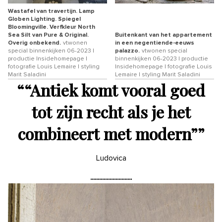
Wastafel van travertijn. Lamp
Globen Lighting. Spiegel
Bloomingville. Verfkleur North
Sea Silt van Pure & Original.
Buitenkant van het appartement
Overig onbekend.
vtwonen
in een negentiende-eeuws
special binnenkijken 06-2023 |
palazzo.
vtwonen special
productie Insidehomepage |
binnenkijken 06-2023 | productie
fotografie Louis Lemaire | styling
Insidehomepage | fotografie Louis
Marit Saladini
Lemaire | styling Marit Saladini
“
“Antiek komt vooral goed
tot zijn recht als je het
combineert met modern”
”
Ludovica