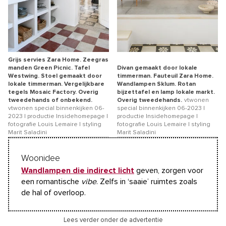
Grijs servies Zara Home. Zeegras
manden Green Picnic. Tafel
Divan gemaakt door lokale
Westwing. Stoel gemaakt door
timmerman. Fauteuil Zara Home.
lokale timmerman. Vergelijkbare
Wandlampen Sklum. Rotan
tegels Mosaic Factory. Overig
bijzettafel en lamp lokale markt.
tweedehands of onbekend.
Overig tweedehands.
vtwonen
vtwonen special binnenkijken 06-
special binnenkijken 06-2023 |
2023 | productie Insidehomepage |
productie Insidehomepage |
fotografie Louis Lemaire | styling
fotografie Louis Lemaire | styling
Marit Saladini
Marit Saladini
Woonidee
Wandlampen die indirect licht
geven, zorgen voor
een romantische
vibe
. Zelfs in ‘saaie’ ruimtes zoals
de hal of overloop.
Lees verder onder de advertentie