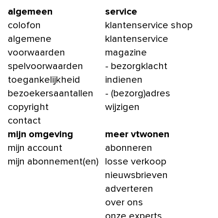
algemeen
service
colofon
klantenservice shop
algemene
klantenservice
voorwaarden
magazine
spelvoorwaarden
- bezorgklacht
toegankelijkheid
indienen
bezoekersaantallen
- (bezorg)adres
copyright
wijzigen
contact
mijn omgeving
meer vtwonen
mijn account
abonneren
mijn abonnement(en)
losse verkoop
nieuwsbrieven
adverteren
over ons
onze experts