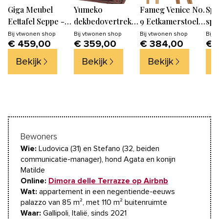
Giga Meubel
Yumeko
Fameg Venice No.
Spi
Eettafel Seppe -
dekbedovertrek
9 Eetkamerstoel
spi
Rond -
gewassen linnen
Naturel -
Zwa
Bij
vtwonen shop
Bij
vtwonen shop
Bij
vtwonen shop
Bij
v
€ 459,00
€ 359,00
€ 384,00
€ 
Mangohout -
clay rose 240x220
Armleuning -
120cm
+ 2/60x70
Rotan Zitting
Bekijk
Bekijk
Bekijk
B
Bewoners
Wie:
Ludovica (31) en Stefano (32, beiden
communicatie-manager), hond Agata en konijn
Matilde
Online:
Dimora delle Terrazze op Airbnb
Wat:
appartement in een negentiende-eeuws
palazzo van 85 m², met 110 m² buitenruimte
Waar:
Gallipoli, Italië, sinds 2021