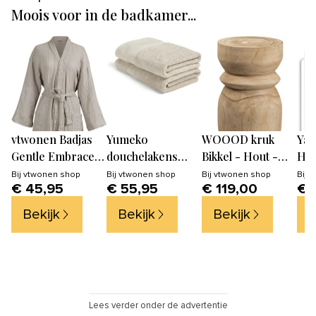
Moois voor in de badkamer...
vtwonen Badjas
Yumeko
WOOOD kruk
Yam
Gentle Embrace -
douchelakens
Bikkel - Hout -
Ha
S/M - Zand
Terry - white
Naturel -
Bad
Bij
vtwonen shop
Bij
vtwonen shop
Bij
vtwonen shop
Bij
v
€ 45,95
€ 55,95
€ 119,00
€ 
sand - 70x140 - 2
40x28x28
- W
st
Bekijk
Bekijk
Bekijk
B
Lees verder onder de advertentie