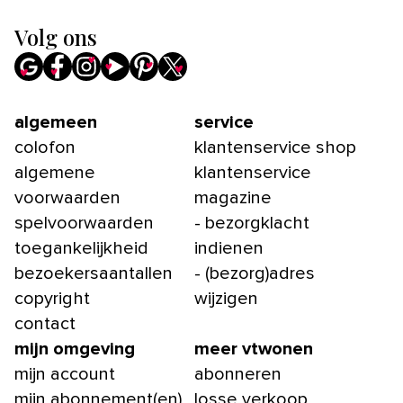
Volg ons
algemeen
service
colofon
klantenservice shop
algemene
klantenservice
voorwaarden
magazine
spelvoorwaarden
- bezorgklacht
toegankelijkheid
indienen
bezoekersaantallen
- (bezorg)adres
copyright
wijzigen
contact
mijn omgeving
meer vtwonen
mijn account
abonneren
mijn abonnement(en)
losse verkoop