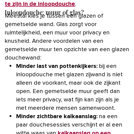
te zijn in de inloopdouche
.
Inloopdouche: muur of glas?
Meestal kies je tussen een glazen of
gemetselde wand. Glas zorgt voor
ruimtelijkheid, een muur voor privacy en
knusheid. Andere voordelen van een
gemetselde muur ten opzichte van een glazen
douchewand:
Minder last van pottenkijkers:
bij een
inloopdouche met glazen zijwand is niet
alleen de voorkant, maar ook de zijkant
open. Een gemetselde muur geeft dan
iets meer privacy, wat fijn kan zijn als je
met meerdere mensen samenwoont.
Minder zichtbare kalkaanslag:
na een
paar douchesessies verschijnt er al een
witte waas van
kalkaanslag op een