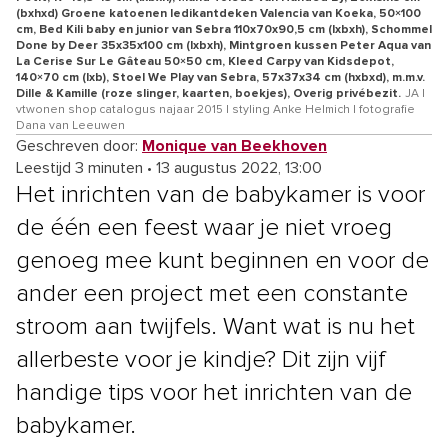
(bxhxd) Groene katoenen ledikantdeken Valencia van Koeka, 50×100
cm, Bed Kili baby en junior van Sebra 110x70x90,5 cm (lxbxh), Schommel
Done by Deer 35x35x100 cm (lxbxh), Mintgroen kussen Peter Aqua van
La Cerise Sur Le Gâteau 50×50 cm, Kleed Carpy van Kidsdepot,
140×70 cm (lxb), Stoel We Play van Sebra, 57x37x34 cm (hxbxd), m.m.v.
Dille & Kamille (roze slinger, kaarten, boekjes), Overig privébezit.
JA |
vtwonen shop catalogus najaar 2015 | styling Anke Helmich | fotografie
Dana van Leeuwen
Geschreven door:
Monique van Beekhoven
Leestijd 3 minuten
•
13 augustus 2022, 13:00
Het inrichten van de babykamer is voor
de één een feest waar je niet vroeg
genoeg mee kunt beginnen en voor de
ander een project met een constante
stroom aan twijfels. Want wat is nu het
allerbeste voor je kindje? Dit zijn vijf
handige tips voor het inrichten van de
babykamer.