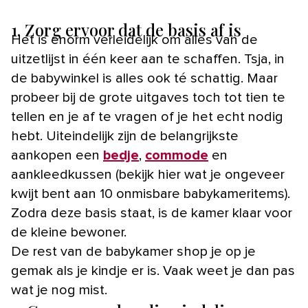
1. Zorg ervoor dat de basis af is
Het is enorm verleidelijk om alles van de
uitzetlijst in één keer aan te schaffen. Tsja, in
de babywinkel is alles ook té schattig. Maar
probeer bij de grote uitgaves toch tot tien te
tellen en je af te vragen of je het echt nodig
hebt. Uiteindelijk zijn de belangrijkste
aankopen een
bedje
,
commode
en
aankleedkussen (bekijk hier wat je ongeveer
kwijt bent aan 10 onmisbare babykameritems).
Zodra deze basis staat, is de kamer klaar voor
de kleine bewoner.
De rest van de babykamer shop je op je
gemak als je kindje er is. Vaak weet je dan pas
wat je nog mist.