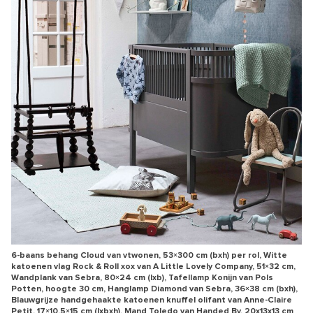
6-baans behang Cloud van vtwonen, 53×300 cm (bxh) per rol, Witte
katoenen vlag Rock & Roll xox van A Little Lovely Company, 51×32 cm,
Wandplank van Sebra, 80×24 cm (lxb), Tafellamp Konijn van Pols
Potten, hoogte 30 cm, Hanglamp Diamond van Sebra, 36×38 cm (bxh),
Blauwgrijze handgehaakte katoenen knuffel olifant van Anne-Claire
Petit, 17×10,5×15 cm (lxbxh), Mand Toledo van Handed By, 20x13x13 cm