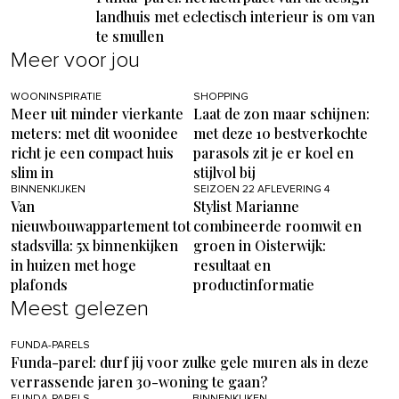
landhuis met eclectisch interieur is om van
te smullen
Meer voor jou
WOONINSPIRATIE
SHOPPING
Meer uit minder vierkante
Laat de zon maar schijnen:
meters: met dit woonidee
met deze 10 bestverkochte
richt je een compact huis
parasols zit je er koel en
slim in
stijlvol bij
BINNENKIJKEN
SEIZOEN 22 AFLEVERING 4
Van
Stylist Marianne
nieuwbouwappartement tot
combineerde roomwit en
stadsvilla: 5x binnenkijken
groen in Oisterwijk:
in huizen met hoge
resultaat en
plafonds
productinformatie
Meest gelezen
FUNDA-PARELS
Funda-parel: durf jij voor zulke gele muren als in deze
verrassende jaren 30-woning te gaan?
FUNDA-PARELS
BINNENKIJKEN