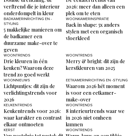
verftrend die je interieur
2026: meer dan alleen een
onderdompelt in kleur
plek om te eten
BADKAMERINRICHTING EN -
WOONKAMERINSPIRATIE
Back in shape: 5x anders
STYLING
5 makkelijke manieren om
stylen met een organisch
de badkamer een
vloerkleed
duurzame make-over te
geven
WOONTRENDS
WOONTRENDS
Drie kleuren in één
Merry & bright: dit zijn de
keuken? Waarom deze
kerstkleuren van 2025
trend zo goed werkt
WOONNIEUWS
EETKAMERINRICHTING EN -STYLING
Lichtpuntjes: dit zijn de
Waarom 2026 hét moment
verlichtingstrends voor
is voor een eetkamer-
2026
make-over
KEUKENTRENDS
WOONTRENDS
Keukentrends voor 2026:
8 interieurtrends waar we
waar karakter en contrast
in 2026 niet omheen
elkaar ontmoeten
kunnen
KERST
WOONTRENDS
Van nostalgie tot pastel: dit
Warm, knus en een tikkie