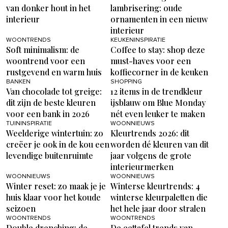
van donker hout in het
lambrisering: oude
interieur
ornamenten in een nieuw
interieur
WOONTRENDS
KEUKENINSPIRATIE
Soft minimalism: de
Coffee to stay: shop deze
woontrend voor een
must-haves voor een
rustgevend en warm huis
koffiecorner in de keuken
BANKEN
SHOPPING
Van chocolade tot greige:
12 items in de trendkleur
dit zijn de beste kleuren
ijsblauw om Blue Monday
voor een bank in 2026
nét even leuker te maken
TUININSPIRATIE
WOONNIEUWS
Weelderige wintertuin: zo
Kleurtrends 2026: dit
creëer je ook in de kou een
worden dé kleuren van dit
levendige buitenruimte
jaar volgens de grote
interieurmerken
WOONNIEUWS
WOONNIEUWS
Winter reset: zo maak je je
Winterse kleurtrends: 4
huis klaar voor het koude
winterse kleurpaletten die
seizoen
het hele jaar door stralen
WOONTRENDS
WOONTRENDS
Double drenching: de
De eettafel trends van