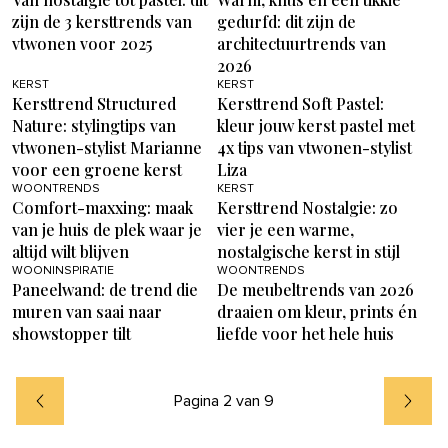
zijn de 3 kersttrends van
gedurfd: dit zijn de
vtwonen voor 2025
architectuurtrends van
2026
KERST
KERST
Kersttrend Structured
Kersttrend Soft Pastel:
Nature: stylingtips van
kleur jouw kerst pastel met
vtwonen-stylist Marianne
4x tips van vtwonen-stylist
voor een groene kerst
Liza
WOONTRENDS
KERST
Comfort-maxxing: maak
Kersttrend Nostalgie: zo
van je huis de plek waar je
vier je een warme,
altijd wilt blijven
nostalgische kerst in stijl
WOONINSPIRATIE
WOONTRENDS
Paneelwand: de trend die
De meubeltrends van 2026
muren van saai naar
draaien om kleur, prints én
showstopper tilt
liefde voor het hele huis
Pagina 2 van 9