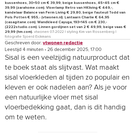
kussenhoes, 30×50 cm € 39,99, beige kussenhoes, 45×45 cm €
39,99 (zarahome.com). Vloerlamp Retro van HKliving € 449,-,
kandelaar Balance van Ferm Living € 29,80, beige fauteuil Todd van
Pols Potten € 955,- (vtwonen.nl). Lantaarn Charlie € 64,95
(casagitane.com). Wandkleed Cayuga, 193×145 cm € 230,-
(2222studio.com). Linnen gordijnen set van 2 € 49,99, beige vaas €
29,99 (hm.com).
vtwonen 07-2022 | styling Kim van Rossenberg |
fotografie Sjoerd Eickmans
Geschreven door:
vtwonen redactie
Leestijd 4 minuten
•
26 december 2025, 17:00
Sisal is een veelzijdig natuurproduct dat
te boek staat als slijtvast. Wat maakt
sisal vloerkleden al tijden zo populair en
kleven er ook nadelen aan? Als je voor
een natuurlijke vloer met sisal
vloerbedekking gaat, dan is dit handig
om te weten.