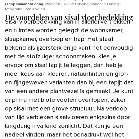
(shophumanoid.com).
vtwonen 10-2021 | styling Marianne Luning |
fotografie Stan Koolen
De voordelen van sisal vloerbedekking
Sisal vloerbedekking kan in allerlei vertrekken
en ruimtes worden gelegd: de woonkamer,
slaapkamer, overloop en trap. Het staat
bekend als ijzersterk en je kunt het eenvoudig
met de stofzuiger schoonmaken. Kies je
ervoor om sisal tapijt te leggen, dan heb je
meer keus aan kleuren, natuurtinten en grof-
en fijngeweven varianten dan bij een tapijt dat
van een andere plantvezel is gemaakt. Je kunt
er prima met blote voeten over lopen, zeker
op sisal met een grove structuur. Na verloop
van tijd verbleken sisalvloeren enigszins door
langdurig invallend zonlicht. Dat kun je een
nadeel vinden, maar het benadrukt wel het