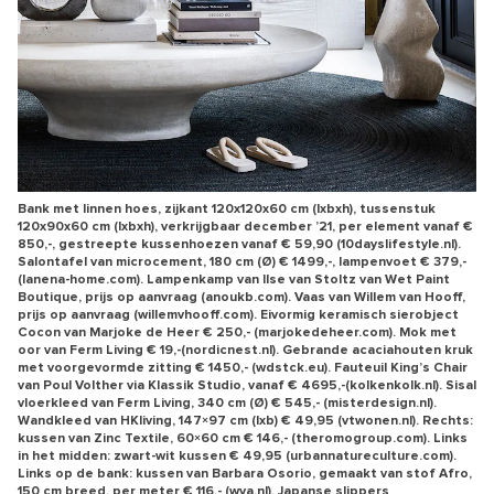
Bank met linnen hoes, zijkant 120x120x60 cm (lxbxh), tussenstuk
120x90x60 cm (lxbxh), verkrijgbaar december ’21, per element vanaf €
850,-, gestreepte kussen­hoezen vanaf € 59,90 (10dayslifestyle.nl).
Salontafel van microcement, 180 cm (Ø) € 1499,-, lampenvoet € 379,-
(lanena-home.com). Lampenkamp van Ilse van Stoltz van Wet Paint
Boutique, prijs op aanvraag (anoukb.com). Vaas van Willem van Hooff,
prijs op aanvraag (willemvhooff.com). Eivormig keramisch sierobject
Cocon van Marjoke de Heer € 250,- (marjokedeheer.com). Mok met
oor van Ferm Living € 19,-(nordicnest.nl). Gebrande acaciahouten kruk
met voorgevormde zitting € 1450,- (wdstck.eu). Fauteuil King’s Chair
van Poul Volther via Klassik Studio, vanaf € 4695,-(kolkenkolk.nl). Sisal
vloerkleed van Ferm Living, 340 cm (Ø) € 545,- (misterdesign.nl).
Wandkleed van HKliving, 147×97 cm (lxb) € 49,95 (vtwonen.nl). Rechts:
kussen van Zinc Textile, 60×60 cm € 146,- (theromogroup.com). Links
in het midden: zwart-wit kussen € 49,95 (urbannatureculture.com).
Links op de bank: kussen van Barbara Osorio, gemaakt van stof Afro,
150 cm breed, per meter € 116,- (wva.nl). Japanse slippers