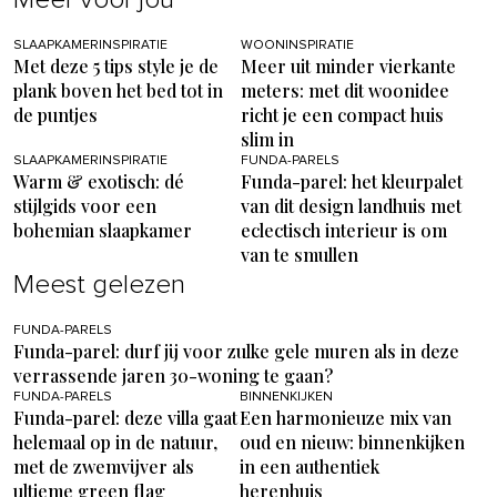
SLAAPKAMERINSPIRATIE
WOONINSPIRATIE
Met deze 5 tips style je de
Meer uit minder vierkante
plank boven het bed tot in
meters: met dit woonidee
de puntjes
richt je een compact huis
slim in
SLAAPKAMERINSPIRATIE
FUNDA-PARELS
Warm & exotisch: dé
Funda-parel: het kleurpalet
stijlgids voor een
van dit design landhuis met
bohemian slaapkamer
eclectisch interieur is om
van te smullen
Meest gelezen
FUNDA-PARELS
Funda-parel: durf jij voor zulke gele muren als in deze
verrassende jaren 30-woning te gaan?
FUNDA-PARELS
BINNENKIJKEN
Funda-parel: deze villa gaat
Een harmonieuze mix van
helemaal op in de natuur,
oud en nieuw: binnenkijken
met de zwemvijver als
in een authentiek
ultieme green flag
herenhuis