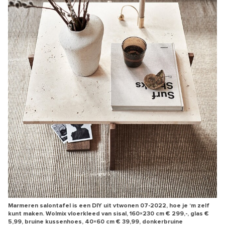
Marmeren salontafel is een DIY uit vtwonen 07-2022, hoe je ‘m zelf
kunt maken. Wolmix vloerkleed van sisal, 160×230 cm € 299,-, glas €
5,99, bruine kussenhoes, 40×60 cm € 39,99, donkerbruine