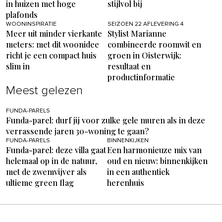
in huizen met hoge
stijlvol bij
plafonds
WOONINSPIRATIE
SEIZOEN 22 AFLEVERING 4
Meer uit minder vierkante
Stylist Marianne
meters: met dit woonidee
combineerde roomwit en
richt je een compact huis
groen in Oisterwijk:
slim in
resultaat en
productinformatie
Meest gelezen
FUNDA-PARELS
Funda-parel: durf jij voor zulke gele muren als in deze
verrassende jaren 30-woning te gaan?
FUNDA-PARELS
BINNENKIJKEN
Funda-parel: deze villa gaat
Een harmonieuze mix van
helemaal op in de natuur,
oud en nieuw: binnenkijken
met de zwemvijver als
in een authentiek
ultieme green flag
herenhuis