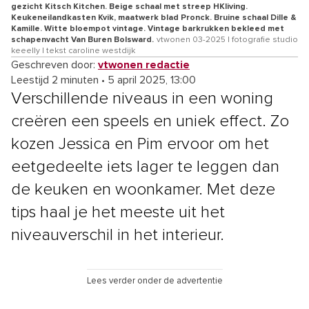
gezicht Kitsch Kitchen. Beige schaal met streep HKliving.
Keukeneilandkasten Kvik, maatwerk blad Pronck. Bruine schaal Dille &
Kamille. Witte bloempot vintage. Vintage barkrukken bekleed met
schapenvacht Van Buren Bolsward.
vtwonen 03-2025 | fotografie studio
keeelly | tekst caroline westdijk
Geschreven door:
vtwonen redactie
Leestijd 2 minuten
•
5 april 2025, 13:00
Verschillende niveaus in een woning
creëren een speels en uniek effect. Zo
kozen Jessica en Pim ervoor om het
eetgedeelte iets lager te leggen dan
de keuken en woonkamer. Met deze
tips haal je het meeste uit het
niveauverschil in het interieur.
Lees verder onder de advertentie