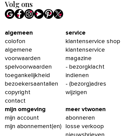
Volg ons
algemeen
service
colofon
klantenservice shop
algemene
klantenservice
voorwaarden
magazine
spelvoorwaarden
- bezorgklacht
toegankelijkheid
indienen
bezoekersaantallen
- (bezorg)adres
copyright
wijzigen
contact
mijn omgeving
meer vtwonen
mijn account
abonneren
mijn abonnement(en)
losse verkoop
nieuwsbrieven