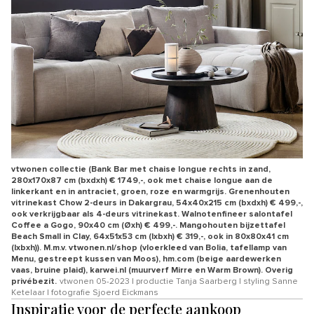
vtwonen collectie (Bank Bar met chaise longue rechts in zand,
280x170x87 cm (bxdxh) € 1749,-, ook met chaise longue aan de
linkerkant en in antraciet, groen, roze en warmgrijs. Grenenhouten
vitrinekast Chow 2-deurs in Dakargrau, 54x40x215 cm (bxdxh) € 499,-,
ook verkrijgbaar als 4-deurs vitrinekast. Walnotenfineer salontafel
Coffee a Gogo, 90x40 cm (Øxh) € 499,-. Mangohouten bijzettafel
Beach Small in Clay, 64x51x53 cm (lxbxh) € 319,-, ook in 80x80x41 cm
(lxbxh)). M.m.v. vtwonen.nl/shop (vloerkleed van Bolia, tafellamp van
Menu, gestreept kussen van Moos), hm.com (beige aardewerken
vaas, bruine plaid), karwei.nl (muurverf Mirre en Warm Brown). Overig
privébezit.
vtwonen 05-2023 | productie Tanja Saarberg | styling Sanne
Ketelaar | fotografie Sjoerd Eickmans
Inspiratie voor de perfecte aankoop