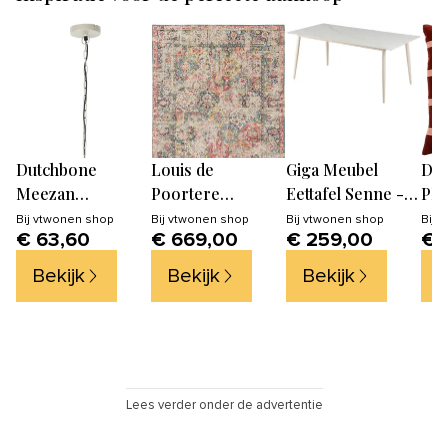
Dutchbone
Louis de
Giga Meubel
Dut
Meezan
Poortere
Eettafel Senne -
PE
Hanglamp Grijs M
Ecorugs
Keramiek - 180cm
sie
Bij
vtwonen shop
Bij
vtwonen shop
Bij
vtwonen shop
Bij
v
€ 63,60
€ 669,00
€ 259,00
€ 
vloerkleed
cm 
Janiserry Multi -
str
Bekijk
Bekijk
Bekijk
B
beige -
blo
170x240cm
Cla
Lees verder onder de advertentie