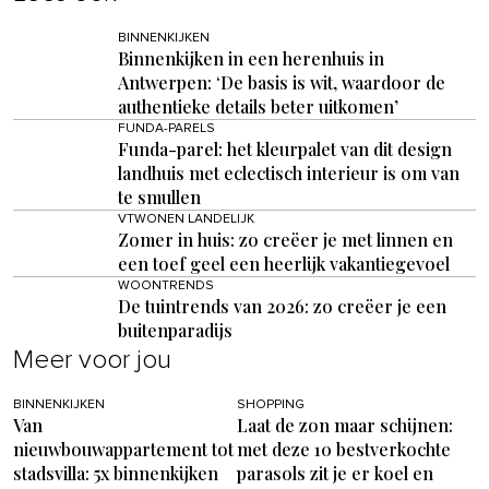
BINNENKIJKEN
Binnenkijken in een herenhuis in
Antwerpen: ‘De basis is wit, waardoor de
authentieke details beter uitkomen’
FUNDA-PARELS
Funda-parel: het kleurpalet van dit design
landhuis met eclectisch interieur is om van
te smullen
VTWONEN LANDELIJK
Zomer in huis: zo creëer je met linnen en
een toef geel een heerlijk vakantiegevoel
WOONTRENDS
De tuintrends van 2026: zo creëer je een
buitenparadijs
Meer voor jou
BINNENKIJKEN
SHOPPING
Van
Laat de zon maar schijnen:
nieuwbouwappartement tot
met deze 10 bestverkochte
stadsvilla: 5x binnenkijken
parasols zit je er koel en