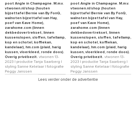
poot Angle in Champagne. M.m.v.
poot Angle in Champagne. M.m.v.
vtwonen.nl/shop (houten
vtwonen.nl/shop (houten
bijzettafel Bernie van By FonQ,
bijzettafel Bernie van By FonQ,
walnoten bijzettafel van Hay,
walnoten bijzettafel van Hay,
poef van Kave Home),
poef van Kave Home),
zarahome.com (linnen
zarahome.com (linnen
dekbedovertrekset, linnen
dekbedovertrekset, linnen
kussenslopen, sloffen, tafellamp,
kussenslopen, sloffen, tafellamp,
kop en schotel, koffiekan,
kop en schotel, koffiekan,
kandelaar), hm.com (plaid, harig
kandelaar), hm.com (plaid, harig
kussen, vloerkleed, ronde doos).
kussen, vloerkleed, ronde doos).
Overig privébezit.
vtwonen 13-
Overig privébezit.
vtwonen 13-
2023 | productie Tanja Saarberg |
2023 | productie Tanja Saarberg |
styling Sanne Ketelaar | fotografie
styling Sanne Ketelaar | fotografie
Peggy Janssen
Peggy Janssen
Lees verder onder de advertentie