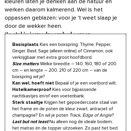
kleuren laten je denken aan de natuur en
werken daarom kalmerend. Wel is het
oppassen geblazen: voor je ’t weet slaap je
door de wekker heen.
Zo stel je jouw droombed samen
Basisplaats
Kies een boxspring: Thyme, Pepper,
Ginger, Basil, Sage (alleen online) of Cinnamon, ook
verkrijgbaar met extra groot hoofdbord.
Size matters
Welke breedte – 140, 160, 180 of 200
cm – en lengte – 200, 210 of 220 cm – van de
boxspring wil je?
Kan wel, hoeft niet
Bepaal of je een voetbord wilt.
Hotelkamerproof
Kies voor bijpassende
nachtkastjes en/of een voetenbank.
Sterk staaltje
Krijgen het gepoedercoate staal van
het frame en de poten de kleur zwart, antraciet of
champagne? En wil je poten
Track, Edge of Angle
?
Last but not least
Nu alleen nog de ideale bodem,
het matras én de topper uitzoeken. Zo past het bed