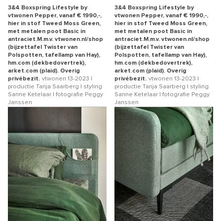
3&4 Boxspring Lifestyle by
3&4 Boxspring Lifestyle by
vtwonen Pepper, vanaf € 1990,-,
vtwonen Pepper, vanaf € 1990,-,
hier in stof Tweed Moss Green,
hier in stof Tweed Moss Green,
met metalen poot Basic in
met metalen poot Basic in
antraciet.M.m.v. vtwonen.nl/shop
antraciet.M.m.v. vtwonen.nl/shop
(bijzettafel Twister van
(bijzettafel Twister van
Polspotten, tafellamp van Hay),
Polspotten, tafellamp van Hay),
hm.com (dekbedovertrek),
hm.com (dekbedovertrek),
arket.com (plaid). Overig
arket.com (plaid). Overig
privébezit.
vtwonen 13-2023 |
privébezit.
vtwonen 13-2023 |
productie Tanja Saarberg | styling
productie Tanja Saarberg | styling
Sanne Ketelaar | fotografie Peggy
Sanne Ketelaar | fotografie Peggy
Janssen
Janssen