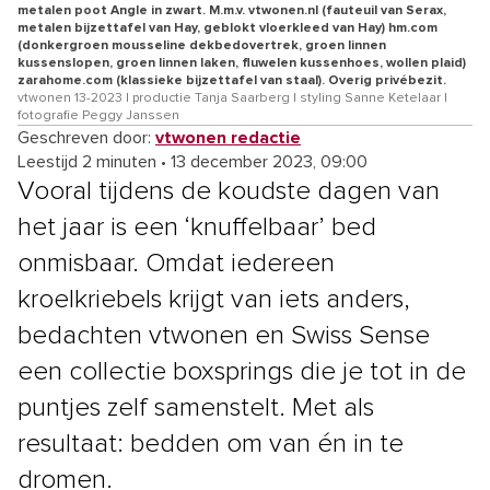
metalen poot Angle in zwart. M.m.v. vtwonen.nl (fauteuil van Serax,
metalen bijzettafel van Hay, geblokt vloerkleed van Hay) hm.com
(donkergroen mousseline dekbedovertrek, groen linnen
kussenslopen, groen linnen laken, fluwelen kussenhoes, wollen plaid)
zarahome.com (klassieke bijzettafel van staal). Overig privébezit.
vtwonen 13-2023 | productie Tanja Saarberg | styling Sanne Ketelaar |
fotografie Peggy Janssen
Geschreven door:
vtwonen redactie
Leestijd 2 minuten
•
13 december 2023, 09:00
Vooral tijdens de koudste dagen van
het jaar is een ‘knuffelbaar’ bed
onmisbaar. Omdat iedereen
kroelkriebels krijgt van iets anders,
bedachten vtwonen en Swiss Sense
een collectie boxsprings die je tot in de
puntjes zelf samenstelt. Met als
resultaat: bedden om van én in te
dromen.