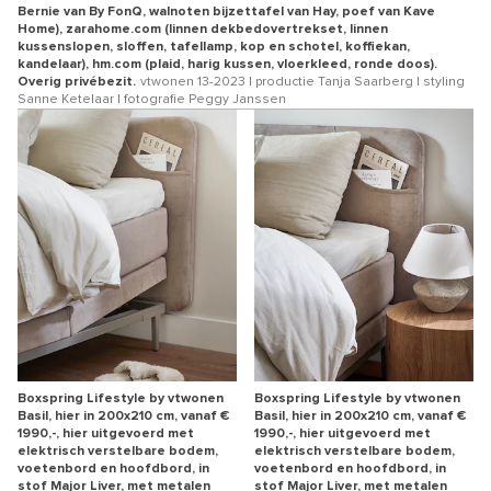
Bernie van By FonQ, walnoten bijzettafel van Hay, poef van Kave
Home), zarahome.com (linnen dekbedovertrekset, linnen
kussenslopen, sloffen, tafellamp, kop en schotel, koffiekan,
kandelaar), hm.com (plaid, harig kussen, vloerkleed, ronde doos).
Overig privébezit.
vtwonen 13-2023 | productie Tanja Saarberg | styling
Sanne Ketelaar | fotografie Peggy Janssen
Boxspring Lifestyle by vtwonen
Boxspring Lifestyle by vtwonen
Basil, hier in 200x210 cm, vanaf €
Basil, hier in 200x210 cm, vanaf €
1990,-, hier uitgevoerd met
1990,-, hier uitgevoerd met
elektrisch verstelbare bodem,
elektrisch verstelbare bodem,
voetenbord en hoofdbord, in
voetenbord en hoofdbord, in
stof Major Liver, met metalen
stof Major Liver, met metalen