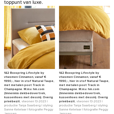
toppunt van luxe.
1&2 Boxspring Lifestyle by
1&2 Boxspring Lifestyle by
vtwomen Cinnamon, vanaf €
vtwomen Cinnamon, vanaf €
1990,-, hier in stof Natural Taupe,
1990,-, hier in stof Natural Taupe,
met metalen poot Track in
met metalen poot Track in
Champagne. M.m.v. hm.com
Champagne. M.m.v. hm.com
(linnenmix dekbedovertrek,
(linnenmix dekbedovertrek,
kussenhoes met dessin). Overig
kussenhoes met dessin). Overig
privébezit.
vtwonen 13-2023 |
privébezit.
vtwonen 13-2023 |
productie Tanja Saarberg | styling
productie Tanja Saarberg | styling
Sanne Ketelaar | fotografie Peggy
Sanne Ketelaar | fotografie Peggy
Janssen
Janssen