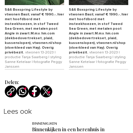
5&6 Boxspring Lifestyle by
5&6 Boxspring Lifestyle by
vtwonen Basil, vanaf € 1990,-, hier
vtwonen Basil, vanaf € 1990,-, hier
met hoofdbord met
met hoofdbord met
insteekhoezen, in stof Tweed
insteekhoezen, in stof Tweed
Sea Green, met metalen poot
Sea Green, met metalen poot
Angle in zwart.M.m.v. hm.com
Angle in zwart.M.m.v. hm.com
(dekbedovertrekset, plaid,
(dekbedovertrekset, plaid,
kussenslopen), vtwonen.nl/shop
kussenslopen), vtwonen.nl/shop
(vloerkleed van Hay). Overig
(vloerkleed van Hay). Overig
privébezit.
vtwonen 13-2023 |
privébezit.
vtwonen 13-2023 |
productie Tanja Saarberg | styling
productie Tanja Saarberg | styling
Sanne Ketelaar | fotografie Peggy
Sanne Ketelaar | fotografie Peggy
Janssen
Janssen
Delen:
Lees ook
BINNENKIJKEN
Binnenkijken in een herenhuis in