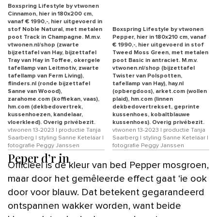
Boxspring Lifestyle by vtwonen
Cinnamon, hier in 180x200 cm,
vanaf € 1990,-, hier uitgevoerd in
stof Noble Natural, met metalen
Boxspring Lifestyle by vtwonen
poot Track in Champagne. M.m.v.
Pepper, hier in 180x210 cm, vanaf
vtwonen.nl/shop (zwarte
€ 1990,-, hier uitgevoerd in stof
bijzettafel van Hay, bijzettafel
Tweed Moss Green, met metalen
Tray van Hay in Toffee, okergele
poot Basic in antraciet. M.m.v.
tafellamp van Leitmotiv, zwarte
vtwonen.nl/shop (bijzettafel
tafellamp van Ferm Living),
Twister van Polspotten,
flinders.nl (ronde bijzettafel
tafellamp van Hay), hay.nl
Sanne van Woood),
(opbergdoos), arket.com (wollen
zarahome.com (koffiekan, vaas),
plaid), hm.com (linnen
hm.com (dekbedovertrek,
dekbedovertrekset, geprinte
kussenhoezen, kandelaar,
kussenhoes, kobaltblauwe
vloerkleed). Overig privébezit.
kussenhoes). Overig privébezit.
vtwonen 13-2023 | productie Tanja
vtwonen 13-2023 | productie Tanja
Saarberg | styling Sanne Ketelaar |
Saarberg | styling Sanne Ketelaar |
fotografie Peggy Janssen
fotografie Peggy Janssen
Peper d’r in
Officieel is de kleur van bed Pepper mosgroen,
maar door het gemêleerde effect gaat ‘ie ook
door voor blauw. Dat betekent gegarandeerd
ontspannen wakker worden, want beide