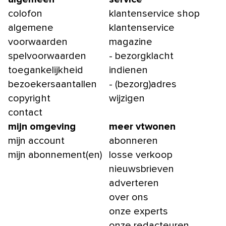
colofon
klantenservice shop
algemene
klantenservice
voorwaarden
magazine
spelvoorwaarden
- bezorgklacht
toegankelijkheid
indienen
bezoekersaantallen
- (bezorg)adres
copyright
wijzigen
contact
mijn omgeving
meer vtwonen
mijn account
abonneren
mijn abonnement(en)
losse verkoop
nieuwsbrieven
adverteren
over ons
onze experts
onze redacteuren