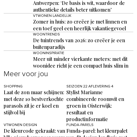
Antwerpen: ‘De basis is wit, waardoor de
authentieke details beter uitkomen’
VTWONEN LANDELIJK
Zomer in huis: zo creëer je met linnen en
een toef geel een heerlijk vakantiegevoel
WOONTRENDS
De tuintrends van 2026: zo creëer je een
buitenparadijs
WOONINSPIRATIE
Meer uit minder vierkante meters: met dit
woonidee richt je een compact huis slim in
Meer voor jou
SHOPPING
SEIZOEN 22 AFLEVERING 4
Laat de zon maar schijnen:
Stylist Marianne
met deze 10 bestverkochte
combineerde roomwit en
parasols zit je er koel en
groen in Oisterwijk:
stijlvol bij
resultaat en
productinformatie
VTWONEN DESIGN
FUNDA-PARELS
De kleurcode gekraakt: van
Funda-parel: het kleurpalet