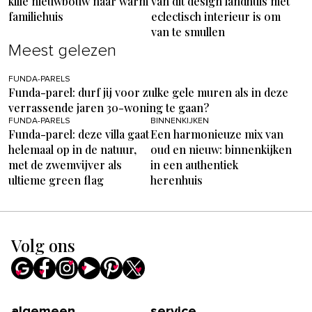
kille nieuwbouw naar warm
van dit design landhuis met
familiehuis
eclectisch interieur is om
van te smullen
Meest gelezen
FUNDA-PARELS
Funda-parel: durf jij voor zulke gele muren als in deze
verrassende jaren 30-woning te gaan?
FUNDA-PARELS
BINNENKIJKEN
Funda-parel: deze villa gaat
Een harmonieuze mix van
helemaal op in de natuur,
oud en nieuw: binnenkijken
met de zwemvijver als
in een authentiek
ultieme green flag
herenhuis
Volg ons
algemeen
service