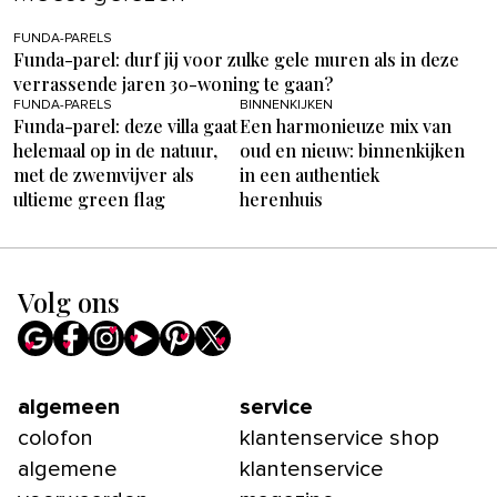
FUNDA-PARELS
Funda-parel: durf jij voor zulke gele muren als in deze
verrassende jaren 30-woning te gaan?
FUNDA-PARELS
BINNENKIJKEN
Funda-parel: deze villa gaat
Een harmonieuze mix van
helemaal op in de natuur,
oud en nieuw: binnenkijken
met de zwemvijver als
in een authentiek
ultieme green flag
herenhuis
Volg ons
algemeen
service
colofon
klantenservice shop
algemene
klantenservice