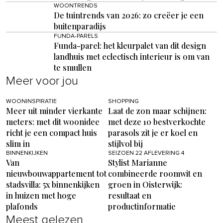
WOONTRENDS
De tuintrends van 2026: zo creëer je een
buitenparadijs
FUNDA-PARELS
Funda-parel: het kleurpalet van dit design
landhuis met eclectisch interieur is om van
te smullen
Meer voor jou
WOONINSPIRATIE
SHOPPING
Meer uit minder vierkante
Laat de zon maar schijnen:
meters: met dit woonidee
met deze 10 bestverkochte
richt je een compact huis
parasols zit je er koel en
slim in
stijlvol bij
BINNENKIJKEN
SEIZOEN 22 AFLEVERING 4
Van
Stylist Marianne
nieuwbouwappartement tot
combineerde roomwit en
stadsvilla: 5x binnenkijken
groen in Oisterwijk:
in huizen met hoge
resultaat en
plafonds
productinformatie
Meest gelezen