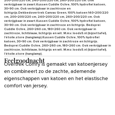
200×200/220 cm, 240×200/220 cm, 260×200/220 cm. Ook
verkrijgbaar in zwart.Kussen Cuddle Ochre, 100% hydrofiel katoen,
30×90 cm. Ook verkrijgbaar in zachtroze en
lichtgrijs.Dekbedovertrek Canvas Green, 100% katoen 140×200/220
cm, 200×200/220 cm, 240×200/220 cm, 260×200/220 cm. Ook
verkrijgbaar in zwart.Kussen Cuddle Ochre, 100% hydrofiel katoen,
30×90 cm. Ook verkrijgbaar in zachtroze en lichtgrijs. Bedsprei
Cuddle Ochre, 260×260 cm, 180×260 cm. Ook verkrijgbaar in
zachtroze, lichtblauw, lichtgrijs en wit. M.m.v. loods5.nl (bijzettafel),
l’étoile.store (hanglamp).Kussen Cuddle Ochre, 100% hydrofiel
katoen, 30×90 cm. Ook verkrijgbaar in zachtroze en lichtgrijs.
Bedsprei Cuddle Ochre, 260×260 cm, 180×260 cm. Ook verkrijgbaar in
zachtroze, lichtblauw, lichtgrijs en wit. M.m.v. loods5.nl (bijzettafel),
l’étoile.store (hanglamp).
Feelgoodnacht
Overtrek Comfy is gemaakt van katoenjersey
en combineert zo de zachte, ademende
eigenschappen van katoen en het elastische
comfort van jersey.