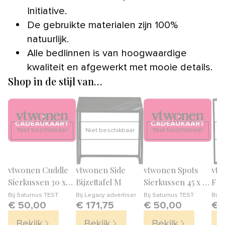
Initiative.
De gebruikte materialen zijn 100%
natuurlijk.
Alle bedlinnen is van hoogwaardige
kwaliteit en afgewerkt met mooie details.
Shop in de stijl van…
Niet beschikbaar
Niet beschikbaar
Niet beschikbaar
N
vtwonen Cuddle
vtwonen Side
vtwonen Spots
vtw
Sierkussen 30 x
Bijzettafel M
Sierkussen 45 x 45
Foto
90 cm
cm
20 
Bij
Saturnus TEST
Bij
Legacy advertiser
Bij
Saturnus TEST
Bij
v
€ 50,00
€ 171,75
€ 50,00
€ 
Bekijk
Bekijk
Bekijk
B