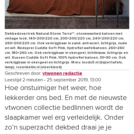
Dekbedovertrek Natural Stone Terra**, stonewashed katoen met
vintage look, 140×200/220 cm, 200×200/220 cm, 240×200/220 cm,
260×200/220 cm. Ook verkrijgbaar in zand, antraciet, lichtgrijs, nude
en wit. Bedsprei Cuddle Soft Pink, hydrofiel wafelkatoen, 260×260
cm, 180×260 cm. Ook verkrijgbaar in okergeel, lichtblauw, lichtgrijs en
wit. Kussen Cuddle Soft Pink, 100% hydrofiel katoen, 30×90 cm. Ook
verkrijgbaar in okergeel en lichtgrijs. M.m.v. loods5.nl (bijzettafels,
lamp), rozenkelim.nl (vloerkleed).
Geschreven door:
vtwonen redactie
Leestijd 2 minuten
•
25 september 2019, 13:00
Hoe onstuimiger het weer, hoe
lekkerder ons bed. En met de nieuwste
vtwonen collectie bedlinnen wordt de
slaapkamer wel erg verleidelijk. Onder
zo’n superzacht dekbed draai je je