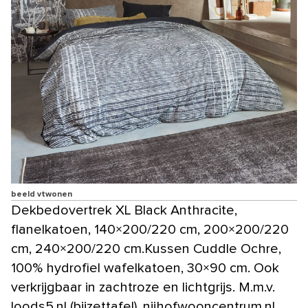
beeld vtwonen
Dekbedovertrek XL Black Anthracite,
flanelkatoen, 140×200/220 cm, 200×200/220
cm, 240×200/220 cm.Kussen Cuddle Ochre,
100% hydrofiel wafelkatoen, 30×90 cm. Ook
verkrijgbaar in zachtroze en lichtgrijs. M.m.v.
loods5.nl (bijzettafel), nijhofwooncentrum.nl