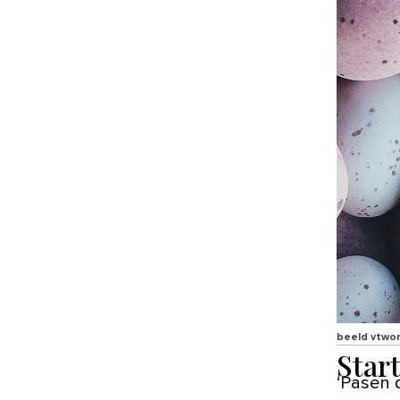
beeld vtwo
Start
‘Pasen draait voor mij niet zozeer om de christelijke betekenis,