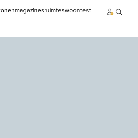
wonen
magazines
ruimtes
woontest