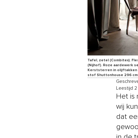
Tafel, zetel (Combitex). Fl
(Nijhof). Roze aardewerk se
Kerststerren in olijftakken
stof Shuttonhouse 296 cm 
Geschreve
Leestijd 2
Het is 
wij ku
dat ee
gewoon
in de 