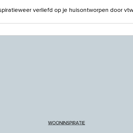
spiratie
weer verliefd op je huis
ontworpen door vt
ver ons
WOONINSPIRATIE