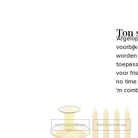
Ton 
‘Afgelo
voorbij
worden 
toepasse
voor fri
no time 
‘m comb
Niet beschikbaar
Niet beschikbaar