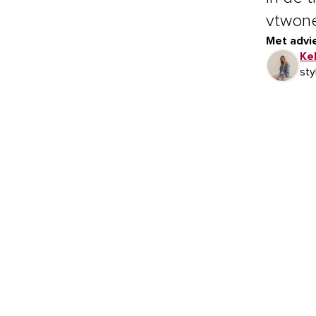
vtwone
Met advie
Ke
sty