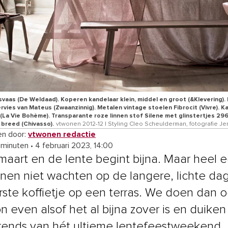
esvaas (De Weldaad). Koperen kandelaar klein, middel en groot (&Klevering).
rvies van Mateus (Zwaanzinnig). Metalen vintage stoelen Fibrocit (Vivre). K
 (La Vie Bohème). Transparante roze linnen stof Silene met glinstertjes 29
breed (Chivasso).
vtwonen 2012-12 | Styling Cleo Scheulderman, fotografie J
n door:
vtwonen redactie
 minuten
•
4 februari 2023, 14:00
maart en de lente begint bijna. Maar heel ee
nnen niet wachten op de langere, lichte da
rste koffietje op een terras. We doen dan 
 even alsof het al bijna zover is en duiken
trends van hét ultieme lentefeestweekend.