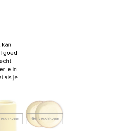
t kan
el goed
 echt
r je in
l als je
beschikbaar
Niet beschikbaar