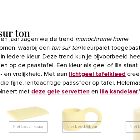
sur ton
pen jaar zagen we de trend
monochrome home
komen, waarbij een
ton sur ton
kleurpalet toegepas
in iedere kleur. Deze trend kun je bijvoorbeeld he
n op de paastafel. Een kleur als geel of lila staat
s- en vrolijkheid. Met een
lichtgeel tafelkleed
creëe
die fijne, lenteachtige paassfeer op tafel. Helemaa
ineert met
deze gele servetten
en
lila kandelaar
.’
Niet beschikbaar
Niet beschikbaar
Niet 