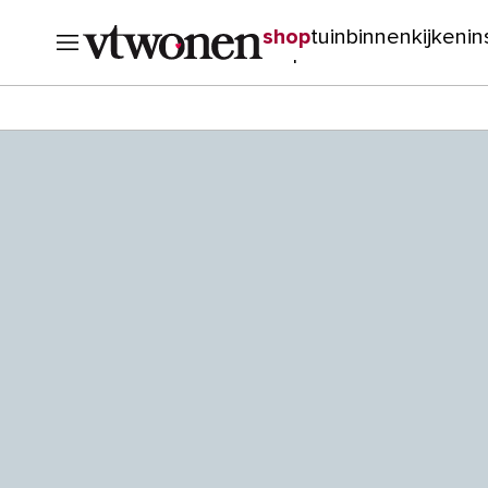
shop
tuin
binnenkijken
in
verbouwen
cursussen
o