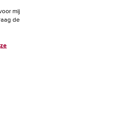
voor mij
graag de
jze