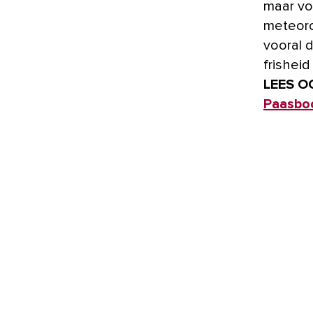
maar vo
meteorol
vooral 
frisheid
LEES O
Paasboo