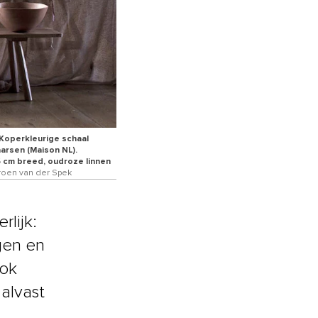
 Koperkleurige schaal
aarsen (Maison NL).
6 cm breed, oudroze linnen
eroen van der Spek
rlijk:
gen en
ook
 alvast