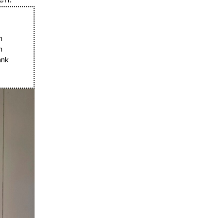
n
n
ank