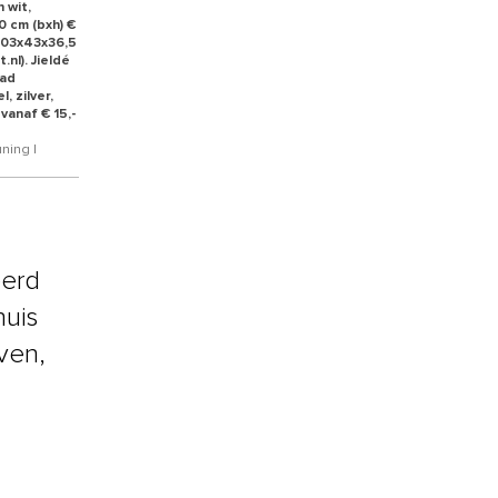
 wit,
60 cm (bxh) €
 203x43x36,5
.nl). Jieldé
aad
, zilver,
vanaf € 15,-
ning |
eerd
huis
ven,