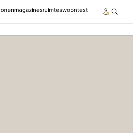
wonen
magazines
ruimtes
woontest