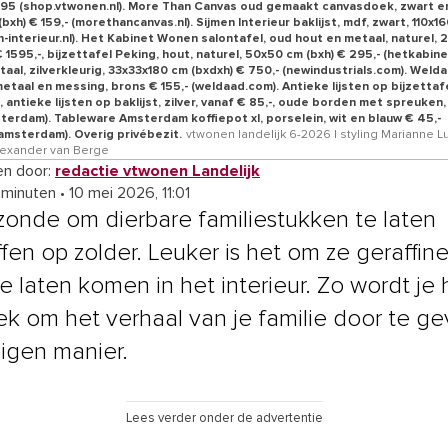
95 (shop.vtwonen.nl). More Than Canvas oud gemaakt canvasdoek, zwart en
bxh) € 159,- (morethancanvas.nl). Sijmen Interieur baklijst, mdf, zwart, 110x1
en-interieur.nl). Het Kabinet Wonen salontafel, oud hout en metaal, naturel,
 1595,-, bijzettafel Peking, hout, naturel, 50x50 cm (bxh) € 295,- (hetkabinet
taal, zilverkleurig, 33x33x180 cm (bxdxh) € 750,- (newindustrials.com). Weld
etaal en messing, brons € 155,- (weldaad.com). Antieke lijsten op bijzettafel
, antieke lijsten op baklijst, zilver, vanaf € 85,-, oude borden met spreuken, 
terdam). Tableware Amsterdam koffiepot xl, porselein, wit en blauw € 45,-
amsterdam). Overig privébezit.
vtwonen landelijk 6-2026 | styling Marianne Lu
Alexander van Berge
n door:
redactie vtwonen Landelijk
 minuten
•
10 mei 2026, 11:01
 zonde om dierbare familiestukken te laten
ffen op zolder. Leuker is het om ze geraffin
e laten komen in het interieur. Zo wordt je 
ek om het verhaal van je familie door te ge
eigen manier.
Lees verder onder de advertentie