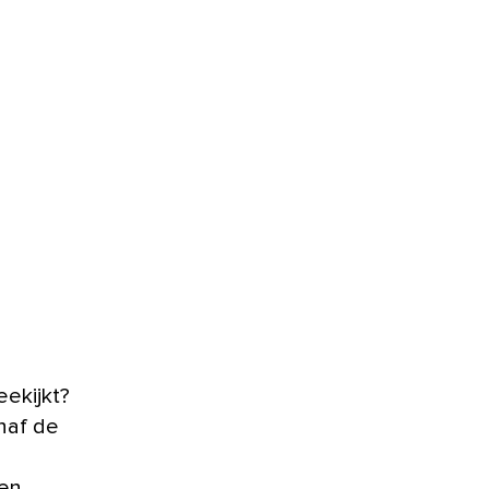
naf de
en.