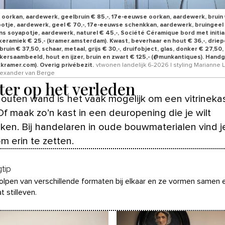
oorkan, aardewerk, geelbruin € 85,-, 17e-eeuwse oorkan, aardewerk, bruin €
otje, aardewerk, geel € 70,-, 17e-eeuwse schenkkan, aardewerk, bruingeel €
s soyapotje, aardewerk, naturel € 45,-, Société Céramique bord met initia
 keramiek € 25,- (kramer.amsterdam). Kwast, beverhaar en hout € 36,-, drie
ruin € 37,50, schaar, metaal, grijs € 30,-, druifobject, glas, donker € 27,50,
ersaambeeld, hout en ijzer, bruin en zwart € 125,- (@munkantiques). Hand
kramer.com). Overig privébezit.
vtwonen landelijk 6-2026 | styling Marianne L
Alexander van Berge
ter op het verleden
houten wand is het vaak mogelijk om een vitrinekas
Of maak zo’n kast in een deuropening die je wilt
ken. Bij handelaren in oude bouwmaterialen vind 
m erin te zetten.
gtip
olpen van verschillende formaten bij elkaar en ze vormen samen 
t stilleven.