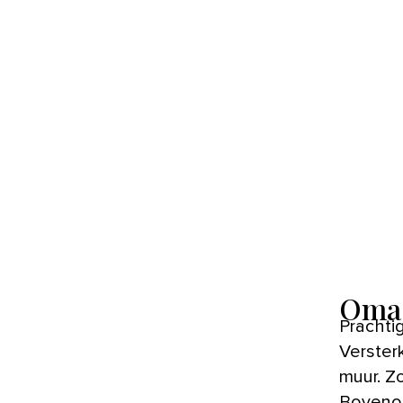
Oma 
Prachtig toch, het idee dat oma misschien van bovenaf meekijkt?
Verster
muur. Zo
Bovenop