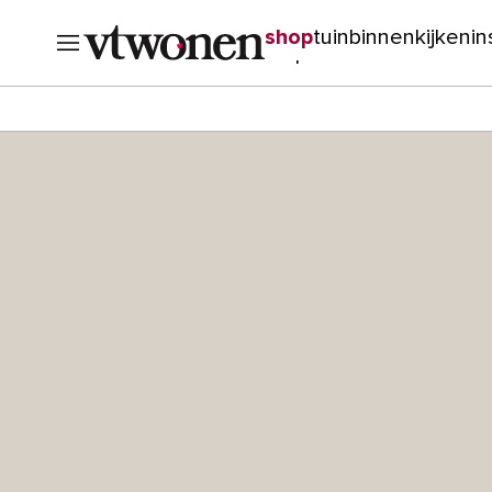
shop
tuin
binnenkijken
in
verbouwen
cursussen
o