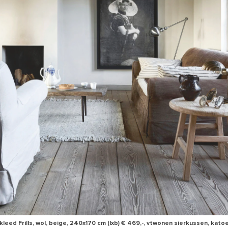
kleed Frills, wol, beige, 240x170 cm (lxb) € 469,-, vtwonen sierkussen, katoe