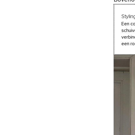
Stylin
Een co
schuiv
verbin
een ro