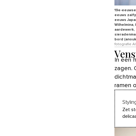
19e-eeuwse 
eeuws zalfp
eeuws Japan
Wilhelmina,
aardewerk, b
sieradenmak
bord (anouk
fotografie 
Vens
In een 
zagen. 
dichtma
ramen o
Stylin
Zet st
delicaa