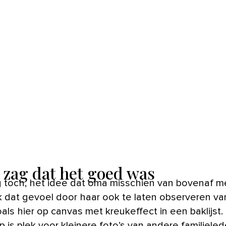
zag dat het goed was
k dat gevoel door haar ook te laten observeren va
als hier op canvas met kreukeffect in een baklijst.
 is plek voor kleinere foto’s van andere familieled