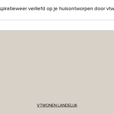
spiratie
weer verliefd op je huis
ontworpen door vt
ver ons
VTWONEN LANDELIJK