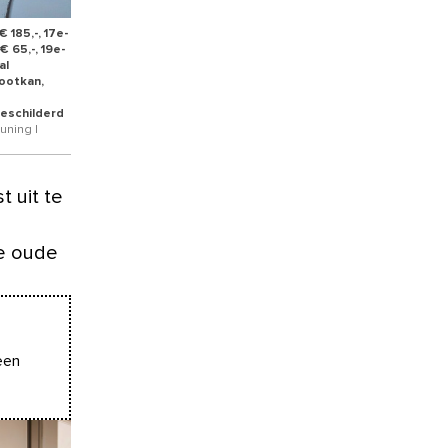
 185,-, 17e-
 65,-, 19e-
al
pootkan,
geschilderd
uning |
t uit te
je oude
een