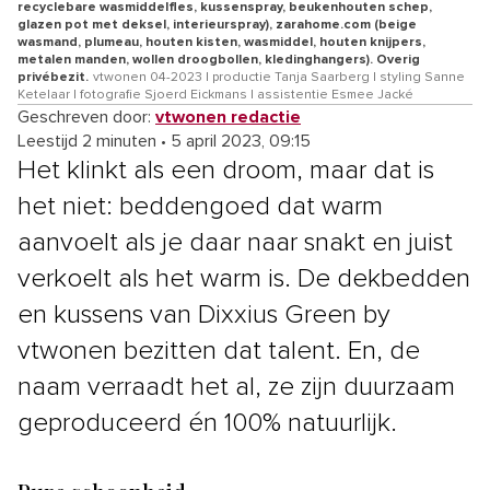
recyclebare wasmiddelfles, kussenspray, beukenhouten schep,
glazen pot met deksel, interieurspray), zarahome.com (beige
wasmand, plumeau, houten kisten, wasmiddel, houten knijpers,
metalen manden, wollen droogbollen, kledinghangers). Overig
privébezit.
vtwonen 04-2023 | productie Tanja Saarberg | styling Sanne
Ketelaar | fotografie Sjoerd Eickmans | assistentie Esmee Jacké
Geschreven door:
vtwonen redactie
Leestijd 2 minuten
•
5 april 2023, 09:15
Het klinkt als een droom, maar dat is
het niet: beddengoed dat warm
aanvoelt als je daar naar snakt en juist
verkoelt als het warm is. De dekbedden
en kussens van Dixxius Green by
vtwonen bezitten dat talent. En, de
naam verraadt het al, ze zijn duurzaam
geproduceerd én 100% natuurlijk.