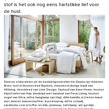
stof is het ook nog eens hartstikke lief voor
de huid.
Diverse onderdelen uit de beddengoedcollectie Dixxius by vtwonen.
M.m.v. loof.nl (houten bed Basket), vtwonen.nl (beige bank van
HKliving, vloerkleed van Linie Design, fauteuil van Kave Home, houten
bijzettafel van Hay, dienblad met handvat van Ferm Living, houten
vogel van Vitra, witte hanglamp van Hay), dille-kamille.nl (rieten mand
met deksel, wasverzachter, kussenspray, witte schaal),
zarahome.com (stoffer en blik, plumeau, tafellamp, wit gordijn,