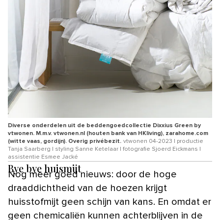
Diverse onderdelen uit de beddengoedcollectie Dixxius Green by
vtwonen. M.m.v. vtwonen.nl (houten bank van HKliving), zarahome.com
(witte vaas, gordijn). Overig privébezit.
vtwonen 04-2023 | productie
Tanja Saarberg | styling Sanne Ketelaar | fotografie Sjoerd Eickmans |
assistentie Esmee Jacké
Bye bye huismijt
Nog meer goed nieuws: door de hoge
draaddichtheid van de hoezen krijgt
huisstofmijt geen schijn van kans. En omdat er
geen chemicaliën kunnen achterblijven in de