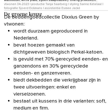
wasmiddel, witte plaid, zijden slaapmasker). Overig privébezit.
vtwonen 04-2023 | productie Tanja Saarberg | styling Sanne Ketelaar |
fotografie Sjoerd Eickmans | assistentie Esmee Jacké
De groene keuze
De beddengoedcollectie Dixxius Green by
vtwonen:
wordt duurzaam geproduceerd in
Nederland.
bevat hoezen gemaakt van
dichtgeweven biologisch Perkal-katoen.
is gevuld met 70% gerecycled eenden- en
ganzendons en 30% gerecyclede
eenden- en ganzenveren.
biedt dekbedden die verkrijgbaar zijn in
twee uitvoeringen: enkel en
vierseizoenen.
bestaat uit kussens in drie varianten: soft,
medium en firm.