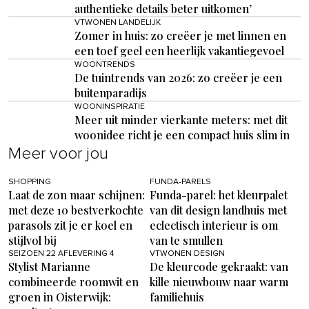
authentieke details beter uitkomen’
VTWONEN LANDELIJK
Zomer in huis: zo creëer je met linnen en
een toef geel een heerlijk vakantiegevoel
WOONTRENDS
De tuintrends van 2026: zo creëer je een
buitenparadijs
WOONINSPIRATIE
Meer uit minder vierkante meters: met dit
woonidee richt je een compact huis slim in
Meer voor jou
SHOPPING
FUNDA-PARELS
Laat de zon maar schijnen:
Funda-parel: het kleurpalet
met deze 10 bestverkochte
van dit design landhuis met
parasols zit je er koel en
eclectisch interieur is om
stijlvol bij
van te smullen
SEIZOEN 22 AFLEVERING 4
VTWONEN DESIGN
Stylist Marianne
De kleurcode gekraakt: van
combineerde roomwit en
kille nieuwbouw naar warm
groen in Oisterwijk:
familiehuis