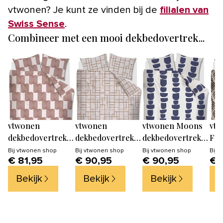
vtwonen? Je kunt ze vinden bij de
filialen van
Swiss Sense
.
Combineer met een mooi dekbedovertrek...
vtwonen
vtwonen
vtwonen Moons
vtw
dekbedovertrek
dekbedovertrek
dekbedovertrek -
Fea
Check Mate -
Pojagi -
Lits-jumeaux -
dek
Bij
vtwonen shop
Bij
vtwonen shop
Bij
vtwonen shop
Bij
v
€ 81,95
€ 90,95
€ 90,95
€ 
200x200/220 cm -
240x200/220 cm -
240x200/220 cm -
Lit
steenrood
steenrood
Indigo
240
Bekijk
Bekijk
Bekijk
B
Za