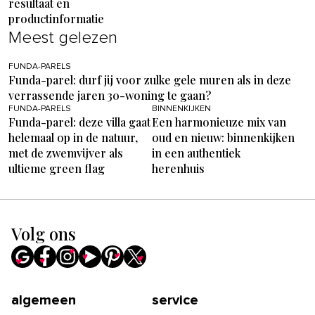
resultaat en
productinformatie
Meest gelezen
FUNDA-PARELS
Funda-parel: durf jij voor zulke gele muren als in deze
verrassende jaren 30-woning te gaan?
FUNDA-PARELS
BINNENKIJKEN
Funda-parel: deze villa gaat
Een harmonieuze mix van
helemaal op in de natuur,
oud en nieuw: binnenkijken
met de zwemvijver als
in een authentiek
ultieme green flag
herenhuis
Volg ons
algemeen
service