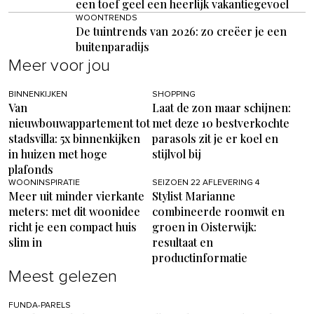
een toef geel een heerlijk vakantiegevoel
WOONTRENDS
De tuintrends van 2026: zo creëer je een
buitenparadijs
Meer voor jou
BINNENKIJKEN
SHOPPING
Van
Laat de zon maar schijnen:
nieuwbouwappartement tot
met deze 10 bestverkochte
stadsvilla: 5x binnenkijken
parasols zit je er koel en
in huizen met hoge
stijlvol bij
plafonds
WOONINSPIRATIE
SEIZOEN 22 AFLEVERING 4
Meer uit minder vierkante
Stylist Marianne
meters: met dit woonidee
combineerde roomwit en
richt je een compact huis
groen in Oisterwijk:
slim in
resultaat en
productinformatie
Meest gelezen
FUNDA-PARELS