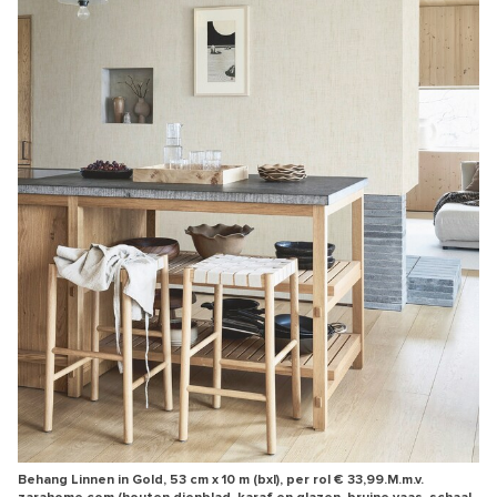
Behang Linnen in Gold, 53 cm x 10 m (bxl), per rol € 33,99.M.m.v.