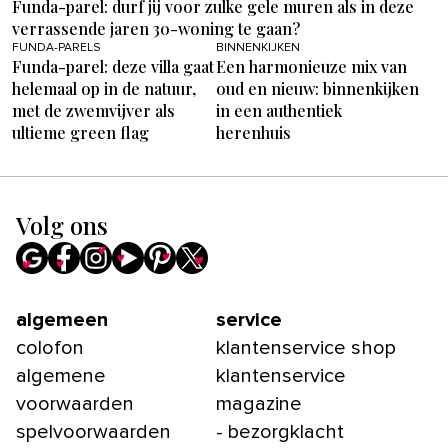
Funda-parel: durf jij voor zulke gele muren als in deze
verrassende jaren 30-woning te gaan?
FUNDA-PARELS
BINNENKIJKEN
Funda-parel: deze villa gaat
Een harmonieuze mix van
helemaal op in de natuur,
oud en nieuw: binnenkijken
met de zwemvijver als
in een authentiek
ultieme green flag
herenhuis
Volg ons
algemeen
service
colofon
klantenservice shop
algemene
klantenservice
voorwaarden
magazine
spelvoorwaarden
- bezorgklacht