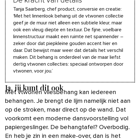
De kracht van details
Tanja Saarberg, chef product, conversie en creatie:
‘Met het linnenlook behang uit de vtwonen collectie
geef je de muur niet alleen een subtiele kleur, maar
ook een vleug diepte en textuur. De fijne, voelbare
linnenstructuur maakt een ruimte net spannender
–
zeker door dat piepkleine gouden accent hier en
daar. Dat bewijst maar weer dat details het verschil
maken. Dit behang is onderdeel van de maar liefst
dertig vtwonen collecties: speciaal ontworpen door
vtwonen, voor jou.’
Ja, jij kunt dit ook
Met vtwonen vliesbehang kan iedereen
behangen. Je brengt de lijm namelijk niet aan
op de stroken, maar direct op de wand. Dat
voorkomt een moderne dansvoorstelling vol
papiergeslinger. De behangtafel? Overbodig.
En heb je zin in een make-over, dan is het