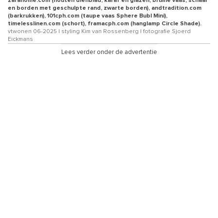
zarahome.com (houten dienblad, karaf en glazen, bruine vaas, schaal
en borden met geschulpte rand, zwarte borden), andtradition.com
(barkrukken), 101cph.com (taupe vaas Sphere Bubl Mini),
timelesslinen.com (schort), framacph.com (hanglamp Circle Shade).
vtwonen 06-2025 | styling Kim van Rossenberg | fotografie Sjoerd
Eickmans
Lees verder onder de advertentie