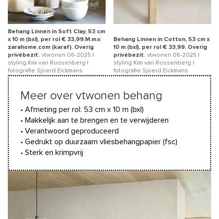
Behang Linnen in Soft Clay, 53 cm
x 10 m (bxl), per rol € 33,99.M.m.v.
Behang Linnen in Cotton, 53 cm x
zarahome.com (karaf). Overig
10 m (bxl), per rol € 33,99. Overig
privébezit.
vtwonen 06-2025 |
privébezit.
vtwonen 06-2025 |
styling Kim van Rossenberg |
styling Kim van Rossenberg |
fotografie Sjoerd Eickmans
fotografie Sjoerd Eickmans
Meer over vtwonen behang
• Afmeting per rol: 53 cm x 10 m (bxl)
• Makkelijk aan te brengen en te verwijderen
• Verantwoord geproduceerd
• Gedrukt op duurzaam vliesbehangpapier (fsc)
• Sterk en krimpvrij