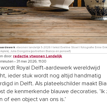
-aardewerk
vtwonen landelijk 5-2026 | tekst Eveline Stoel | fotografie Ernie En
kplek), Julia Dongstra (portretten Bianca en ponsief)
n door:
redactie vtwonen Landelijk
 minuten
•
31 mei 2026, 11:00
 wordt Royal Delft-aardewerk wereldwijd
ht, ieder stuk wordt nog altijd handmatig
rdigd in Delft. Als plateelschilder maakt Bi
st de kenmerkende blauwe decoraties. ‘Ik 
 of een object van ons is.’