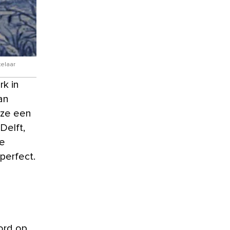
kelaar
an
 ze een
Delft,
de
perfect.
ord op