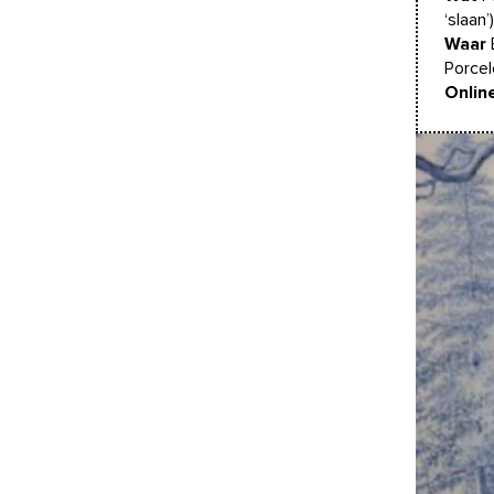
‘slaan’)
Waar
Porcel
Onlin