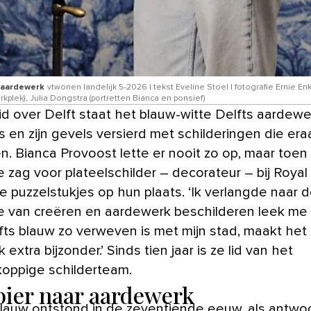
-aardewerk
vtwonen landelijk 5-2026 | tekst Eveline Stoel | fotografie Ernie En
kplek), Julia Dongstra (portretten Bianca en ponsief)
s en zijn gevels versierd met schilderingen die era
en. Bianca Provoost lette er nooit zo op, maar toen
 zag voor plateelschilder – decorateur – bij Royal 
e puzzelstukjes op hun plaats. ‘Ik verlangde naar 
e van creëren en aardewerk beschilderen leek me 
fts blauw zo verweven is met mijn stad, maakt het
jk extra bijzonder.’ Sinds tien jaar is ze lid van het
koppige schilderteam.
bier naar aardewerk
blauw ontstond in de zeventiende eeuw, als antwo