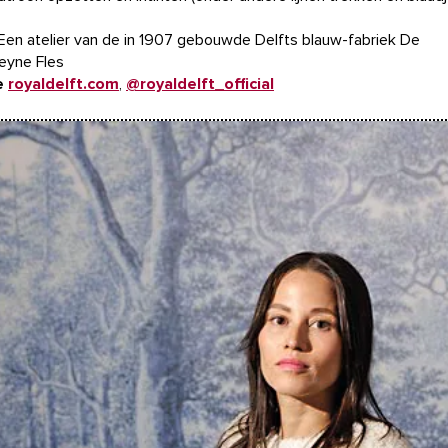
Een atelier van de in 1907 gebouwde Delfts blauw-fabriek De
eyne Fles
e
royaldelft.com
,
@royaldelft_official