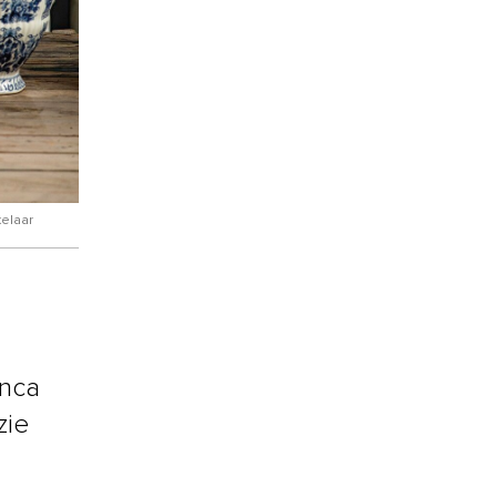
kelaar
anca
zie