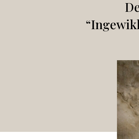
De
“Ingewik