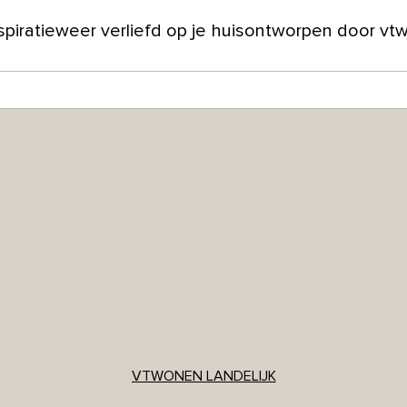
spiratie
weer verliefd op je huis
ontworpen door vt
ver ons
VTWONEN LANDELIJK