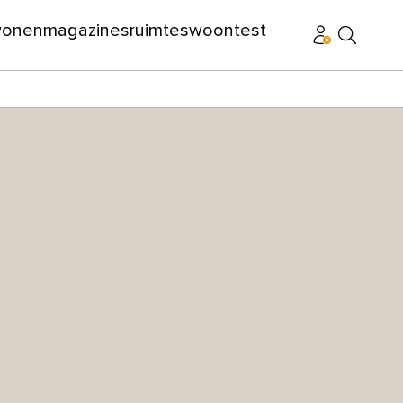
wonen
magazines
ruimtes
woontest