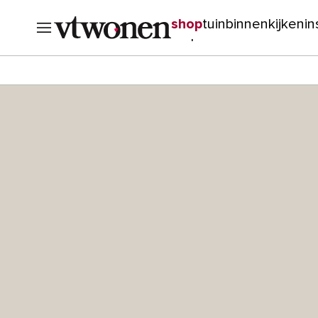
shop
tuin
binnenkijken
in
verbouwen
cursussen
o