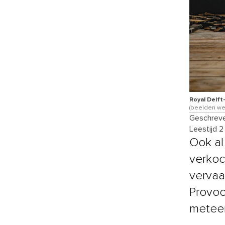
Royal Delft
(beelden wer
Geschreve
Leestijd 2
Ook al
verkoc
vervaa
Provoo
meteen