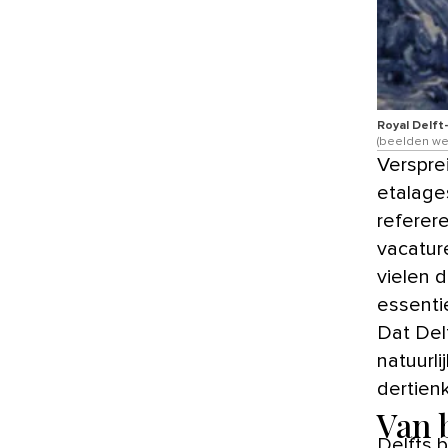
Royal Delft
(beelden wer
Verspreid over Delft staat het blauw-witte Delfts aardewerk in
etalage
referer
vacature
vielen d
essenti
Dat Del
natuurli
dertien
Van 
Delfts 