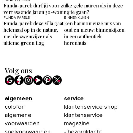
FUNDA-PARELS
Funda-parel: durf jij voor zulke gele muren als in deze
verrassende jaren 30-woning te gaan?
FUNDA-PARELS
BINNENKIJKEN
Funda-parel: deze villa gaat
Een harmonieuze mix van
helemaal op in de natuur,
oud en nieuw: binnenkijken
met de zwemvijver als
in een authentiek
ultieme green flag
herenhuis
Volg ons
algemeen
service
colofon
klantenservice shop
algemene
klantenservice
voorwaarden
magazine
spelvoorwaarden
- bezorgklacht