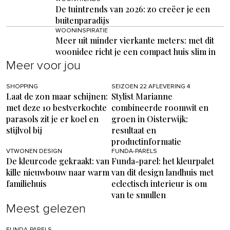
De tuintrends van 2026: zo creëer je een
buitenparadijs
WOONINSPIRATIE
Meer uit minder vierkante meters: met dit
woonidee richt je een compact huis slim in
Meer voor jou
SHOPPING
SEIZOEN 22 AFLEVERING 4
Laat de zon maar schijnen:
Stylist Marianne
met deze 10 bestverkochte
combineerde roomwit en
parasols zit je er koel en
groen in Oisterwijk:
stijlvol bij
resultaat en
productinformatie
VTWONEN DESIGN
FUNDA-PARELS
De kleurcode gekraakt: van
Funda-parel: het kleurpalet
kille nieuwbouw naar warm
van dit design landhuis met
familiehuis
eclectisch interieur is om
van te smullen
Meest gelezen