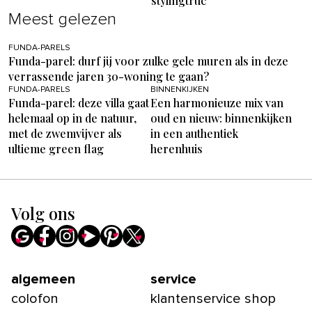
stylingtruc
Meest gelezen
FUNDA-PARELS
Funda-parel: durf jij voor zulke gele muren als in deze
verrassende jaren 30-woning te gaan?
FUNDA-PARELS
BINNENKIJKEN
Funda-parel: deze villa gaat
Een harmonieuze mix van
helemaal op in de natuur,
oud en nieuw: binnenkijken
met de zwemvijver als
in een authentiek
ultieme green flag
herenhuis
Volg ons
algemeen
service
colofon
klantenservice shop