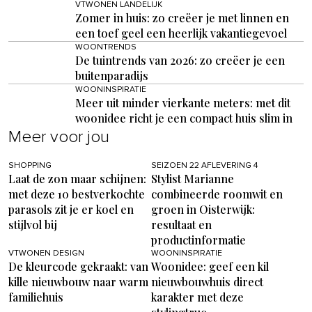
VTWONEN LANDELIJK
Zomer in huis: zo creëer je met linnen en
een toef geel een heerlijk vakantiegevoel
WOONTRENDS
De tuintrends van 2026: zo creëer je een
buitenparadijs
WOONINSPIRATIE
Meer uit minder vierkante meters: met dit
woonidee richt je een compact huis slim in
Meer voor jou
SHOPPING
SEIZOEN 22 AFLEVERING 4
Laat de zon maar schijnen:
Stylist Marianne
met deze 10 bestverkochte
combineerde roomwit en
parasols zit je er koel en
groen in Oisterwijk:
stijlvol bij
resultaat en
productinformatie
VTWONEN DESIGN
WOONINSPIRATIE
De kleurcode gekraakt: van
Woonidee: geef een kil
kille nieuwbouw naar warm
nieuwbouwhuis direct
familiehuis
karakter met deze