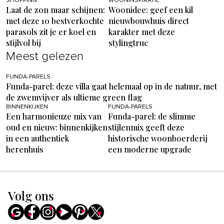
SHOPPING
WOONINSPIRATIE
Laat de zon maar schijnen:
Woonidee: geef een kil
met deze 10 bestverkochte
nieuwbouwhuis direct
parasols zit je er koel en
karakter met deze
stijlvol bij
stylingtruc
Meest gelezen
FUNDA-PARELS
Funda-parel: deze villa gaat helemaal op in de natuur, met
de zwemvijver als ultieme green flag
BINNENKIJKEN
FUNDA-PARELS
Een harmonieuze mix van
Funda-parel: de slimme
oud en nieuw: binnenkijken
stijlenmix geeft deze
in een authentiek
historische woonboerderij
herenhuis
een moderne upgrade
Volg ons