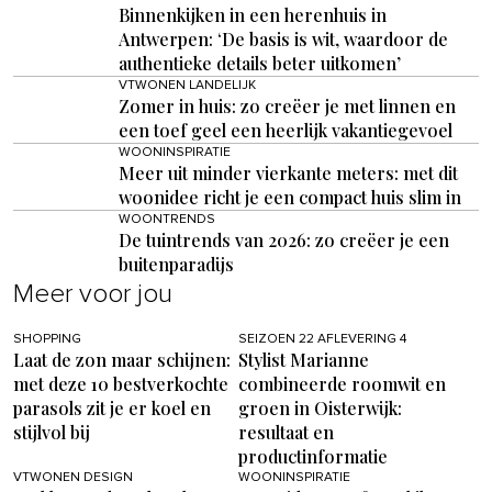
Binnenkijken in een herenhuis in
Antwerpen: ‘De basis is wit, waardoor de
authentieke details beter uitkomen’
VTWONEN LANDELIJK
Zomer in huis: zo creëer je met linnen en
een toef geel een heerlijk vakantiegevoel
WOONINSPIRATIE
Meer uit minder vierkante meters: met dit
woonidee richt je een compact huis slim in
WOONTRENDS
De tuintrends van 2026: zo creëer je een
buitenparadijs
Meer voor jou
SHOPPING
SEIZOEN 22 AFLEVERING 4
Laat de zon maar schijnen:
Stylist Marianne
met deze 10 bestverkochte
combineerde roomwit en
parasols zit je er koel en
groen in Oisterwijk:
stijlvol bij
resultaat en
productinformatie
VTWONEN DESIGN
WOONINSPIRATIE