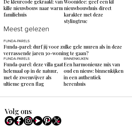
De kleurcode gekraakt: van
Woonidee: geef een kil
kille nieuwbouw naar warm
nieuwbouwhuis direct
familiehuis
karakter met deze
stylingtruc
Meest gelezen
FUNDA-PARELS
Funda-parel: durf jij voor zulke gele muren als in deze
verrassende jaren 30-woning te gaan?
FUNDA-PARELS
BINNENKIJKEN
Funda-parel: deze villa gaat
Een harmonieuze mix van
helemaal op in de natuur,
oud en nieuw: binnenkijken
met de zwemvijver als
in een authentiek
ultieme green flag
herenhuis
Volg ons