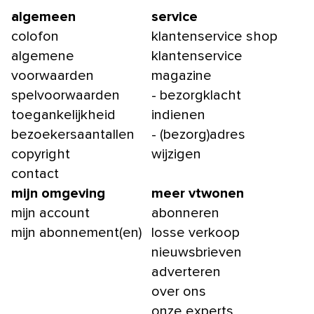
algemeen
service
colofon
klantenservice shop
algemene
klantenservice
voorwaarden
magazine
spelvoorwaarden
- bezorgklacht
toegankelijkheid
indienen
bezoekersaantallen
- (bezorg)adres
copyright
wijzigen
contact
mijn omgeving
meer vtwonen
mijn account
abonneren
mijn abonnement(en)
losse verkoop
nieuwsbrieven
adverteren
over ons
onze experts