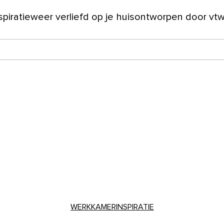
spiratie
weer verliefd op je huis
ontworpen door vt
ver ons
WERKKAMERINSPIRATIE