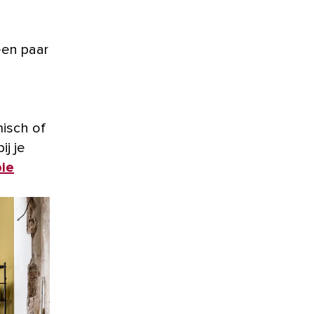
een paar
isch of
ij je
oie