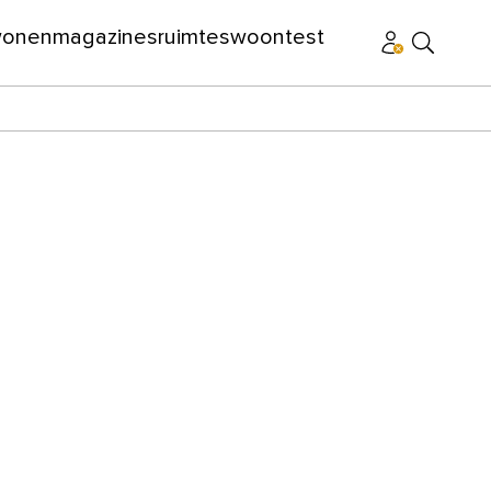
wonen
magazines
ruimtes
woontest