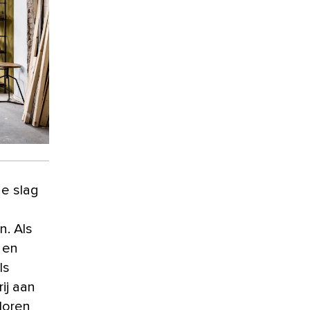
de slag
n. Als
 en
ls
ij aan
loren