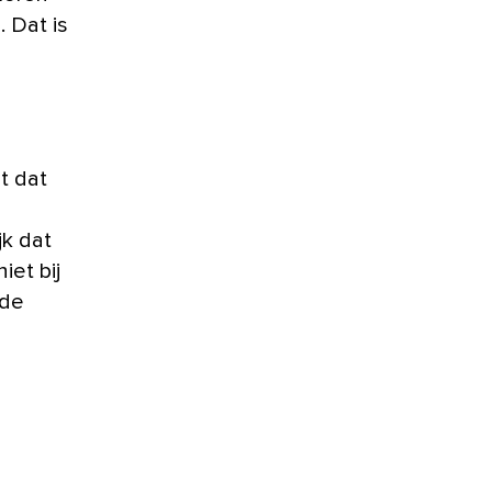
. Dat is
et dat
jk dat
iet bij
ude