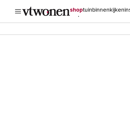
shop
tuin
binnenkijken
in
verbouwen
cursussen
o