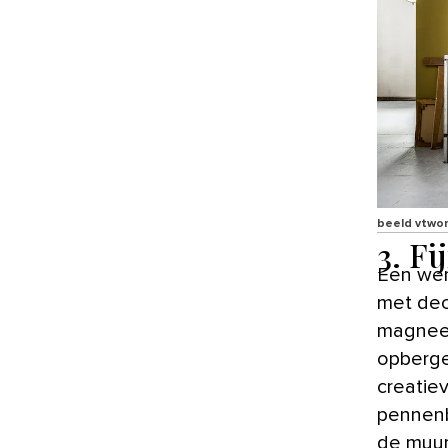
beeld vtwo
3. Fi
Een wer
met dec
magneet
opberge
creatie
pennenb
de muur