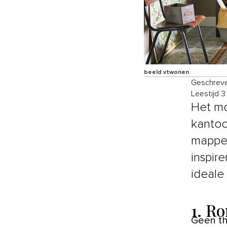
beeld vtwonen
Geschreve
Leestijd 3
Het mo
kantoo
mappen
inspir
ideale
1. R
Geen thuiswerkplek zonder bureau of tafel. Ook al heb je niet