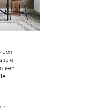
p een
 saaie
en een
 de