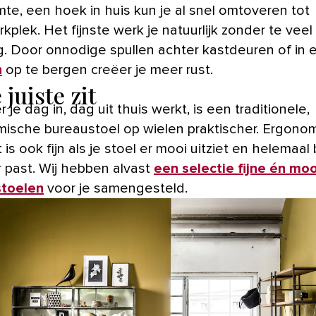
mte, een hoek in huis kun je al snel omtoveren tot
kplek. Het fijnste werk je natuurlijk zonder te veel
ng. Door onnodige spullen achter kastdeuren of in 
n
op te bergen creëer je meer rust.
 juiste zit
je dag in, dag uit thuis werkt, is een traditionele,
ische bureaustoel op wielen praktischer. Ergonom
t is ook fijn als je stoel er mooi uitziet en helemaal b
r past. Wij hebben alvast
een selectie fijne én mo
stoelen
voor je samengesteld.