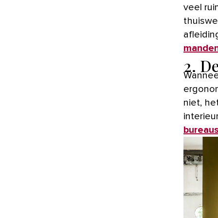
veel rui
thuiswer
afleidi
mande
2. De
Wanneer 
ergonom
niet, he
interieu
bureau