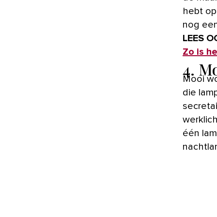
hebt op 
nog eens
LEES O
Zo is h
4. Mo
Mooi wo
die lam
secretai
werklic
één lamp
nachtlam