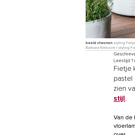
beeld vtwonen
styling Fiet
Barbara Kieboom | styling Fie
Geschreve
Leestijd 1
Fietje
pastel
zien v
stijl
.
Van de lichte bank en salontafels tot het vloerkleed en de zwarte
vloerlam
over.