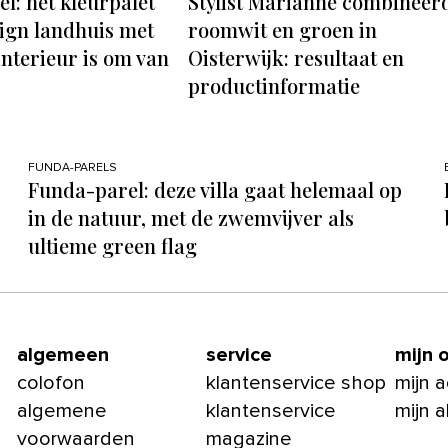
l: het kleurpalet
Stylist Marianne combineer
sign landhuis met
roomwit en groen in
interieur is om van
Oisterwijk: resultaat en
productinformatie
FUNDA-PARELS
Funda-parel: deze villa gaat helemaal op
in de natuur, met de zwemvijver als
ultieme green flag
algemeen
service
mijn 
colofon
klantenservice shop
mijn 
algemene
klantenservice
mijn 
voorwaarden
magazine