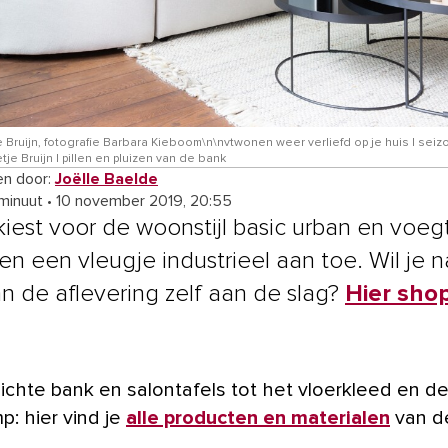
je Bruijn, fotografie Barbara Kieboom\n\nvtwonen weer verliefd op je huis | seizoe
tje Bruijn | pillen en pluizen van de bank
n door:
Joëlle Baelde
 minuut
•
10 november 2019, 20:55
 kiest voor de woonstijl basic urban en voeg
 en een vleugje industrieel aan toe. Wil je n
an de aflevering zelf aan de slag?
Hier shop
p: hier vind je
alle producten en materialen
van d