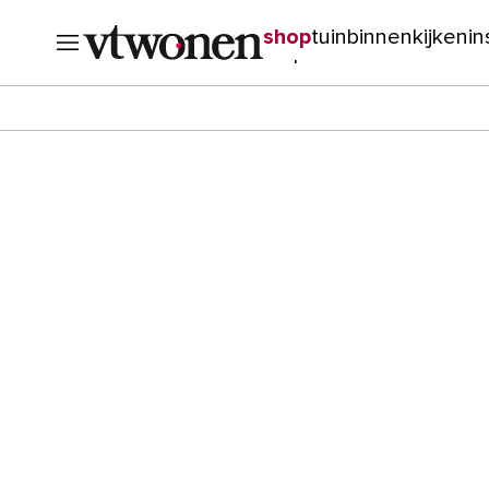
shop
tuin
binnenkijken
in
verbouwen
cursussen
o