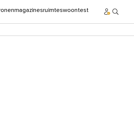
wonen
magazines
ruimtes
woontest