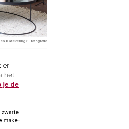
n 11 aflevering 8 | fotografie
t er
a het
 je de
e make-