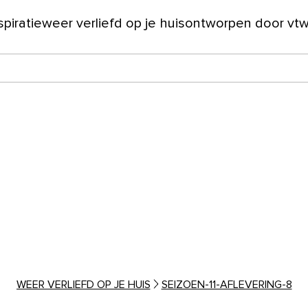
spiratie
weer verliefd op je huis
ontworpen door vt
ver ons
WEER VERLIEFD OP JE HUIS
SEIZOEN-11-AFLEVERING-8