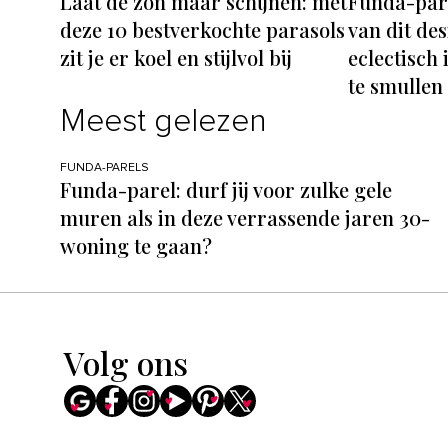
Laat de zon maar schijnen: met
Funda-pare
deze 10 bestverkochte parasols
van dit de
zit je er koel en stijlvol bij
eclectisch 
te smullen
Meest gelezen
FUNDA-PARELS
Funda-parel: durf jij voor zulke gele
muren als in deze verrassende jaren 30-
woning te gaan?
Volg ons