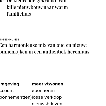
de
De kleurcode gekraakt: van
kille nieuwbouw naar warm
familiehuis
BINNENKIJKEN
Een harmonieuze mix van oud en nieuw:
binnenkijken in een authentiek herenhuis
omgeving
meer vtwonen
account
abonneren
abonnement(en)
losse verkoop
nieuwsbrieven