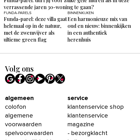
Funda-parel: durf jij voor zulke gele muren als in deze
verrassende jaren 30-woning te gaan?
FUNDA-PARELS
BINNENKIJKEN
Funda-parel: deze villa gaat
Een harmonieuze mix van
helemaal op in de natuur,
oud en nieuw: binnenkijken
met de zwemvijver als
in een authentiek
ultieme green flag
herenhuis
Volg ons
algemeen
service
colofon
klantenservice shop
algemene
klantenservice
voorwaarden
magazine
spelvoorwaarden
- bezorgklacht