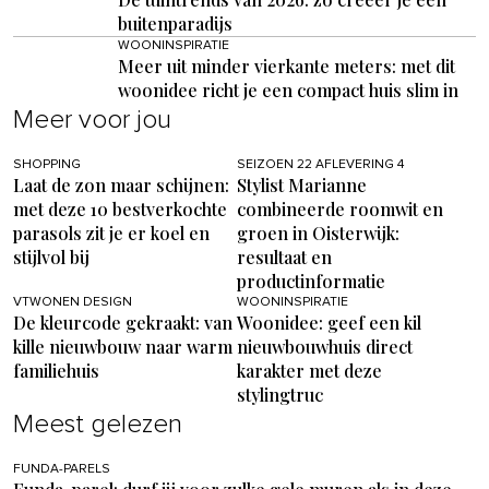
buitenparadijs
WOONINSPIRATIE
Meer uit minder vierkante meters: met dit
woonidee richt je een compact huis slim in
Meer voor jou
SHOPPING
SEIZOEN 22 AFLEVERING 4
Laat de zon maar schijnen:
Stylist Marianne
met deze 10 bestverkochte
combineerde roomwit en
parasols zit je er koel en
groen in Oisterwijk:
stijlvol bij
resultaat en
productinformatie
VTWONEN DESIGN
WOONINSPIRATIE
De kleurcode gekraakt: van
Woonidee: geef een kil
kille nieuwbouw naar warm
nieuwbouwhuis direct
familiehuis
karakter met deze
stylingtruc
Meest gelezen
FUNDA-PARELS