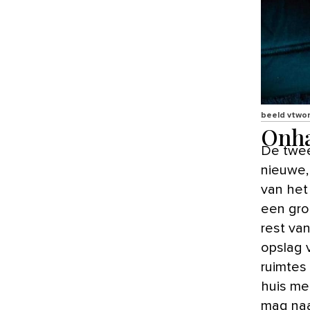
beeld vtwo
Onha
De twee-onder-een-kapwoning heeft een bijzondere indeling: de
nieuwe,
van het 
een grot
rest van
opslag 
ruimtes
huis me
mag naa