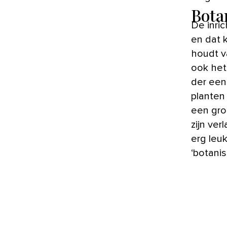
Bota
De inri
en dat 
houdt v
ook het 
der een 
planten
een gro
zijn ver
erg leuk
‘botani