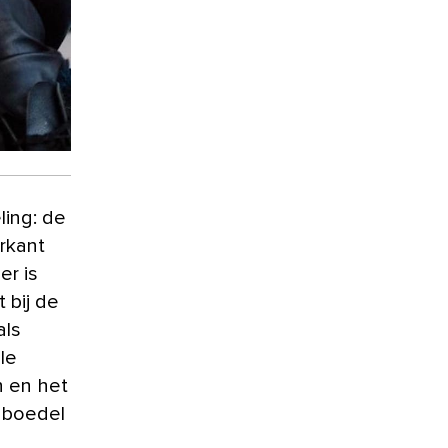
rkant
er is
 bij de
als
le
n en het
inboedel