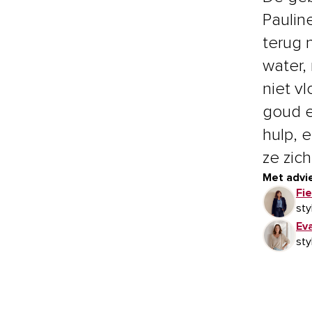
Paulin
terug 
water,
niet vl
goud e
hulp, 
ze zic
Met advie
Fie
sty
Ev
sty