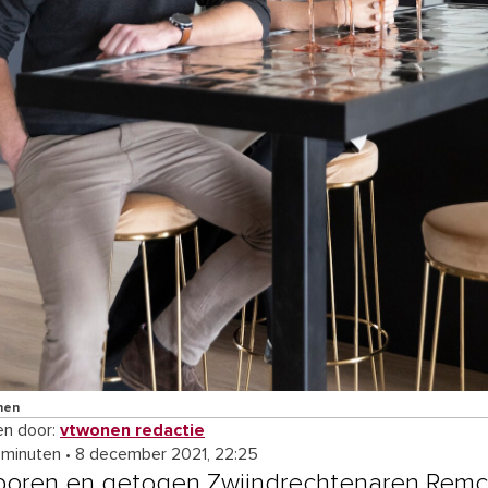
nen
n door:
vtwonen redactie
 minuten
•
8 december 2021, 22:25
oren en getogen Zwijndrechtenaren Remc