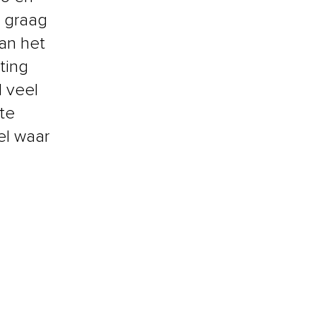
n graag
an het
ting
l veel
te
el waar