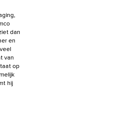
aging,
emco
ziet dan
her en
 veel
mt van
taat op
melijk
mt hij