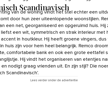
nisch Scandinavisch
chting van de woning vindt het stel echter een uitd
komt door hun zeer uiteenlopende woonstijlen. R
an een net, georganiseerd en opgeruimd huis. Hij 
liefst een wit, symmetrisch en strak interieur met 
accent in houtkleur. Hij heeft groene vingers, dus
 in huis zijn voor hem heel belangrijk. Remco droo
te, comfortabele bank en ook een grote eettafel s
langlijstje. Hij vindt het organiseren van etentjes na
 en nodigt graag vrienden uit. En zijn stijl? Die noe
sch Scandinavisch’.
Lees verder onder de advertentie