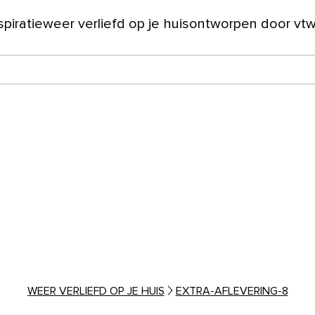
spiratie
weer verliefd op je huis
ontworpen door vt
ver ons
WEER VERLIEFD OP JE HUIS
EXTRA-AFLEVERING-8