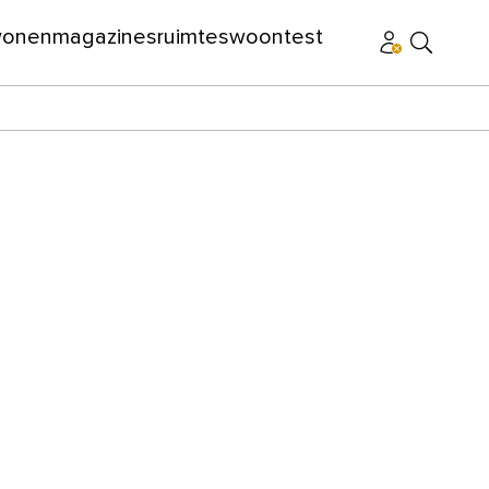
wonen
magazines
ruimtes
woontest