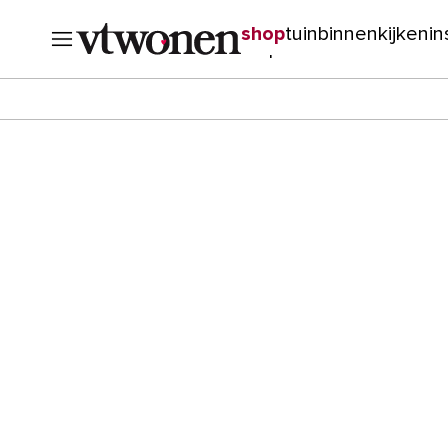
shop
tuin
binnenkijken
in
verbouwen
cursussen
o