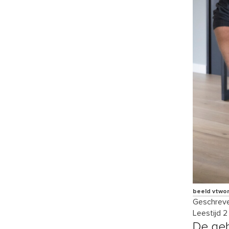
beeld vtwo
Geschreve
Leestijd 2
De geb