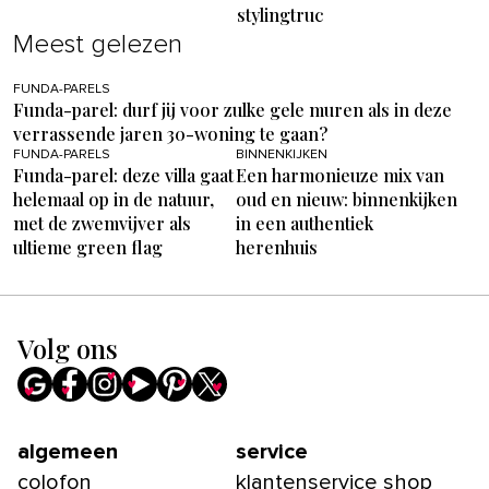
stylingtruc
Meest gelezen
FUNDA-PARELS
Funda-parel: durf jij voor zulke gele muren als in deze
verrassende jaren 30-woning te gaan?
FUNDA-PARELS
BINNENKIJKEN
Funda-parel: deze villa gaat
Een harmonieuze mix van
helemaal op in de natuur,
oud en nieuw: binnenkijken
met de zwemvijver als
in een authentiek
ultieme green flag
herenhuis
Volg ons
algemeen
service
colofon
klantenservice shop