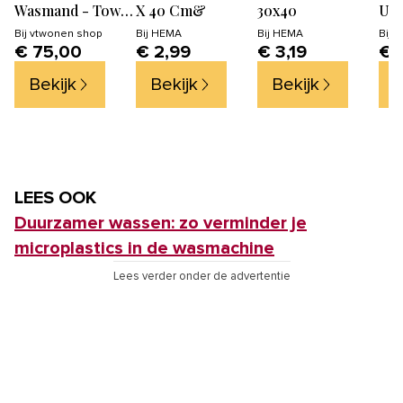
Wasmand - Tower
X 40 Cm&
30x40
UM
- Zwart
Bij
vtwonen shop
Bij
HEMA
Bij
HEMA
Bij
v
€ 75,00
€ 2,99
€ 3,19
€ 
Bekijk
Bekijk
Bekijk
B
LEES OOK
Duurzamer wassen: zo verminder je
microplastics in de wasmachine
Lees verder onder de advertentie