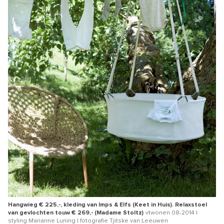
Hangwieg € 225,-, kleding van Imps & Elfs (Keet in Huis). Relaxstoel
van gevlochten touw € 269,- (Madame Stoltz)
vtwonen 08-2014 |
styling Marianne Luning | fotografie Tjitske van Leeuwen