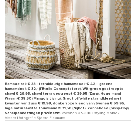
Bamboe rek € 33,- terrakleurige hamamdoek € 42,-, groene
hamamdoek € 32,- (l’Etoile Conceptstore). Wit-groen gestreepte
shawl € 29,95, shawl terra gestreept € 39,95 (Zara). Hoge mand
Wayan € 38,50 (Manggis Living). Groot offwhite strandkleed met
kwasten van Zuss € 19,99, donkerroze kleed van vtwonen € 59,95,
lage naturel-witte touwmand € 71,50 (Nijhof). Zonnehoed (Sissy-Boy).
Schelpenkettingen privébezit.
vtwonen 07-2016 | styling Moniek
Visser | fotografie Sjoerd Eickmans