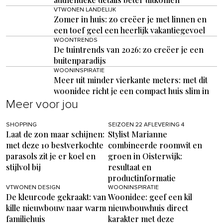
VTWONEN LANDELIJK
Zomer in huis: zo creëer je met linnen en
een toef geel een heerlijk vakantiegevoel
WOONTRENDS
De tuintrends van 2026: zo creëer je een
buitenparadijs
WOONINSPIRATIE
Meer uit minder vierkante meters: met dit
woonidee richt je een compact huis slim in
Meer voor jou
SHOPPING
SEIZOEN 22 AFLEVERING 4
Laat de zon maar schijnen:
Stylist Marianne
met deze 10 bestverkochte
combineerde roomwit en
parasols zit je er koel en
groen in Oisterwijk:
stijlvol bij
resultaat en
productinformatie
VTWONEN DESIGN
WOONINSPIRATIE
De kleurcode gekraakt: van
Woonidee: geef een kil
kille nieuwbouw naar warm
nieuwbouwhuis direct
familiehuis
karakter met deze