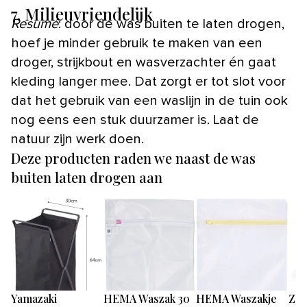
7. Milieuvriendelijk
Resumé
: door de was buiten te laten drogen,
hoef je minder gebruik te maken van een
droger, strijkbout en wasverzachter én gaat
kleding langer mee. Dat zorgt er tot slot voor
dat het gebruik van een waslijn in de tuin ook
nog eens een stuk duurzamer is. Laat de
natuur zijn werk doen.
Deze producten raden we naast de was
buiten laten drogen aan
Yamazaki
HEMA Waszak 30
HEMA Waszakje
Zon