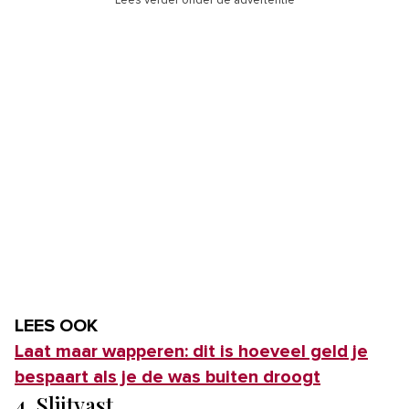
Lees verder onder de advertentie
LEES OOK
Laat maar wapperen: dit is hoeveel geld je
bespaart als je de was buiten droogt
4. Slijtvast