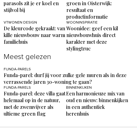
parasols zit je er koel en
groen in Oisterwijk:
stijlvol bij
resultaat en
productinformatie
VTWONEN DESIGN
WOONINSPIRATIE
De kleurcode gekraakt: van
Woonidee: geef een kil
kille nieuwbouw naar warm
nieuwbouwhuis direct
familiehuis
karakter met deze
stylingtruc
Meest gelezen
FUNDA-PARELS
Funda-parel: durf jij voor zulke gele muren als in deze
verrassende jaren 30-woning te gaan?
FUNDA-PARELS
BINNENKIJKEN
Funda-parel: deze villa gaat
Een harmonieuze mix van
helemaal op in de natuur,
oud en nieuw: binnenkijken
met de zwemvijver als
in een authentiek
ultieme green flag
herenhuis