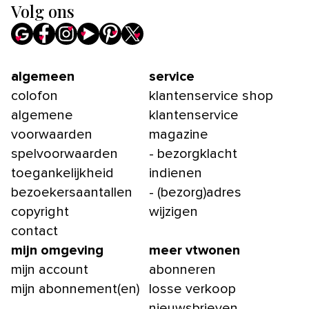
Volg ons
algemeen
service
colofon
klantenservice shop
algemene
klantenservice
voorwaarden
magazine
spelvoorwaarden
- bezorgklacht
toegankelijkheid
indienen
bezoekersaantallen
- (bezorg)adres
copyright
wijzigen
contact
mijn omgeving
meer vtwonen
mijn account
abonneren
mijn abonnement(en)
losse verkoop
nieuwsbrieven