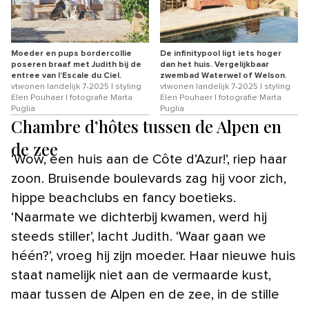
Moeder en pups bordercollie
De infinitypool ligt iets hoger
poseren braaf met Judith bij de
dan het huis. Vergelijkbaar
entree van l’Escale du Ciel.
zwembad Waterwel of Welson.
vtwonen landelijk 7-2025 | styling
vtwonen landelijk 7-2025 | styling
Elen Pouhaer | fotografie Marta
Elen Pouhaer | fotografie Marta
Puglia
Puglia
Chambre d’hôtes tussen de Alpen en
de zee
‘Wow, een huis aan de Côte d’Azur!’, riep haar
zoon. Bruisende boulevards zag hij voor zich,
hippe beachclubs en fancy boetieks.
‘Naarmate we dichterbij kwamen, werd hij
steeds stiller’, lacht Judith. ‘Waar gaan we
héén?’, vroeg hij zijn moeder. Haar nieuwe huis
staat namelijk niet aan de vermaarde kust,
maar tussen de Alpen en de zee, in de stille