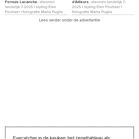
Fornuis Lacanche.
vtwonen
d’Ailleurs.
vtwonen landelijk 7-
landelijk 7-2025 | styling Elen
2025 | styling Elen Pouhaer |
Pouhaer | fotografie Marta Puglia
fotografie Marta Puglia
Lees verder onder de advertentie
Eyecatcher in de keuken: het tegeltableau als