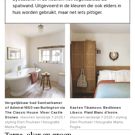
spatwand. Uitgevoerd in de kleuren die ook elders in
huis worden gebruikt, maar net iets pittiger.
Vergelijkbaar bad Sanitairkamer
of Admiral 1650 van Burlington via
Kasten Tikamoon. Bedlinnen
The Classic House. Vloer Castle
Libeco. Plaid Blanc d’Ivoire.
Stones.
vtwonen landelijk 7-2025 |
vtwonen landelijk 7-2025 | styling
styling Elen Pouhaer | fotografie
Elen Pouhaer | fotografie Marta
Marta Puglia
Puglia
Terra, oker en groen