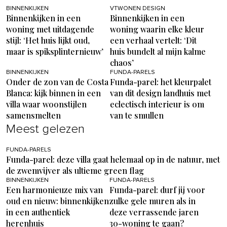
BINNENKIJKEN
VTWONEN DESIGN
Binnenkijken in een
Binnenkijken in een
woning met uitdagende
woning waarin elke kleur
stijl: ‘Het huis lijkt oud,
een verhaal vertelt: ‘Dit
maar is spiksplinternieuw’
huis bundelt al mijn kalme
chaos’
BINNENKIJKEN
FUNDA-PARELS
Onder de zon van de Costa
Funda-parel: het kleurpalet
Blanca: kijk binnen in een
van dit design landhuis met
villa waar woonstijlen
eclectisch interieur is om
samensmelten
van te smullen
Meest gelezen
FUNDA-PARELS
Funda-parel: deze villa gaat helemaal op in de natuur, met
de zwemvijver als ultieme green flag
BINNENKIJKEN
FUNDA-PARELS
Een harmonieuze mix van
Funda-parel: durf jij voor
oud en nieuw: binnenkijken
zulke gele muren als in
in een authentiek
deze verrassende jaren
herenhuis
30-woning te gaan?