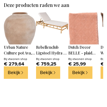
Deze producten raden we aan
Urban Nature
Rebellenclub
Dutch Decor
Dut
Culture pot Ava,
Ligstoel Hydra -
BELLE - plaid
Wan
XL Terracotta - Ø
Naturel Bamboe
130x180 cm -
Pla
Bij
vtwonen shop
Bij
vtwonen shop
Bij
vtwonen shop
Bij
v
€ 279,64
€ 759,25
€ 25,99
€ 
48.5x55cm
100% katoen -
Wal
geweven patroon
Bekijk
Bekijk
Bekijk
B
- Muted Clay -
roze