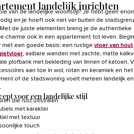
rtement landelijk inrichten
ie van de landelijke woonstijl? Je hebt geen eno
nodig en je hoeft ook niet ver buiten de stadsgren
Met de juiste elementen breng je de authentieke
jke charme ook in een appartement tot leven. Begi
r met een goede basis: een rustige
vloer van hout
gietvloer
, aaibare wanden met zachte, matte kalkv
ale plofbank met bekleding van linnen of katoen. 
cessoires aan toe in wol, rotan en keramiek en het
ment of de stadswoning voelt meteen landelijk en
.
ept voor een landelijke stijl
uren die rust uitstralen
bels met karakter
tiel met textuur
soonlijke touch