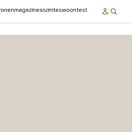
wonen
magazines
ruimtes
woontest