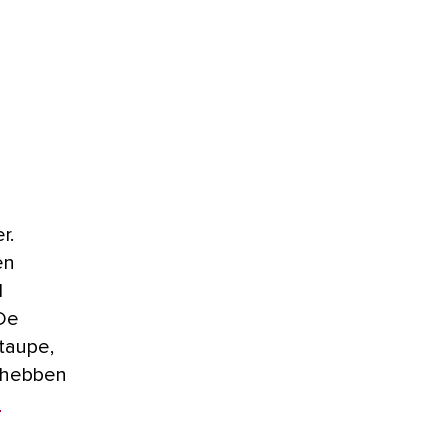
en
l
 De
 taupe,
p hebben
e