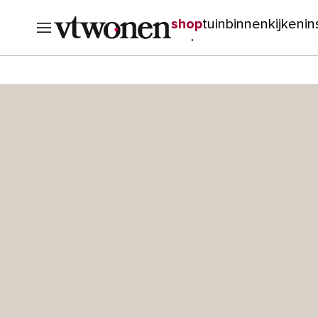
shop
tuin
binnenkijken
in
verbouwen
cursussen
o