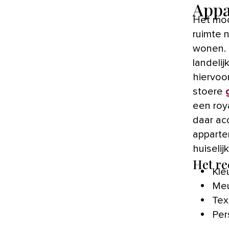
Appa
Het moo
ruimte 
wonen. 
landeli
hiervoo
stoere
een roy
daar ac
apparte
huiselijk
Het rec
Kle
Meu
Tex
Per