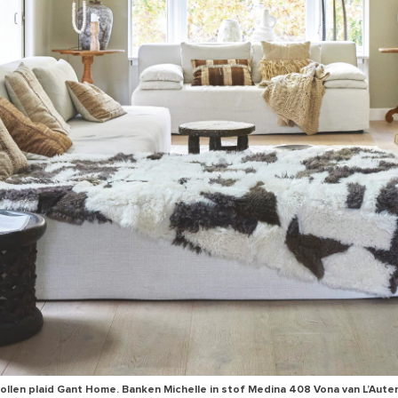
llen plaid Gant Home. Banken Michelle in stof Medina 408 Vona van L’Aute