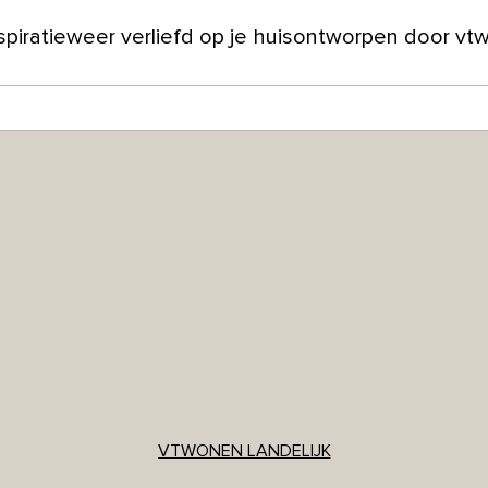
spiratie
weer verliefd op je huis
ontworpen door vt
ver ons
VTWONEN LANDELIJK