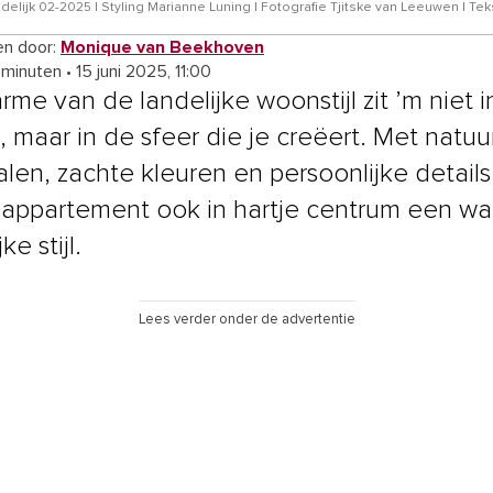
elijk 02-2025 | Styling Marianne Luning | Fotografie Tjitske van Leeuwen | Te
n door:
Monique van Beekhoven
 minuten
•
15 juni 2025, 11:00
rme van de landelijke woonstijl zit ’m niet i
, maar in de sfeer die je creëert. Met natuur
alen, zachte kleuren en persoonlijke detail
 appartement ook in hartje centrum een w
ke stijl.
Lees verder onder de advertentie