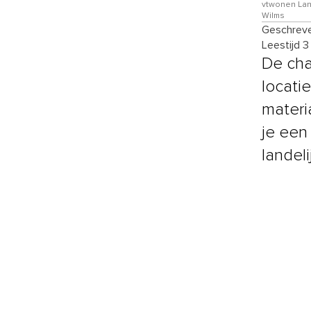
vtwonen Land
Wilms
Geschreve
Leestijd 3
De cha
locatie
materi
je een
landelij