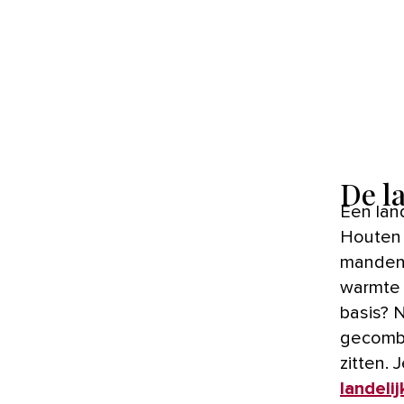
De l
Een landelijke woonstijl draait om rust, eenvoud en karakter.
Houten v
manden 
warmte 
basis? N
gecombi
zitten. 
landelij