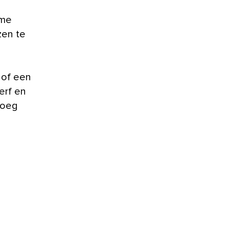
rme
zen te
n
of een
erf en
Voeg