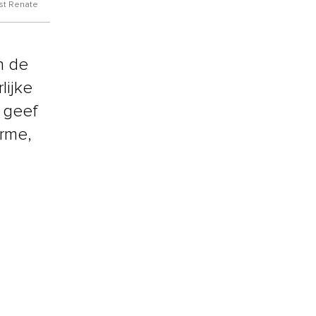
kst Renate
n de
lijke
s geef
arme,