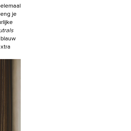
 helemaal
reng je
rlijke
utrals
, blauw
xtra