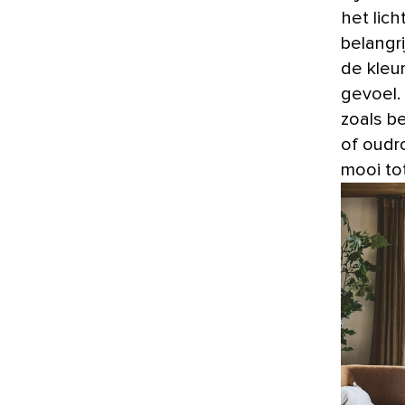
het lich
belangr
de kleur
gevoel.
zoals b
of oudr
mooi tot