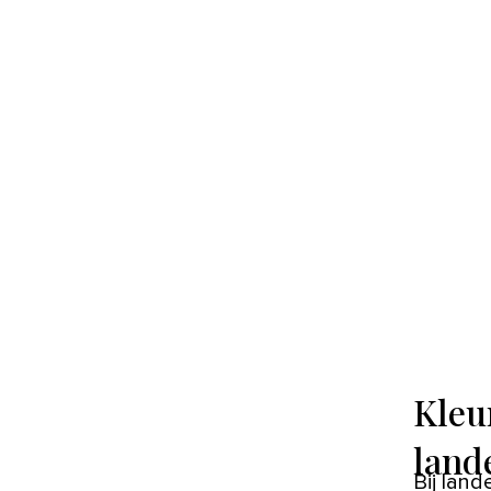
Kleu
lande
Bij land