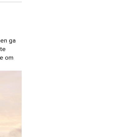
 en ga
 te
xe om