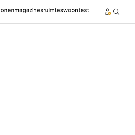
wonen
magazines
ruimtes
woontest