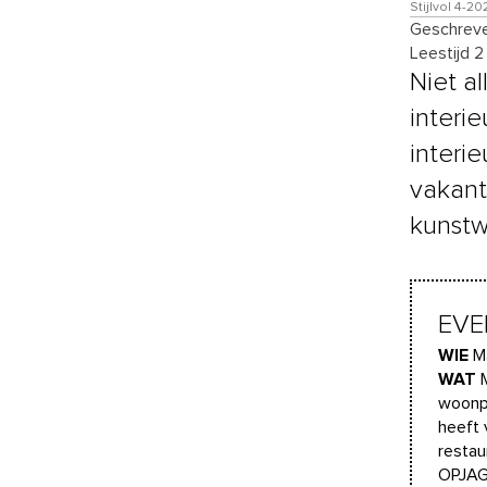
Stijlvol 4-2
Geschreve
Leestijd 2
Niet a
interi
interi
vakant
kunstw
EVE
WIE
M
WAT
woonpr
heeft 
restau
OPJAG