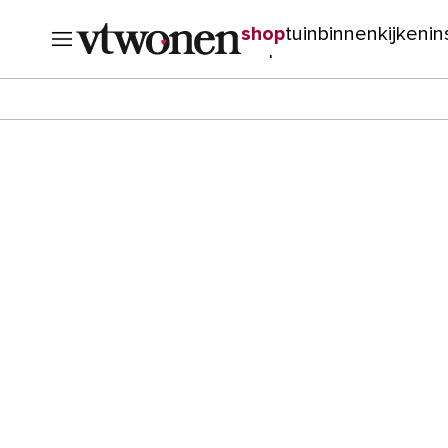
shop
tuin
binnenkijken
in
verbouwen
cursussen
o