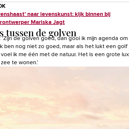
OK
venshaast’ naar levenskunst: kijk binnen bij
urontwerper Mariska Jagt
s tussen de golven
: ‘Zijn de golven goed, dan gooi ik mijn agenda om
Ik ben nog niet zo goed, maar als het lukt een golf
 voel ik me één met de natuur. Het is een grote lu
j zee te wonen.’