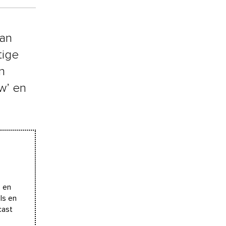
van
tige
n
w’ en
’ en
ls en
cast