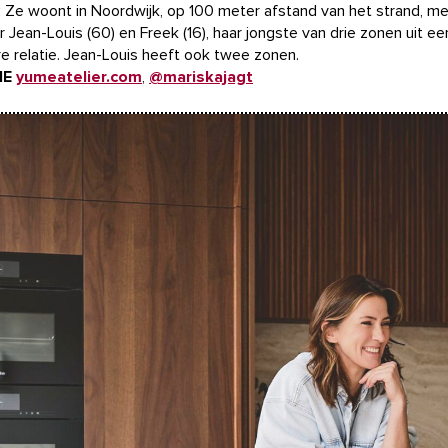
R
Ze woont in Noordwijk, op 100 meter afstand van het strand, me
r Jean-Louis (60) en Freek (16), haar jongste van drie zonen uit ee
e relatie. Jean-Louis heeft ook twee zonen.
NE
yumeatelier.com
,
@mariskajagt