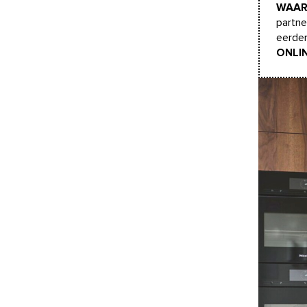
WAA
partne
eerder
ONLI