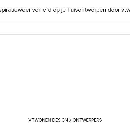
spiratie
weer verliefd op je huis
ontworpen door vt
ver ons
VTWONEN DESIGN
ONTWERPERS