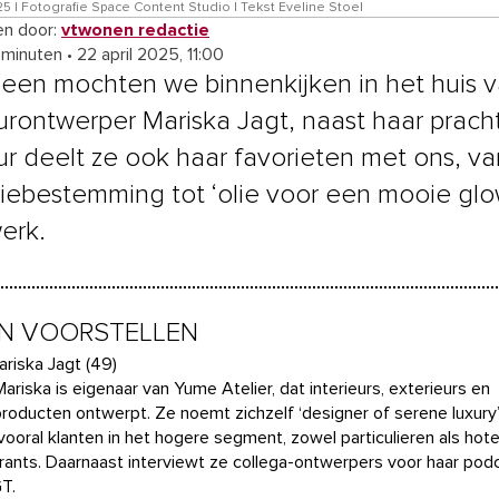
025 | Fotografie Space Content Studio | Tekst Eveline Stoel
n door:
vtwonen redactie
 minuten
•
22 april 2025, 11:00
lleen mochten we binnenkijken in het huis 
eurontwerper Mariska Jagt, naast haar prach
eur deelt ze ook haar favorieten met ons, va
iebestemming tot ‘olie voor een mooie glo
erk.
N VOORSTELLEN
ariska Jagt (49)
Mariska is eigenaar van Yume Atelier, dat interieurs, exterieurs en
oducten ontwerpt. Ze noemt zichzelf ‘designer of serene luxury
vooral klanten in het hogere segment, zowel particulieren als hote
rants. Daarnaast interviewt ze collega-ontwerpers voor haar pod
T.