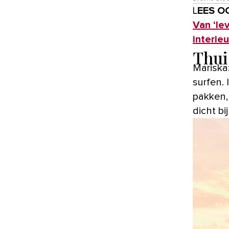
LEES O
Van ‘le
interie
Thui
Mariska
surfen. 
pakken,
dicht bi