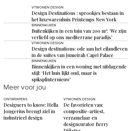
VTWONEN DESIGN
Design Destinations : sprookjes bestaan in
het luxewarenhuis Printemps New York
BINNENKIJKEN
Buitenkijken in een tuin van 200 m²: ‘We zijn
verliefd op ons mediterrane paradijs’
VTWONEN DESIGN
Design destinations: ode aan het eilandleven
in de suites van Jumeirah Capri Palace
BINNENKIJKEN
Binnenkijken in een woning met uitdagende
stijl: ‘Het huis lijkt oud, maar is
spiksplinternieuw’
Meer voor jou
ONTWERPERS
VTWONEN DESIGN
Designers to know: Hella
De favorieten van:
Jongerius brengt ziel in
compositie-artiest,
industrieel design
verzamelaar en
designcurator Berry
Dijkstra