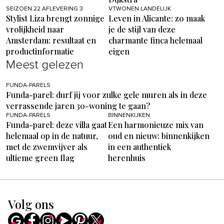
SEIZOEN 22 AFLEVERING 3
VTWONEN LANDELIJK
Stylist Liza brengt zonnige
Leven in Alicante: zo maak
vrolijkheid naar
je de stijl van deze
Amsterdam: resultaat en
charmante finca helemaal
productinformatie
eigen
Meest gelezen
FUNDA-PARELS
Funda-parel: durf jij voor zulke gele muren als in deze
verrassende jaren 30-woning te gaan?
FUNDA-PARELS
BINNENKIJKEN
Funda-parel: deze villa gaat
Een harmonieuze mix van
helemaal op in de natuur,
oud en nieuw: binnenkijken
met de zwemvijver als
in een authentiek
ultieme green flag
herenhuis
Volg ons