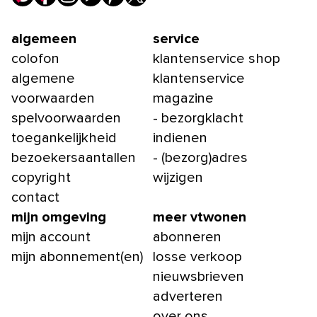
algemeen
service
colofon
klantenservice shop
algemene
klantenservice
voorwaarden
magazine
spelvoorwaarden
- bezorgklacht
toegankelijkheid
indienen
bezoekersaantallen
- (bezorg)adres
copyright
wijzigen
contact
mijn omgeving
meer vtwonen
mijn account
abonneren
mijn abonnement(en)
losse verkoop
nieuwsbrieven
adverteren
over ons