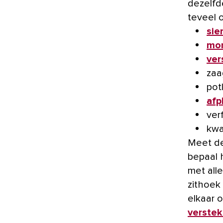
dezelfde
teveel o
sier
mon
ver
zaa
pot
afp
ver
kwa
Meet de
bepaal 
met all
zithoek
elkaar 
verste