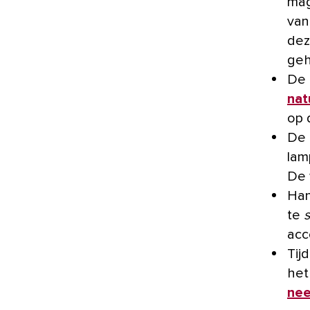
mag
van
dez
geh
De 
nat
op 
De 
lam
De 
Han
te
acc
Tij
het
nee