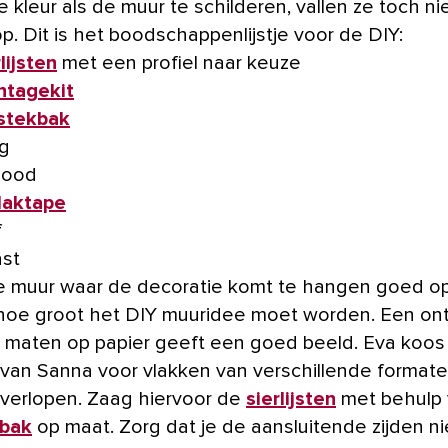
 kleur als de muur te schilderen, vallen ze toch nie
p. Dit is het boodschappenlijstje voor de DIY:
lijsten
met een profiel naar keuze
tagekit
stekbak
g
lood
laktape
f
st
 muur waar de decoratie komt te hangen goed o
hoe groot het DIY muuridee moet worden. Een on
e maten op papier geeft een goed beeld. Eva koos
 van Sanna voor vlakken van verschillende formate
overlopen. Zaag hiervoor de
sierlijsten
met behulp 
kbak
op maat. Zorg dat je de aansluitende zijden ni