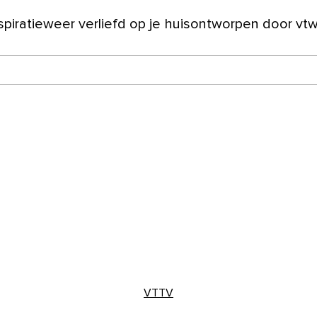
spiratie
weer verliefd op je huis
ontworpen door vt
ver ons
VTTV