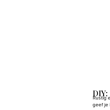
DIY:
Rustig 
geef je 