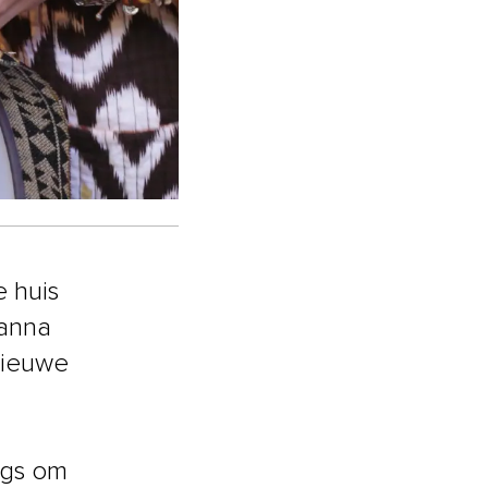
 huis
Sanna
nieuwe
ngs om