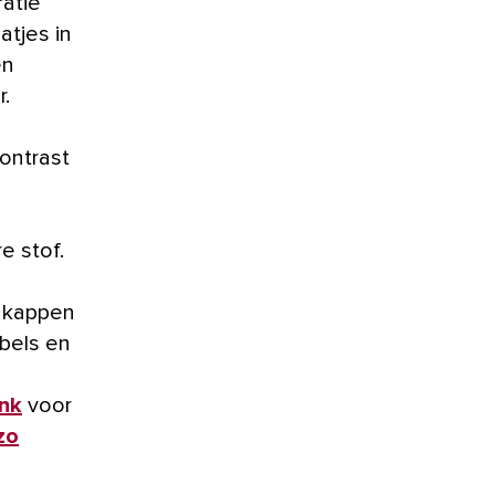
atie
atjes in
en
.
contrast
 stof.
e kappen
bels en
nk
voor
zo