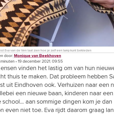
ist Eva van de Ven laat zien hoe je zelf een lamp kunt bekleden
n door:
Monique van Beekhoven
4 minuten
•
19 december 2021, 09:55
ensen vinden het lastig om van hun nieuwe
ht thuis te maken. Dat probleem hebben 
st uit Eindhoven ook. Verhuizen naar een 
allebei een nieuwe baan, kinderen naar een
 school… aan sommige dingen kom je dan
 even niet toe. Eva rijdt daarom graag la