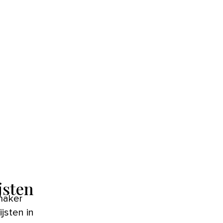
jsten
maker
jsten in