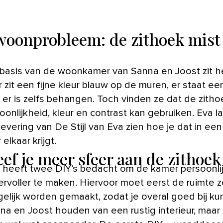
woonprobleem: de zithoek mist
 zit een fijne kleur blauw op de muren, er staat e
 er is zelfs behangen. Toch vinden ze dat de zith
soonlijkheid, kleur en contrast kan gebruiken. Eva la
evering van De Stijl van Eva zien hoe je dat in een
 elkaar krijgt.
eef je meer sfeer aan de zithoek
 heeft twee DIY’s bedacht om de kamer persoonli
ervoller te maken. Hiervoor moet eerst de ruimte z
elijk worden gemaakt, zodat je overal goed bij kun
na en Joost houden van een rustig interieur, maar