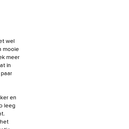
en mooie
oek meer
at in
 paar
jker en
o leeg
t.
 het