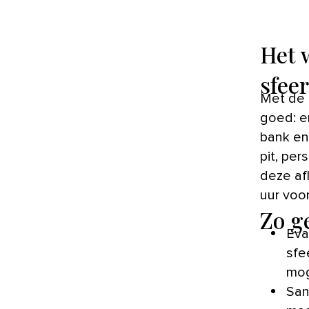
Het 
sfeer
Met de basis van de woonkamer van Sanna en Joost zit het wel
goed: er
bank en
pit, per
deze afl
uur voor
Zo g
Eva
sfe
mog
San