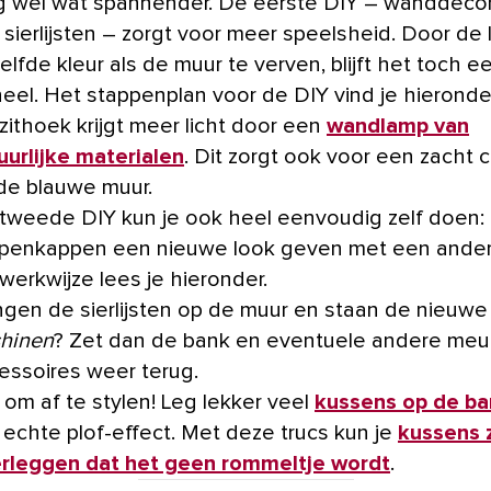
 wel wat spannender. De eerste DIY – wanddecor
 sierlijsten – zorgt voor meer speelsheid. Door de l
elfde kleur als de muur te verven, blijft het toch e
eel. Het stappenplan voor de DIY vind je hieronder
zithoek krijgt meer licht door een
wandlamp van
uurlijke materialen
. Dit zorgt ook voor een zacht 
de blauwe muur.
tweede DIY kun je ook heel eenvoudig zelf doen:
penkappen een nieuwe look geven met een andere
werkwijze lees je hieronder.
gen de sierlijsten op de muur en staan de nieuw
shinen
? Zet dan de bank en eventuele andere meu
essoires weer terug.
d om af te stylen! Leg lekker veel
kussens op de ba
 echte plof-effect. Met deze trucs kun je
kussens 
rleggen dat het geen rommeltje wordt
.