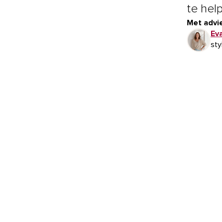
te hel
Met advie
Ev
sty