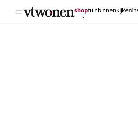
shop
tuin
binnenkijken
in
verbouwen
cursussen
o