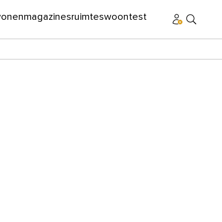
wonen
magazines
ruimtes
woontest