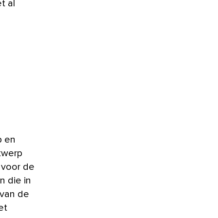
t al
p en
twerp
 voor de
n die in
van de
et