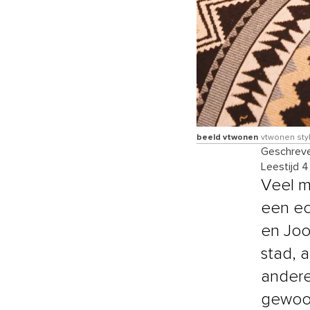
beeld vtwonen
vtwonen styl
Geschreve
Leestijd 
Veel m
een ec
en Joo
stad, 
andere
gewoon