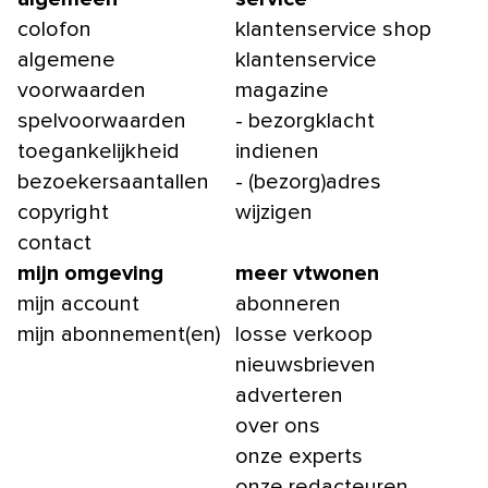
colofon
klantenservice shop
algemene
klantenservice
voorwaarden
magazine
spelvoorwaarden
- bezorgklacht
toegankelijkheid
indienen
bezoekersaantallen
- (bezorg)adres
copyright
wijzigen
contact
mijn omgeving
meer vtwonen
mijn account
abonneren
mijn abonnement(en)
losse verkoop
nieuwsbrieven
adverteren
over ons
onze experts
onze redacteuren