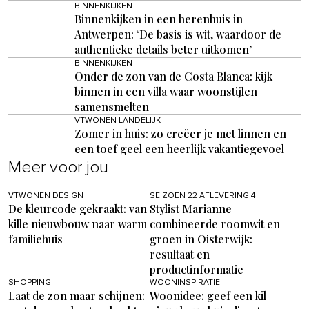
BINNENKIJKEN
Binnenkijken in een herenhuis in
Antwerpen: ‘De basis is wit, waardoor de
authentieke details beter uitkomen’
BINNENKIJKEN
Onder de zon van de Costa Blanca: kijk
binnen in een villa waar woonstijlen
samensmelten
VTWONEN LANDELIJK
Zomer in huis: zo creëer je met linnen en
een toef geel een heerlijk vakantiegevoel
Meer voor jou
VTWONEN DESIGN
SEIZOEN 22 AFLEVERING 4
De kleurcode gekraakt: van
Stylist Marianne
kille nieuwbouw naar warm
combineerde roomwit en
familiehuis
groen in Oisterwijk:
resultaat en
productinformatie
SHOPPING
WOONINSPIRATIE
Laat de zon maar schijnen:
Woonidee: geef een kil