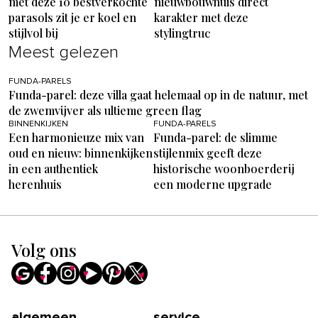
met deze 10 bestverkochte
nieuwbouwhuis direct
parasols zit je er koel en
karakter met deze
stijlvol bij
stylingtruc
Meest gelezen
FUNDA-PARELS
Funda-parel: deze villa gaat helemaal op in de natuur, met
de zwemvijver als ultieme green flag
BINNENKIJKEN
FUNDA-PARELS
Een harmonieuze mix van
Funda-parel: de slimme
oud en nieuw: binnenkijken
stijlenmix geeft deze
in een authentiek
historische woonboerderij
herenhuis
een moderne upgrade
Volg ons
algemeen
service