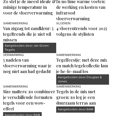
Zo stel je de meest ideale &
In no time warme voeten:
zuinige temperatuur in
de werking en kosten van
voor de vloerverwarming
infrarood
vloerverwarming
SAMENWERKING
VLOEREN
Van zigzag tot zandkleur: 5
4 vloerentrends voor 2025
tegeltrends die je niet wil
volgens de stylisten
missen
Aangeboden door Jan Groen
Tegels
VERWARMING
SAMENWERKING
5 nadelen van
Tegelfeestje: met deze mix
vloerverwarming waar je
en match tegelcollectie kun
nog niet aan had gedacht
je he-le-maal los
Aangeboden door Douglas &
Jones
SAMENWERKING
SAMENWERKING
Size matters: zo combineer
Tegels in de mix met
je verschillende formaten
groen: zo leg je een
tegels voor een wow-
duurzaam terras aan
effect
Aangeboden door BAM
Aangeboden door BAM