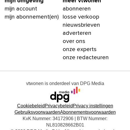
mijn omgeving
meer vtwonen
mijn account
abonneren
mijn abonnement(en)
losse verkoop
nieuwsbrieven
adverteren
over ons
onze experts
onze redacteuren
vtwonen
is onderdeel van
DPG Media
Cookiebeleid
Privacybeleid
Privacy instellingen
Gebruiksvoorwaarden
Abonnementsvoorwaarden
KvK Nummer: 34172906 | BTW Nummer:
NL810828662B01