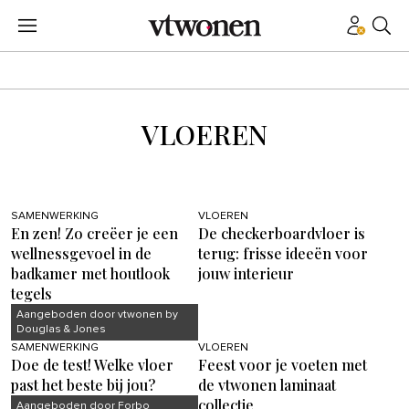
VLOEREN
SAMENWERKING
VLOEREN
En zen! Zo creëer je een
De checkerboardvloer is
wellnessgevoel in de
terug: frisse ideeën voor
badkamer met houtlook
jouw interieur
tegels
Aangeboden door vtwonen by
Douglas & Jones
SAMENWERKING
VLOEREN
Doe de test! Welke vloer
Feest voor je voeten met
past het beste bij jou?
de vtwonen laminaat
collectie
Aangeboden door Forbo