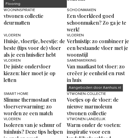
Flooring
WOONINSPIRATIE
SCHOONMAKEN
vtwonen collectie
Een vloerkleed goed
deurmatten
schoonmaken? Zo ga je te
werk!
VLOEREN
VLOEREN
Huisje, vloertje, beestje: de
Verhuistip: zo combineer je
beste (tips voor de) vloer
een bestaande vloer met je
als je een huisdier hebt
woonstijl
VLOEREN
SAMENWERKING
De juiste ondervloer
Van maatkast tot vloer: zo
kiezen: hier moet je op
creëer je eenheid en rust
letten
in huis
Aangeboden door Aanhuis.nl
SMART HOME
VTWONEN-COLLECTIE
Slimme thermostaat en
Voetjes op de vloer: de
vloerverwarming: zo
nieuwe marmoleum
worden ze een match
vtwonen collectie
VLOEREN
VTWONEN LANDELIJK
Isoleren van je schuur of
Warm onder de voeten:
tuinhuis? Deze tips helpen
inspiratie voor een