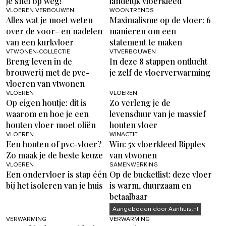
je snel op weg!
landelijk vloerkleed
VLOEREN VERBOUWEN
WOONTRENDS
Alles wat je moet weten
Maximalisme op de vloer: 6
over de voor- en nadelen
manieren om een
van een kurkvloer
statement te maken
VTWONEN-COLLECTIE
VTVERBOUWEN
Breng leven in de
In deze 8 stappen ontlucht
brouwerij met de pvc-
je zelf de vloerverwarming
vloeren van vtwonen
VLOEREN
VLOEREN
Op eigen houtje: dit is
Zo verleng je de
waarom en hoe je een
levensduur van je massief
houten vloer moet oliën
houten vloer
VLOEREN
WINACTIE
Een houten of pvc-vloer?
Win: 5x vloerkleed Ripples
Zo maak je de beste keuze
van vtwonen
VLOEREN
SAMENWERKING
Een ondervloer is stap één
Op de bucketlist: deze vloer
bij het isoleren van je huis
is warm, duurzaam en
betaalbaar
Aangeboden door Aanhuis.nl
VERWARMING
VERWARMING